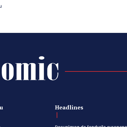
u
u
Headlines