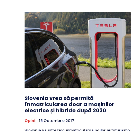
Slovenia vrea să permită
înmatricularea doar a mașinilor
electrice și hibride după 2030
Opinii
15 Octombrie 2017
Slovenia va interzice înmatricularea noilor autoturisme