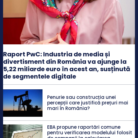
Raport PwC: Industria de media și
divertisment din România va ajunge la
5,22 miliarde euro în acest an, susținută
de segmentele digitale
Penurie sau construcția unei
percepții care justifică prețuri mai
mari în România?
EBA propune raportări comune
pentru verificarea modelului folosit