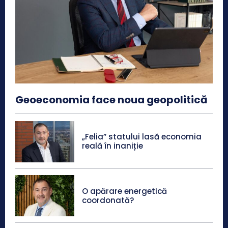
Geoeconomia face noua geopolitică
„Felia” statului lasă economia
reală în inaniție
O apărare energetică
coordonată?