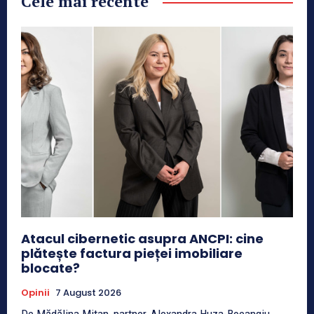
Cele mai recente
Atacul cibernetic asupra ANCPI: cine
plătește factura pieței imobiliare
blocate?
Opinii
7 August 2026
De Mădălina Mitan, partner, Alexandra Huza-Boeangiu,