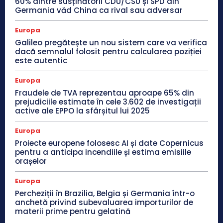
60% dintre susținătorii CDU/CSU și SPD din
Germania văd China ca rival sau adversar
Europa
Galileo pregătește un nou sistem care va verifica
dacă semnalul folosit pentru calcularea poziției
este autentic
Europa
Fraudele de TVA reprezentau aproape 65% din
prejudiciile estimate în cele 3.602 de investigații
active ale EPPO la sfârșitul lui 2025
Europa
Proiecte europene folosesc AI și date Copernicus
pentru a anticipa incendiile și estima emisiile
orașelor
Europa
Percheziții în Brazilia, Belgia și Germania într-o
anchetă privind subevaluarea importurilor de
materii prime pentru gelatină