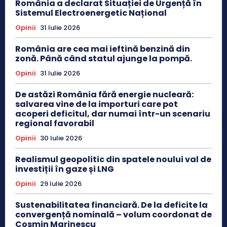
România a declarat Situației de Urgență în
Sistemul Electroenergetic Național
Opinii
31 Iulie 2026
România are cea mai ieftină benzină din
zonă. Până când statul ajunge la pompă.
Opinii
31 Iulie 2026
De astăzi România fără energie nucleară:
salvarea vine de la importuri care pot
acoperi deficitul, dar numai într-un scenariu
regional favorabil
Opinii
30 Iulie 2026
Realismul geopolitic din spatele noului val de
investiții în gaze și LNG
Opinii
29 Iulie 2026
Sustenabilitatea financiară. De la deficite la
convergență nominală – volum coordonat de
Cosmin Marinescu