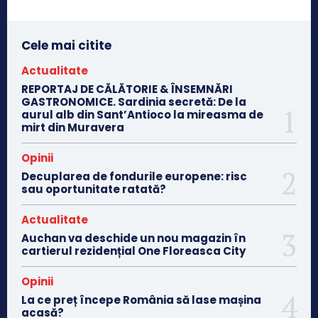
Cele mai citite
Actualitate
REPORTAJ DE CĂLĂTORIE & ÎNSEMNĂRI
GASTRONOMICE. Sardinia secretă: De la
aurul alb din Sant’Antioco la mireasma de
mirt din Muravera
Opinii
Decuplarea de fondurile europene: risc
sau oportunitate ratată?
Actualitate
Auchan va deschide un nou magazin în
cartierul rezidențial One Floreasca City
Opinii
La ce preț începe România să lase mașina
acasă?