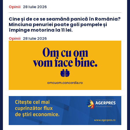
Opinii
28 Iulie 2026
Cine și de ce se seamănă panică în România?
Minciuna penuriei poate goli pompele și
împinge motorina la 11 lei.
Opinii
28 Iulie 2026