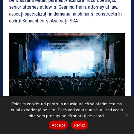
senior attorney at law, și Geanina Pelin, attorney at law,
avocați specializați în domeniul imobiliar și construcții în
cadrul Schoenherr și Asociații SCA
Folosim cookie-uri pentru a ne asigura că vă oferim cea mai
bună experiență pe site. Dacă veți continua să utilizați acest
site vom presupune că sunteți de acord.
Unul din patru europeni cumpără bilete
Accept
Refuz
online, iar România are a doua cea mai