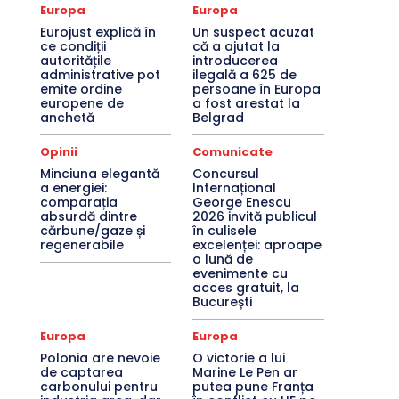
Europa
Europa
Eurojust explică în
Un suspect acuzat
ce condiții
că a ajutat la
autoritățile
introducerea
administrative pot
ilegală a 625 de
emite ordine
persoane în Europa
europene de
a fost arestat la
anchetă
Belgrad
Opinii
Comunicate
Minciuna elegantă
Concursul
a energiei:
Internațional
comparația
George Enescu
absurdă dintre
2026 invită publicul
cărbune/gaze și
în culisele
regenerabile
excelenței: aproape
o lună de
evenimente cu
acces gratuit, la
București
Europa
Europa
Polonia are nevoie
O victorie a lui
de captarea
Marine Le Pen ar
carbonului pentru
putea pune Franța