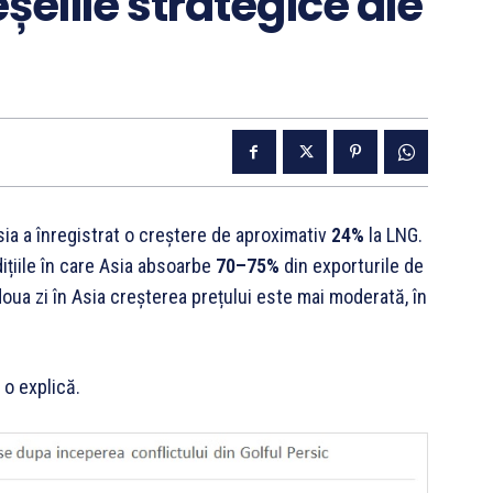
șelile strategice ale
sia a înregistrat o creștere de aproximativ
24%
la LNG.
dițiile în care Asia absoarbe
70–75%
din exporturile de
oua zi în Asia creșterea prețului este mai moderată, în
 o explică.