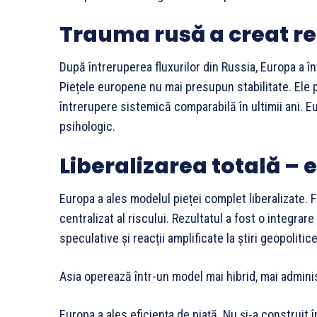
Trauma rusă a creat re
După întreruperea fluxurilor din Russia, Europa a î
Piețele europene nu mai presupun stabilitate. Ele p
întrerupere sistemică comparabilă în ultimii ani. Eu
psihologic.
Liberalizarea totală – 
Europa a ales modelul pieței complet liberalizate.
centralizat al riscului. Rezultatul a fost o integrare
speculative și reacții amplificate la știri geopolitic
Asia operează într-un model mai hibrid, mai administr
Europa a ales eficiența de piață. Nu și-a construit 