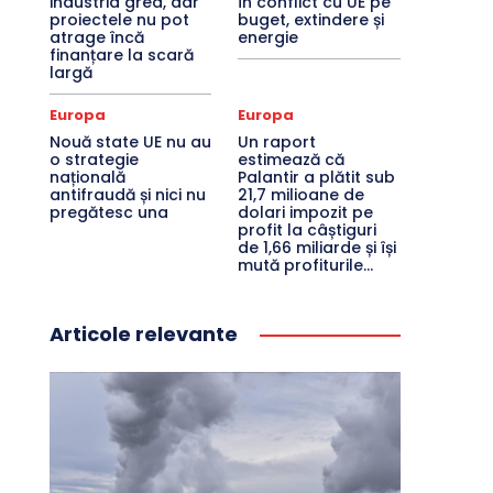
industria grea, dar
în conflict cu UE pe
proiectele nu pot
buget, extindere și
atrage încă
energie
finanțare la scară
largă
Europa
Europa
Nouă state UE nu au
Un raport
o strategie
estimează că
națională
Palantir a plătit sub
antifraudă și nici nu
21,7 milioane de
pregătesc una
dolari impozit pe
profit la câștiguri
de 1,66 miliarde și își
mută profiturile...
Articole relevante