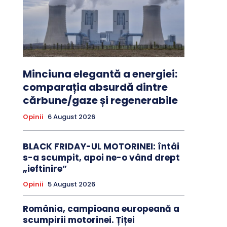
Minciuna elegantă a energiei:
comparația absurdă dintre
cărbune/gaze și regenerabile
Opinii
6 August 2026
BLACK FRIDAY-UL MOTORINEI: întâi
s-a scumpit, apoi ne-o vând drept
„ieftinire”
Opinii
5 August 2026
România, campioana europeană a
scumpirii motorinei. Țiței