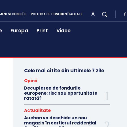
MENI ȘI CONDIȚII
POLITICA DE CONFIDENȚIALITATE
e
Europa
Print
Video
Cele mai citite din ultimele 7 zile
Opinii
Decuplarea de fondurile
europene: risc sau oportunitate
ratată?
Actualitate
Auchan va deschide un nou
magazin în cartierul rezidențial