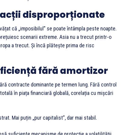
acții disproporționate
nvățat că „imposibilul” se poate întâmpla peste noapte.
rețuiesc scenarii extreme. Asia nu a trecut printr-o
ropa a trecut. Și încă plătește prima de risc
eficiență fără amortizor
 Fără contracte dominante pe termen lung. Fără control
 totală în piața financiară globală, corelația cu mișcări
e
at. Mai puțin „pur capitalist”, dar mai stabil.
însă suficiente mecanisme de protecție a volatilității