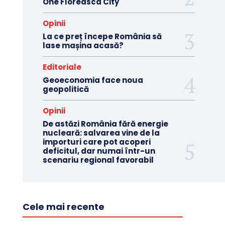
One Floreasca City
Opinii
La ce preț începe România să
lase mașina acasă?
Editoriale
Geoeconomia face noua
geopolitică
Opinii
De astăzi România fără energie
nucleară: salvarea vine de la
importuri care pot acoperi
deficitul, dar numai într-un
scenariu regional favorabil
Cele mai recente