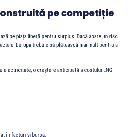
onstruită pe competiție
ză pe piața liberă pentru surplus. Dacă apare un risc
ractale. Europa trebuie să plătească mai mult pentru a
 electricitate, o creștere anticipată a costului LNG
t în facturi și bursă.