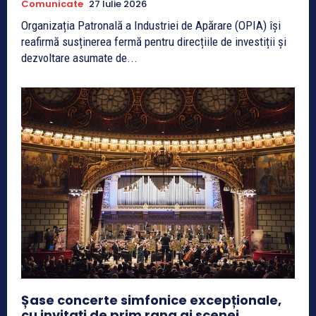
Comunicate
27 Iulie 2026
Organizația Patronală a Industriei de Apărare (OPIA) își
reafirmă susținerea fermă pentru direcțiile de investiții și
dezvoltare asumate de...
Șase concerte simfonice excepționale,
cu invitați de prim rang ai scenei