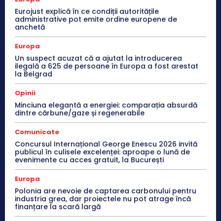
Eurojust explică în ce condiții autoritățile
administrative pot emite ordine europene de
anchetă
Europa
Un suspect acuzat că a ajutat la introducerea
ilegală a 625 de persoane în Europa a fost arestat
la Belgrad
Opinii
Minciuna elegantă a energiei: comparația absurdă
dintre cărbune/gaze și regenerabile
Comunicate
Concursul Internațional George Enescu 2026 invită
publicul în culisele excelenței: aproape o lună de
evenimente cu acces gratuit, la București
Europa
Polonia are nevoie de captarea carbonului pentru
industria grea, dar proiectele nu pot atrage încă
finanțare la scară largă