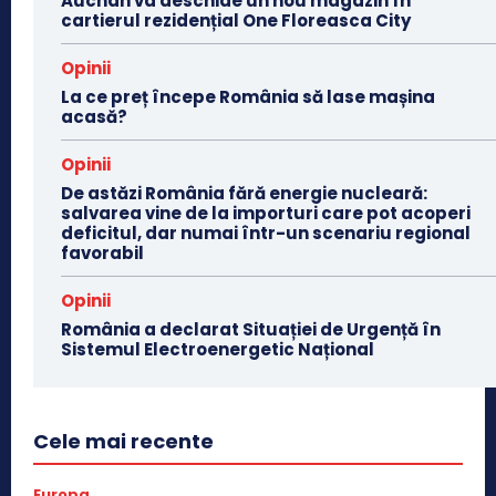
Auchan va deschide un nou magazin în
cartierul rezidențial One Floreasca City
Opinii
La ce preț începe România să lase mașina
acasă?
Opinii
De astăzi România fără energie nucleară:
salvarea vine de la importuri care pot acoperi
deficitul, dar numai într-un scenariu regional
favorabil
Opinii
România a declarat Situației de Urgență în
Sistemul Electroenergetic Național
Cele mai recente
Europa