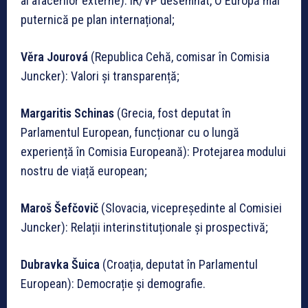
al afacerilor externe): ÎR/VP desemnat, O Europă mai
puternică pe plan internațional;
Věra Jourová
(Republica Cehă, comisar în Comisia
Juncker): Valori și transparență;
Margaritis Schinas
(Grecia, fost deputat în
Parlamentul European, funcționar cu o lungă
experiență în Comisia Europeană): Protejarea modului
nostru de viață european;
Maroš Šefčovič
(Slovacia, vicepreședinte al Comisiei
Juncker): Relații interinstituționale și prospectivă;
Dubravka Šuica
(Croația, deputat în Parlamentul
European): Democrație și demografie.