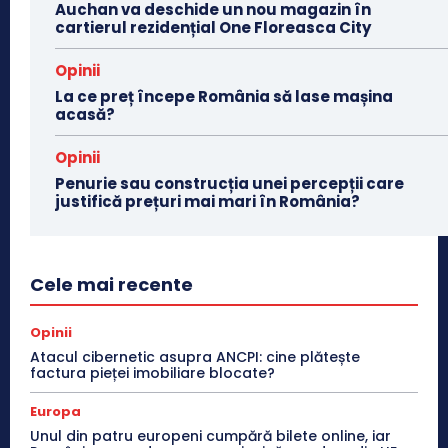
Auchan va deschide un nou magazin în
cartierul rezidențial One Floreasca City
Opinii
La ce preț începe România să lase mașina
acasă?
Opinii
Penurie sau construcția unei percepții care
justifică prețuri mai mari în România?
Cele mai recente
Opinii
Atacul cibernetic asupra ANCPI: cine plătește
factura pieței imobiliare blocate?
Europa
Unul din patru europeni cumpără bilete online, iar