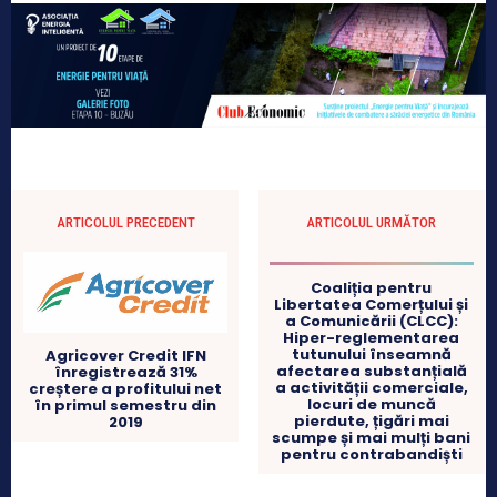
ARTICOLUL PRECEDENT
ARTICOLUL URMĂTOR
Coaliția pentru
Libertatea Comerțului și
a Comunicării (CLCC):
Hiper-reglementarea
tutunului înseamnă
Agricover Credit IFN
afectarea substanțială
înregistrează 31%
a activității comerciale,
creștere a profitului net
locuri de muncă
în primul semestru din
pierdute, țigări mai
2019
scumpe și mai mulți bani
pentru contrabandiști