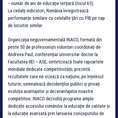
– număr de ani de educaţie terţiară (locul 65).
La ceilalţi indicatori, România înregistrează
performanţe similare cu celelalte ţări cu PIB pe cap
de locuitor similar.
Organizația neguvernamentală INACO, formată din
peste 50 de profesioniști voluntari coordonați de
Andreea Paul, conferențiar universitar doctor la
Facultatea REI – ASE, sintetizează toate rapoartele
mondiale dedicate competitivității, prezintă
rezultatele care ne vizează ca națiune, pe înțelesul
tuturor, semnalează decidenților publici și privați
evoluția avantajelor și dezavantajelor noastre
competitive. INACO dezvoltă programe ample
dedicate accesului românilor la educație de calitate și
la educație avansată prin lansarea conceputului de