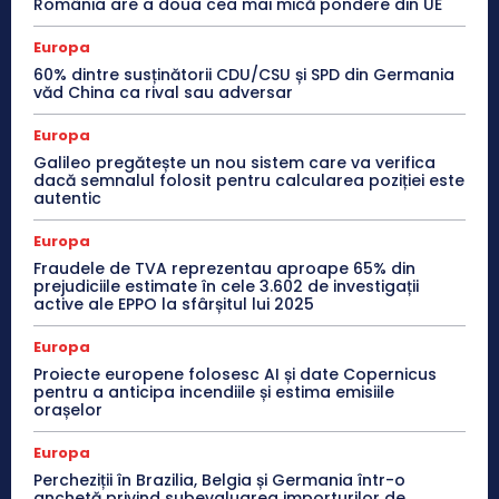
România are a doua cea mai mică pondere din UE
Europa
60% dintre susținătorii CDU/CSU și SPD din Germania
văd China ca rival sau adversar
Europa
Galileo pregătește un nou sistem care va verifica
dacă semnalul folosit pentru calcularea poziției este
autentic
Europa
Fraudele de TVA reprezentau aproape 65% din
prejudiciile estimate în cele 3.602 de investigații
active ale EPPO la sfârșitul lui 2025
Europa
Proiecte europene folosesc AI și date Copernicus
pentru a anticipa incendiile și estima emisiile
orașelor
Europa
Percheziții în Brazilia, Belgia și Germania într-o
anchetă privind subevaluarea importurilor de