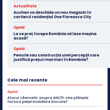
Actualitate
Auchan va deschide un nou magazin în
cartierul rezidențial One Floreasca City
Opinii
La ce preț începe România să lase mașina
acasă?
Opinii
Penurie sau construcția unei percepții care
justifică prețuri mai mari în România?
Cele mai recente
Opinii
Atacul cibernetic asupra ANCPI: cine plătește
factura pieței imobiliare blocate?