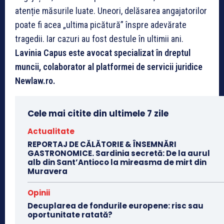
atenție măsurile luate. Uneori, delăsarea angajatorilor
poate fi acea „ultima picătură” înspre adevărate
tragedii. Iar cazuri au fost destule în ultimii ani.
Lavinia Capus este avocat specializat în dreptul
muncii, colaborator al platformei de servicii juridice
Newlaw.ro.
Cele mai citite din ultimele 7 zile
Actualitate
REPORTAJ DE CĂLĂTORIE & ÎNSEMNĂRI
GASTRONOMICE. Sardinia secretă: De la aurul
alb din Sant’Antioco la mireasma de mirt din
Muravera
Opinii
Decuplarea de fondurile europene: risc sau
oportunitate ratată?