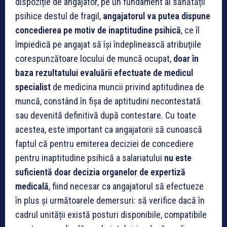
dispoziție de angajator, pe un fundament al sănătății
psihice destul de fragil,
angajatorul va putea dispune
concedierea pe motiv de inaptitudine
psihică
, ce îl
împiedică pe angajat să îşi îndeplinească atribuţiile
corespunzătoare locului de muncă ocupat,
doar în
baza rezultatului evaluării efectuate de medicul
specialist
de medicina muncii privind aptitudinea de
muncă, constând în fișa de aptitudini necontestată
sau devenită definitivă după contestare.
Cu toate
acestea, este important ca angajatorii să cunoască
faptul că pentru emiterea deciziei de concediere
pentru inaptitudine psihică a salariatului
nu este
suficientă doar decizia organelor de expertiză
medicală
, fiind necesar ca angajatorul să efectueze
în plus și următoarele demersuri: să verifice dacă în
cadrul unității există posturi disponibile, compatibile