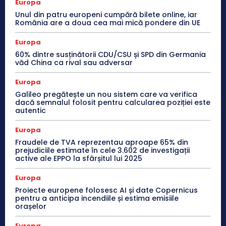
Europa
Unul din patru europeni cumpără bilete online, iar
România are a doua cea mai mică pondere din UE
Europa
60% dintre susținătorii CDU/CSU și SPD din Germania
văd China ca rival sau adversar
Europa
Galileo pregătește un nou sistem care va verifica
dacă semnalul folosit pentru calcularea poziției este
autentic
Europa
Fraudele de TVA reprezentau aproape 65% din
prejudiciile estimate în cele 3.602 de investigații
active ale EPPO la sfârșitul lui 2025
Europa
Proiecte europene folosesc AI și date Copernicus
pentru a anticipa incendiile și estima emisiile
orașelor
Europa