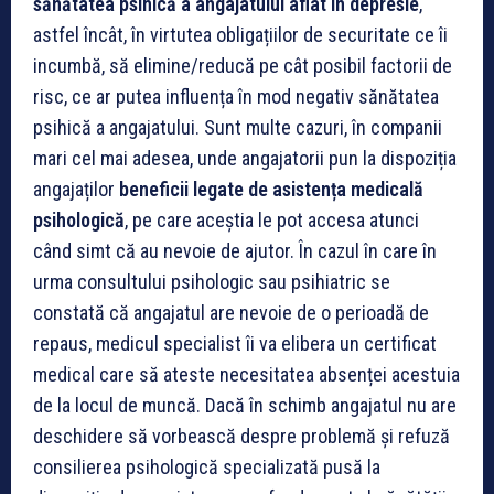
sănătatea psihică a angajatului aflat în depresie
,
astfel încât, în virtutea obligațiilor de securitate ce îi
incumbă, să elimine/reducă pe cât posibil factorii de
risc, ce ar putea influența în mod negativ sănătatea
psihică a angajatului.
Sunt multe cazuri, în companii
mari cel mai adesea, unde angajatorii pun la dispoziția
angajaților
beneficii legate de asistența medicală
psihologică
, pe care aceștia le pot accesa atunci
când simt că au nevoie de ajutor.
În cazul în care în
urma consultului psihologic sau psihiatric se
constată că angajatul are nevoie de o perioadă de
repaus, medicul specialist îi va elibera un certificat
medical care să ateste necesitatea absenței acestuia
de la locul de muncă.
Dacă în schimb angajatul nu are
deschidere să vorbească despre problemă și refuză
consilierea psihologică specializată pusă la