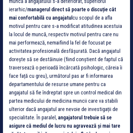
muncă a angajatului s-a deteriorat, superiorul
ierarhic/
managerul direct să
poarte o discuție
cât
mai confortabilă
cu
angajatul
cu scopul de a afla
motivul pentru care s-a modificat atitudinea acestuia
la locul de muncă, respectiv motivul pentru care nu
mai performează, nemaifiind la fel de focusat pe
activitatea profesională desfășurată.
Dacă angajatul
dorește să se destăinuie (fiind conștient de faptul că
traversează o perioadă încărcată psihologic, căreia îi
face față cu greu), următorul pas ar fi informarea
departamentului de resurse umane pentru ca
angajatul să fie îndreptat spre un control medical din
partea medicului de medicina muncii care va stabili
ulterior dacă angajatul are nevoie de investigații de
specialitate. În paralel,
angajatorul trebuie să se
asigure că
mediul de lucru nu agravează și mai tare