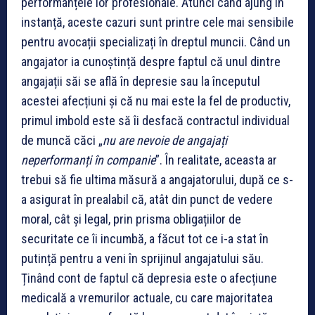
performanțele lor profesionale.
Atunci când ajung în
instanță, aceste cazuri sunt printre cele mai sensibile
pentru avocații specializați în dreptul muncii. Când un
angajator ia cunoștință despre faptul că unul dintre
angajații săi se află în depresie sau la începutul
acestei afecțiuni și că nu mai este la fel de productiv,
primul imbold este să îi desfacă contractul individual
de muncă căci „
nu are nevoie de angajați
neperformanți în companie
”. În realitate, aceasta ar
trebui să fie ultima măsură a angajatorului, după ce s-
a asigurat în prealabil că, atât din punct de vedere
moral, cât și legal, prin prisma obligațiilor de
securitate ce îi incumbă, a făcut tot ce i-a stat în
putință pentru a veni în sprijinul angajatului său.
Ținând cont de faptul că depresia este o afecțiune
medicală a vremurilor actuale, cu care majoritatea