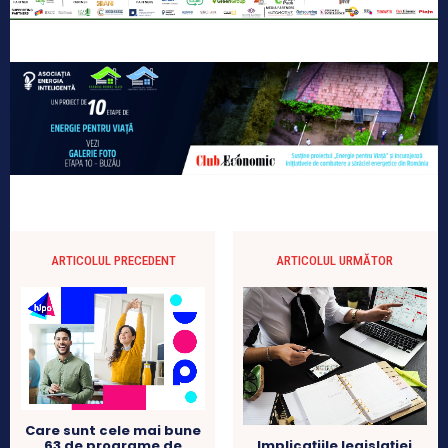
ARTICOLUL PRECEDENT
ARTICOLUL URMĂTOR
Care sunt cele mai bune
63 de programe de
Implicațiile legislației