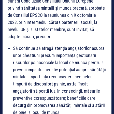
sunt și Concluziile Consiliului Uniunii Europene
privind sănătatea mintală și munca precară, aprobate
de Consiliul EPSCO la reuniunea din 9 octombrie
2023, prin intermediul cărora partenerii sociali, la
nivelul UE și al statelor membre, sunt invitați să
adopte măsuri, precum:
Să continue să atragă atenția angajatorilor asupra
unor chestiuni precum importanța gestionării
riscurilor psihosociale la locul de muncă pentru a
preveni impactul negativ potențial asupra sănătății
mintale; importanța recunoașterii semnelor
timpurii de disconfort psihic, astfel încât
angajatorii să poată lua, în consecință, măsurile
preventive corespunzătoare; beneficiile care
decurg din promovarea sănătății mintale și a stării
de bine la locul de muncă;