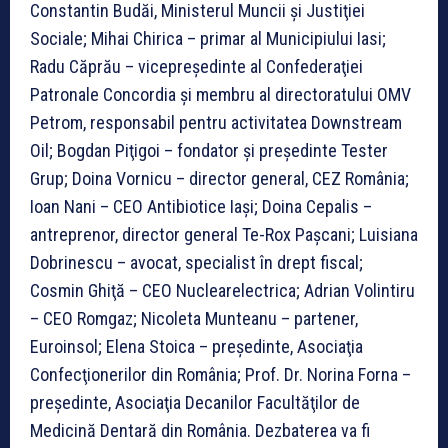
Constantin Budăi, Ministerul Muncii şi Justiţiei
Sociale; Mihai Chirica – primar al Municipiului Iasi;
Radu Căprău – vicepreşedinte al Confederaţiei
Patronale Concordia şi membru al directoratului OMV
Petrom, responsabil pentru activitatea Downstream
Oil; Bogdan Piţigoi – fondator şi preşedinte Tester
Grup; Doina Vornicu – director general, CEZ România;
Ioan Nani – CEO Antibiotice Iaşi; Doina Cepalis –
antreprenor, director general Te-Rox Paşcani; Luisiana
Dobrinescu – avocat, specialist în drept fiscal;
Cosmin Ghiţă – CEO Nuclearelectrica; Adrian Volintiru
– CEO Romgaz; Nicoleta Munteanu – partener,
Euroinsol; Elena Stoica – preşedinte, Asociaţia
Confecţionerilor din România; Prof. Dr. Norina Forna –
preşedinte, Asociaţia Decanilor Facultăţilor de
Medicină Dentară din România. Dezbaterea va fi