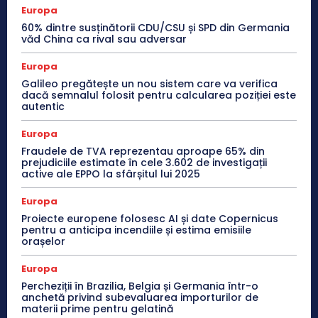
Europa
60% dintre susținătorii CDU/CSU și SPD din Germania
văd China ca rival sau adversar
Europa
Galileo pregătește un nou sistem care va verifica
dacă semnalul folosit pentru calcularea poziției este
autentic
Europa
Fraudele de TVA reprezentau aproape 65% din
prejudiciile estimate în cele 3.602 de investigații
active ale EPPO la sfârșitul lui 2025
Europa
Proiecte europene folosesc AI și date Copernicus
pentru a anticipa incendiile și estima emisiile
orașelor
Europa
Percheziții în Brazilia, Belgia și Germania într-o
anchetă privind subevaluarea importurilor de
materii prime pentru gelatină