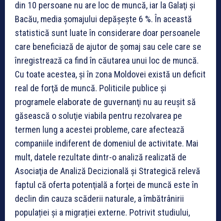
din 10 persoane nu are loc de muncă, iar la Galaţi și
Bacău, media şomajului depăşeşte 6 %. În această
statistică sunt luate în considerare doar persoanele
care beneficiază de ajutor de şomaj sau cele care se
înregistrează ca find în căutarea unui loc de muncă.
Cu toate acestea, şi în zona Moldovei există un deficit
real de forţă de muncă. Politicile publice şi
programele elaborate de guvernanţi nu au reuşit să
găsească o soluţie viabila pentru rezolvarea pe
termen lung a acestei probleme, care afectează
companiile indiferent de domeniul de activitate. Mai
mult, datele rezultate dintr-o analiză realizată de
Asociaţia de Analiză Decizională şi Strategică relevă
faptul că oferta potenţială a forței de muncă este în
declin din cauza scăderii naturale, a îmbătrânirii
populației și a migrației externe. Potrivit studiului,