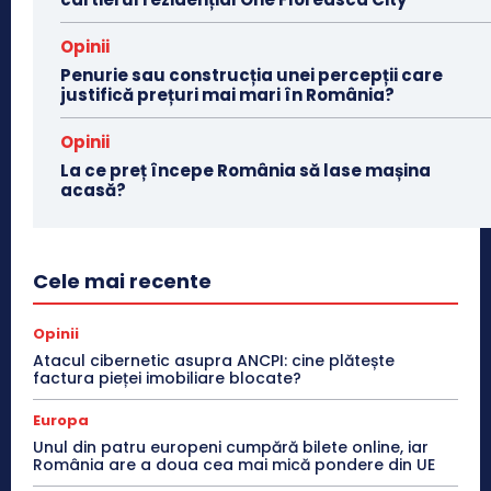
Opinii
Penurie sau construcția unei percepții care
justifică prețuri mai mari în România?
Opinii
La ce preț începe România să lase mașina
acasă?
Cele mai recente
Opinii
Atacul cibernetic asupra ANCPI: cine plătește
factura pieței imobiliare blocate?
Europa
Unul din patru europeni cumpără bilete online, iar
România are a doua cea mai mică pondere din UE