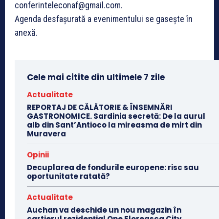
conferinteleconaf@gmail.com.
Agenda desfaşurată a evenimentului se gaseşte în
anexă.
Cele mai citite din ultimele 7 zile
Actualitate
REPORTAJ DE CĂLĂTORIE & ÎNSEMNĂRI
GASTRONOMICE. Sardinia secretă: De la aurul
alb din Sant’Antioco la mireasma de mirt din
Muravera
Opinii
Decuplarea de fondurile europene: risc sau
oportunitate ratată?
Actualitate
Auchan va deschide un nou magazin în
cartierul rezidențial One Floreasca City