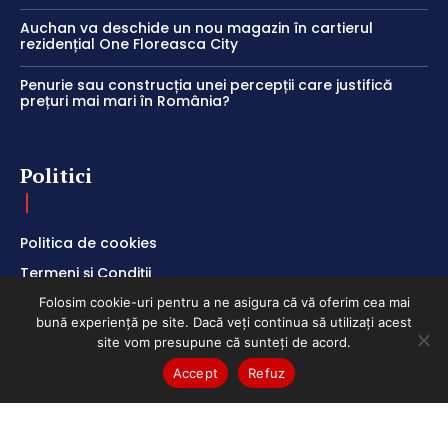
Auchan va deschide un nou magazin în cartierul
rezidențial One Floreasca City
Penurie sau construcția unei percepții care justifică
prețuri mai mari în România?
Politici
Politica de cookies
Termeni și Condiții
Politica de Confidențialitate
Folosim cookie-uri pentru a ne asigura că vă oferim cea mai
bună experiență pe site. Dacă veți continua să utilizați acest
site vom presupune că sunteți de acord.
Accept
Refuz
ClubEconomic @2026