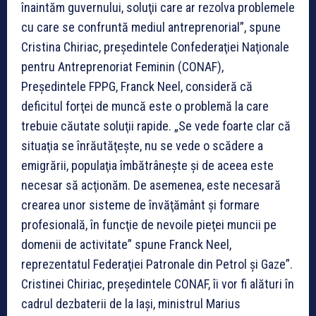
înaintăm guvernului, soluţii care ar rezolva problemele
cu care se confruntă mediul antreprenorial”, spune
Cristina Chiriac, preşedintele Confederaţiei Naţionale
pentru Antreprenoriat Feminin (CONAF),
Preşedintele FPPG, Franck Neel, consideră că
deficitul forţei de muncă este o problemă la care
trebuie căutate soluţii rapide. „Se vede foarte clar că
situaţia se înrăutăţeşte, nu se vede o scădere a
emigrării, populaţia îmbătrâneşte şi de aceea este
necesar să acţionăm. De asemenea, este necesară
crearea unor sisteme de învăţământ şi formare
profesională, în funcţie de nevoile pieţei muncii pe
domenii de activitate” spune Franck Neel,
reprezentatul Federaţiei Patronale din Petrol şi Gaze”.
Cristinei Chiriac, preşedintele CONAF, îi vor fi alături în
cadrul dezbaterii de la Iaşi, ministrul Marius