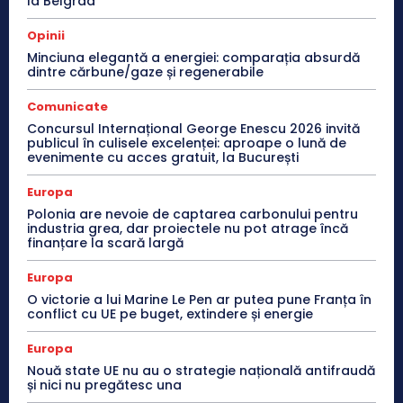
la Belgrad
Opinii
Minciuna elegantă a energiei: comparația absurdă
dintre cărbune/gaze și regenerabile
Comunicate
Concursul Internațional George Enescu 2026 invită
publicul în culisele excelenței: aproape o lună de
evenimente cu acces gratuit, la București
Europa
Polonia are nevoie de captarea carbonului pentru
industria grea, dar proiectele nu pot atrage încă
finanțare la scară largă
Europa
O victorie a lui Marine Le Pen ar putea pune Franța în
conflict cu UE pe buget, extindere și energie
Europa
Nouă state UE nu au o strategie națională antifraudă
și nici nu pregătesc una