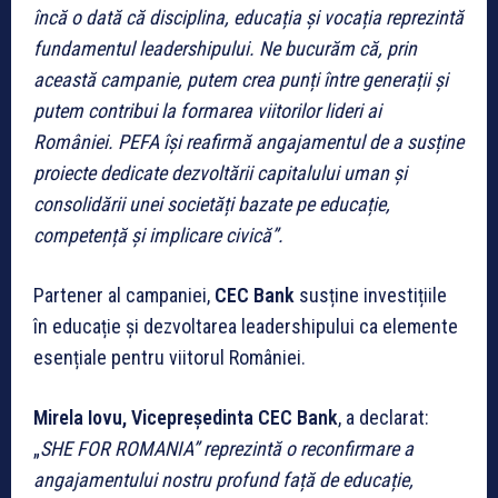
încă o dată că disciplina, educația și vocația reprezintă
fundamentul leadershipului. Ne bucurăm că, prin
această campanie, putem crea punți între generații și
putem contribui la formarea viitorilor lideri ai
României. PEFA își reafirmă angajamentul de a susține
proiecte dedicate dezvoltării capitalului uman și
consolidării unei societăți bazate pe educație,
competență și implicare civică”.
Partener al campaniei,
CEC Bank
susține investițiile
în educație și dezvoltarea leadershipului ca elemente
esențiale pentru viitorul României.
Mirela Iovu, Vicepreședinta CEC Bank
, a declarat:
„
SHE FOR ROMANIA” reprezintă o reconfirmare a
angajamentului nostru profund față de educație,