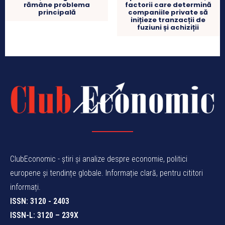
rămâne problema
factorii care determină
principală
companiile private să
inițieze tranzacții de
fuziuni și achiziții
ClubEconomic - știri și analize despre economie, politici
europene și tendințe globale. Informație clară, pentru cititori
informați.
ISSN: 3120 - 2403
ISSN-L: 3120 – 239X