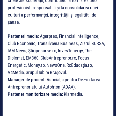
cheie ale societății, contribuind la formarea unor
profesioniști responsabili și la consolidarea unei
culturi a performanței, integrității și egalității de
șanse.
Parteneri media:
Agerpres, Financial Intelligence,
Club Economic, Transilvania Business, Ziarul BURSA,
IAM News, Știripesurse.ro, InvesTenergy, The
Diplomat, EM360, ClubAntreprenor.ro, Focus
Energetic, Money.ro, NewsOne, RoEducația.ro,
V4Media, Grupul Iubim Brașovul.
Manager de proiect:
Asociația pentru Dezvoltarea
Antreprenoriatului Autohton (ADAA).
Partener monitorizare media:
Klarmedia.