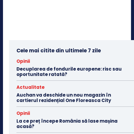
Cele mai citite din ultimele 7 zile
Opinii
Decuplarea de fondurile europene: risc sau
oportunitate ratată?
Actualitate
Auchan va deschide un nou magazin în
cartierul rezidențial One Floreasca City
Opinii
La ce preț începe România să lase mașina
acasă?