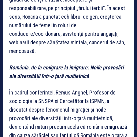
responsabilizare, pe principiul „firului ierbii”. În acest
sens, Roxana a punctat echilibrul de gen, creșterea
numărului de femei în roluri de
conducere/coordonare, asistență pentru angajați,
webinarii despre sănătatea mintală, cancerul de sân,
menopauză.
România, ​de la emigrare la imigrare: Noile provocări
ale diversității ​într-o țară multietnică​
În cadrul conferinței, Remus Anghel, Profesor de
sociologie la SNSPA și Cercetător la ISPMN, a
discutat despre fenomenul migrației ​și ​noile
provocări ale diversității ​într-o țară multietnică​,
demontând mituri precum acela că românii emigrează
din cauza sărăciei sau faptul că România este o țară a