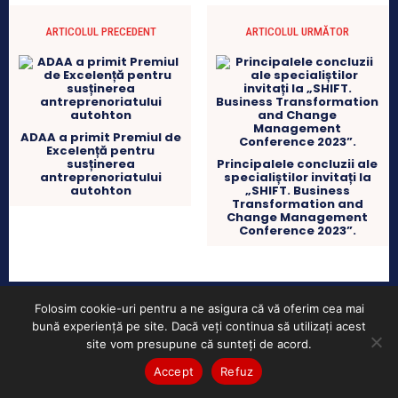
ARTICOLUL PRECEDENT
ARTICOLUL URMĂTOR
ADAA a primit Premiul de
Excelență pentru
susținerea
Principalele concluzii ale
antreprenoriatului
specialiștilor invitați la
autohton
„SHIFT. Business
Transformation and
Change Management
Conference 2023”.
Folosim cookie-uri pentru a ne asigura că vă oferim cea mai
bună experiență pe site. Dacă veți continua să utilizați acest
site vom presupune că sunteți de acord.
Accept
Refuz