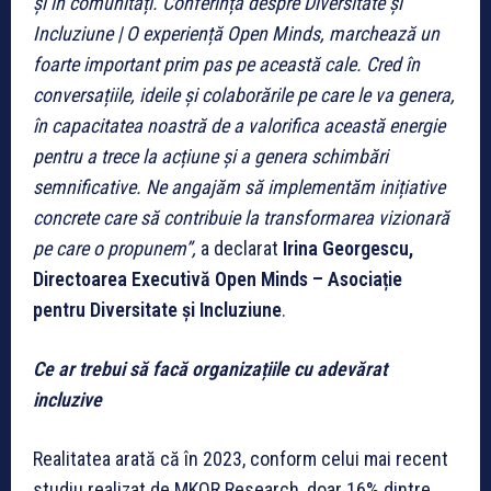
și în comunități. Conferința despre Diversitate și
Incluziune | O experiență Open Minds, marchează un
foarte important prim pas pe această cale. Cred în
conversațiile, ideile și colaborările pe care le va genera,
în capacitatea noastră de a valorifica această energie
pentru a trece la acțiune și a genera schimbări
semnificative. Ne angajăm să implementăm inițiative
concrete care să contribuie la transformarea vizionară
pe care o propunem”,
a declarat
Irina Georgescu,
Directoarea Executivă Open Minds – Asociație
pentru Diversitate și Incluziune
.
Ce ar trebui să facă organizațiile cu adevărat
incluzive
Realitatea arată că în 2023, conform celui mai recent
studiu realizat de MKOR Research, doar 16% dintre