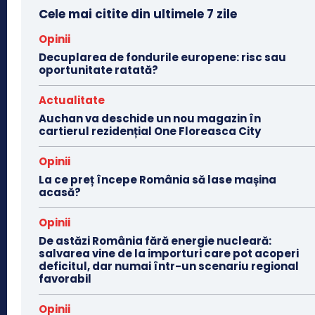
Cele mai citite din ultimele 7 zile
Opinii
Decuplarea de fondurile europene: risc sau
oportunitate ratată?
Actualitate
Auchan va deschide un nou magazin în
cartierul rezidențial One Floreasca City
Opinii
La ce preț începe România să lase mașina
acasă?
Opinii
De astăzi România fără energie nucleară:
salvarea vine de la importuri care pot acoperi
deficitul, dar numai într-un scenariu regional
favorabil
Opinii