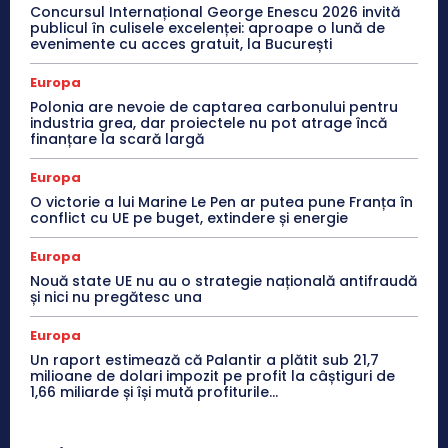
Concursul Internațional George Enescu 2026 invită
publicul în culisele excelenței: aproape o lună de
evenimente cu acces gratuit, la București
Europa
Polonia are nevoie de captarea carbonului pentru
industria grea, dar proiectele nu pot atrage încă
finanțare la scară largă
Europa
O victorie a lui Marine Le Pen ar putea pune Franța în
conflict cu UE pe buget, extindere și energie
Europa
Nouă state UE nu au o strategie națională antifraudă
și nici nu pregătesc una
Europa
Un raport estimează că Palantir a plătit sub 21,7
milioane de dolari impozit pe profit la câștiguri de
1,66 miliarde și își mută profiturile...