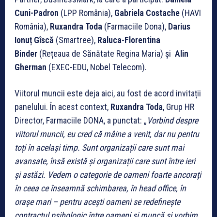
Cuni-Padron
(LPP România),
Gabriela Costache
(HAVI
România),
Ruxandra Toda
(Farmaciile Dona),
Darius
Ionuț Gîscă
(Smartree),
Raluca-Florentina
Binder
(Rețeaua de Sănătate Regina Maria) și
Alin
Gherman
(EXEC-EDU, Nobel Telecom).
Viitorul muncii este deja aici, au fost de acord invitații
panelului. În acest context,
Ruxandra Toda
, Grup HR
Director, Farmaciile DONA, a punctat: „
Vorbind despre
viitorul muncii, eu cred că mâine a venit, dar nu pentru
toți în același timp. Sunt organizații care sunt mai
avansate, însă există și organizații care sunt între ieri
și astăzi. Vedem o categorie de oameni foarte ancorați
în ceea ce înseamnă schimbarea, în head office, în
orașe mari – pentru acești oameni se redefinește
contractul psihologic între oameni și muncă și vorbim