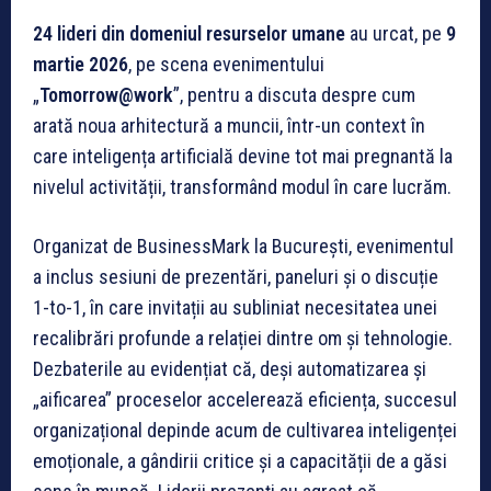
24 lideri din domeniul resurselor umane
au urcat, pe
9
martie 2026
, pe scena evenimentului
„
Tomorrow@work
”, pentru a discuta despre cum
arată noua arhitectură a muncii, într-un context în
care inteligența artificială devine tot mai pregnantă la
nivelul activității, transformând modul în care lucrăm.
Organizat de BusinessMark la București, evenimentul
a inclus sesiuni de prezentări, paneluri și o discuție
1-to-1, în care invitații au subliniat necesitatea unei
recalibrări profunde a relației dintre om și tehnologie.
Dezbaterile au evidențiat că, deși automatizarea și
„aificarea” proceselor accelerează eficiența, succesul
organizațional depinde acum de cultivarea inteligenței
emoționale, a gândirii critice și a capacității de a găsi