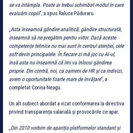
se va întâmpla. Poate ar trebui schimbat modul în care
evaluăm copiii
”, a spus Raluca Păduraru.
„
Asta înseamnă gândire analitică, gândire structurată,
înseamnă să ne pregătim pentru viitor. Dacă aceste
competențe tehnice nu mai sunt în centrul atenției, cele
soft devin principalele. În fiecare zi mă joc cu AI-ul,
însă asta nu înseamnă că îmi va înlocui gândirea
proprie. Din contră, noi, ca oameni de HR și ca indivizi,
avem o oportunitate foarte mare de învățare
”, a
completat Corina Neagu.
Un alt subiect abordat a vizat conformarea la directiva
privind transparența salarială și provocările ce apar.
„
Din 2010 vorbim de apariția platformelor standard și