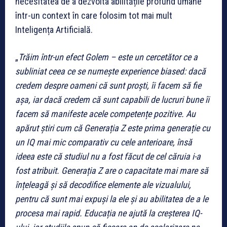
necesitatea de a dezvolta abilitățile profund umane
într-un context în care folosim tot mai mult
Inteligența Artificială.
„
Trăim într-un efect Golem – este un cercetător ce a
subliniat ceea ce se numește experience biased: dacă
credem despre oameni că sunt proști, îi facem să fie
așa, iar dacă credem că sunt capabili de lucruri bune îi
facem să manifeste acele competențe pozitive. Au
apărut știri cum că Generația Z este prima generație cu
un IQ mai mic comparativ cu cele anterioare, însă
ideea este că studiul nu a fost făcut de cel căruia i-a
fost atribuit. Generația Z are o capacitate mai mare să
înțeleagă și să decodifice elemente ale vizualului,
pentru că sunt mai expuși la ele și au abilitatea de a le
procesa mai rapid. Educația ne ajută la creșterea IQ-