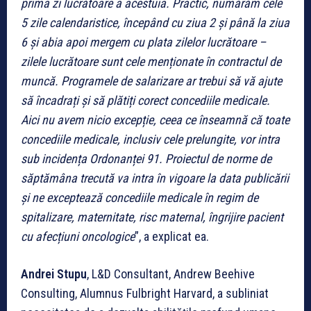
prima zi lucrătoare a acestuia. Practic, numărăm cele
5 zile calendaristice, începând cu ziua 2 și până la ziua
6 și abia apoi mergem cu plata zilelor lucrătoare –
zilele lucrătoare sunt cele menționate în contractul de
muncă. Programele de salarizare ar trebui să vă ajute
să încadrați și să plătiți corect concediile medicale.
Aici nu avem nicio excepție, ceea ce înseamnă că toate
concediile medicale, inclusiv cele prelungite, vor intra
sub incidența Ordonanței 91. Proiectul de norme de
săptămâna trecută va intra în vigoare la data publicării
și ne exceptează concediile medicale în regim de
spitalizare, maternitate, risc maternal, îngrijire pacient
cu afecțiuni oncologice
”, a explicat ea.
Andrei Stupu
, L&D Consultant, Andrew Beehive
Consulting, Alumnus Fulbright Harvard, a subliniat