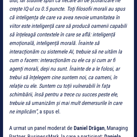
ului, iar studiile spun că fiecare an de școlarizare ne
crește IQ-ul cu 0.5 puncte. Toți filosofii morali au spus
că inteligența de care va avea nevoie umanitatea în
viitor este inteligență care să producă oamenii capabili
să înțeleagă contextele în care se află: inteligență
emoțională, inteligență morală. Înainte să
interacționăm cu sistemele AI, trebuie să ne uităm la
cum o facem: interacționăm cu ele ca și cum ar fi
agenți morali, deși nu sunt. Înainte de a le folosi, ar
trebui să înțelegem cine suntem noi, ca oameni, în
relație cu ele. Suntem cu toții vulnerabili în fața
schimbării, însă pentru a trece cu succes peste ele,
trebuie să umanizăm și mai mult demersurile în care
ne implicăm”
, a spus el.
A urmat un panel moderat de
Daniel Drăgan
, Managing
Partner, BusinessMark, la care a participat:
Daniela