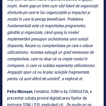
noștri. Avem gap-uri între cum văd liderii de organizații
eforturile pe care le fac organizațiile și impactul și
modul în care le percep beneficiarii. Problema
fundamentală este că majoritatea programelor,
gândite și organizate, când ajung la nivelul
implementării presupun orchestrarea unor soluții
disparate, fiecare cu complexitatea pe care o aduce
utilizatorului. Acestea adaugă un grad nenecesar de
complexitate, care nu doar că va crește costul în
companie, ci care va scădea experiența utilizatorului.
Angajații spun că nu le plac soluțiile fragmentate,
pentru că sunt dificil de urmărit
”, a explicat el.
Petru Mureșan
, Fondator, SSM.ro by CONSULTIA, a
prezentat soluția privind digitalizarea fișelor de
instruire SSM / PSI, explicând că: „
De multe ori ne