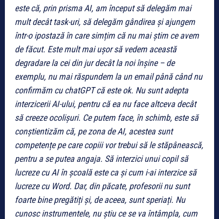
este că, prin prisma AI, am început să delegăm mai
mult decât task-uri, să delegăm gândirea și ajungem
într-o ipostază în care simțim că nu mai știm ce avem
de făcut. Este mult mai ușor să vedem această
degradare la cei din jur decât la noi înșine – de
exemplu, nu mai răspundem la un email până când nu
confirmăm cu chatGPT că este ok. Nu sunt adepta
interzicerii AI-ului, pentru că ea nu face altceva decât
să creeze ocolișuri. Ce putem face, în schimb, este să
conștientizăm că, pe zona de AI, acestea sunt
competențe pe care copiii vor trebui să le stăpânească,
pentru a se putea angaja. Să interzici unui copil să
lucreze cu AI în școală este ca și cum i-ai interzice să
lucreze cu Word. Dar, din păcate, profesorii nu sunt
foarte bine pregătiți și, de aceea, sunt speriați. Nu
cunosc instrumentele, nu știu ce se va întâmpla, cum