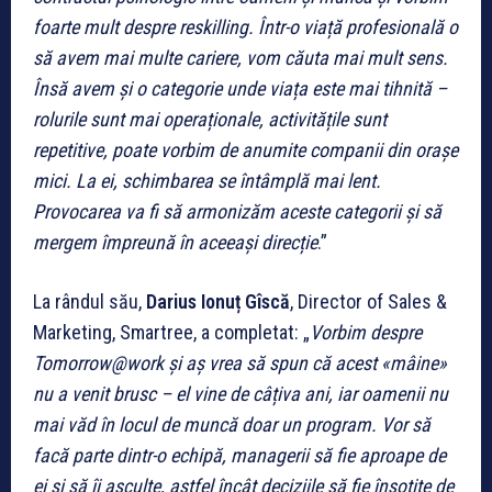
foarte mult despre reskilling. Într-o viață profesională o
să avem mai multe cariere, vom căuta mai mult sens.
Însă avem și o categorie unde viața este mai tihnită –
rolurile sunt mai operaționale, activitățile sunt
repetitive, poate vorbim de anumite companii din orașe
mici. La ei, schimbarea se întâmplă mai lent.
Provocarea va fi să armonizăm aceste categorii și să
mergem împreună în aceeași direcție
.”
La rândul său,
Darius Ionuț Gîscă
, Director of Sales &
Marketing, Smartree, a completat: „
Vorbim despre
Tomorrow@work și aș vrea să spun că acest «mâine»
nu a venit brusc – el vine de câțiva ani, iar oamenii nu
mai văd în locul de muncă doar un program. Vor să
facă parte dintr-o echipă, managerii să fie aproape de
ei și să îi asculte, astfel încât deciziile să fie însoțite de