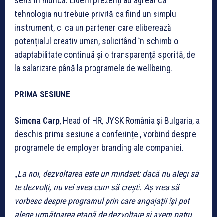
sens în muncă. Liderii prezenți au agreat că
tehnologia nu trebuie privită ca fiind un simplu
instrument, ci ca un partener care eliberează
potențialul creativ uman, solicitând în schimb o
adaptabilitate continuă și o transparență sporită, de
la salarizare până la programele de wellbeing.
PRIMA SESIUNE
Simona Carp
, Head of HR, JYSK România și Bulgaria, a
deschis prima sesiune a conferinței, vorbind despre
programele de employer branding ale companiei.
„
La noi, dezvoltarea este un mindset: dacă nu alegi să
te dezvolți, nu vei avea cum să crești. Aș vrea să
vorbesc despre programul prin care angajații își pot
alege următoarea etapă de dezvoltare și avem patru