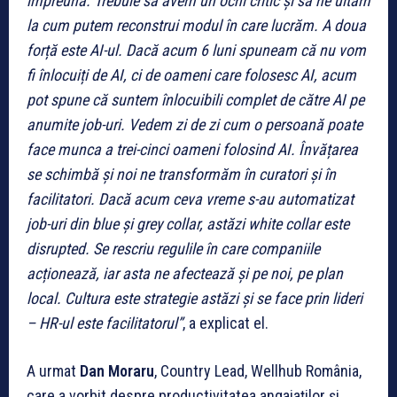
împreună. Trebuie să avem un ochi critic și să ne uităm
la cum putem reconstrui modul în care lucrăm. A doua
forță este AI-ul. Dacă acum 6 luni spuneam că nu vom
fi înlocuiți de AI, ci de oameni care folosesc AI, acum
pot spune că suntem înlocuibili complet de către AI pe
anumite job-uri. Vedem zi de zi cum o persoană poate
face munca a trei-cinci oameni folosind AI. Învățarea
se schimbă și noi ne transformăm în curatori și în
facilitatori. Dacă acum ceva vreme s-au automatizat
job-uri din blue și grey collar, astăzi white collar este
disrupted. Se rescriu regulile în care companiile
acționează, iar asta ne afectează și pe noi, pe plan
local. Cultura este strategie astăzi și se face prin lideri
– HR-ul este facilitatorul”
, a explicat el.
A urmat
Dan Moraru
, Country Lead, Wellhub România,
care a vorbit despre productivitatea angajaților și