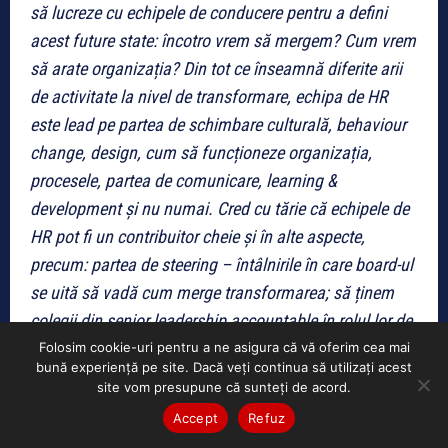
să lucreze cu echipele de conducere pentru a defini
acest future state: încotro vrem să mergem? Cum vrem
să arate organizația? Din tot ce înseamnă diferite arii
de activitate la nivel de transformare, echipa de HR
este lead pe partea de schimbare culturală, behaviour
change, design, cum să funcționeze organizația,
procesele, partea de comunicare, learning &
development și nu numai. Cred cu tărie că echipele de
HR pot fi un contribuitor cheie și în alte aspecte,
precum: partea de steering – întâlnirile în care board-ul
se uită să vadă cum merge transformarea; să ținem
colegii din senior leadership accountable în rolul lor de
sponsori; partea de aliniere dintre colegii din
Folosim cookie-uri pentru a ne asigura că vă oferim cea mai
bună experiență pe site. Dacă veți continua să utilizați acest
leadership, stakeholder engagement, impact
site vom presupune că sunteți de acord.
assessmnent, readiness”
, a explicat el.
Accept
Refuz