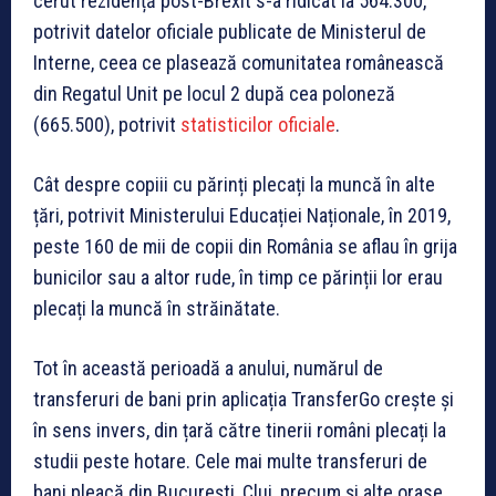
cerut rezidență post-Brexit s-a ridicat la 564.300,
potrivit datelor oficiale publicate de Ministerul de
Interne, ceea ce plasează comunitatea românească
din Regatul Unit pe locul 2 după cea poloneză
(665.500), potrivit
statisticilor oficiale
.
Cât despre copiii cu părinți plecați la muncă în alte
țări, potrivit Ministerului Educației Naționale, în 2019,
peste 160 de mii de copii din România se aflau în grija
bunicilor sau a altor rude, în timp ce părinții lor erau
plecați la muncă în străinătate.
Tot în această perioadă a anului, numărul de
transferuri de bani prin aplicația TransferGo crește și
în sens invers, din țară către tinerii români plecați la
studii peste hotare. Cele mai multe transferuri de
bani pleacă din București, Cluj, precum și alte orase