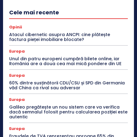
Cele mai recente
Opinii
Atacul cibernetic asupra ANCPI: cine plătește
factura pieței imobiliare blocate?
Europa
Unul din patru europeni cumpără bilete online, iar
România are a doua cea mai mică pondere din UE
Europa
60% dintre susținătorii CDU/CSU și SPD din Germania
văd China ca rival sau adversar
Europa
Galileo pregătește un nou sistem care va verifica
dacă semnalul folosit pentru calcularea poziției este
autentic
Europa
Fraudele de TVA reprezentau aproape 65% din