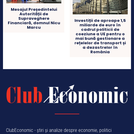
Mesajul Președintelui
Autorității de
Supraveghere
Investiții de aproape 1,5
Financiară, domnul Nicu
miliarde de euro în
Marcu
cadrul politicii de
coeziune a UE pentru o
mai bună gestionare a
rețelelor de transport și
a dezastrelor în
România
ClubEconomic - știri și analize despre economie, politici