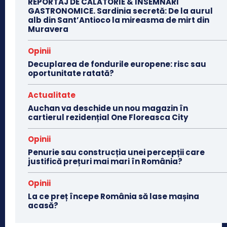
REPORTAJ DE CĂLĂTORIE & ÎNSEMNĂRI
GASTRONOMICE. Sardinia secretă: De la aurul
alb din Sant’Antioco la mireasma de mirt din
Muravera
Opinii
Decuplarea de fondurile europene: risc sau
oportunitate ratată?
Actualitate
Auchan va deschide un nou magazin în
cartierul rezidențial One Floreasca City
Opinii
Penurie sau construcția unei percepții care
justifică prețuri mai mari în România?
Opinii
La ce preț începe România să lase mașina
acasă?