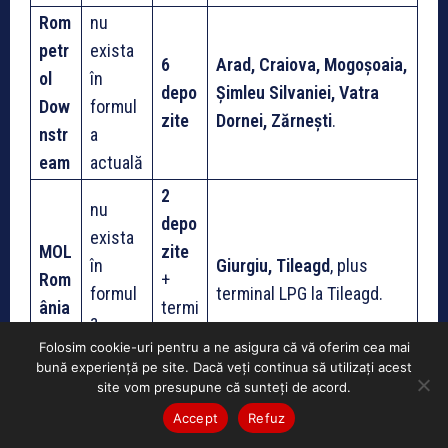
Rom
nu
petr
exista
6
Arad, Craiova, Mogoșoaia,
ol
în
depo
Șimleu Silvaniei, Vatra
Dow
formul
zite
Dornei, Zărnești
.
nstr
a
eam
actuală
2
nu
depo
exista
MOL
zite
în
Giurgiu, Tileagd
, plus
Rom
+
formul
terminal LPG la Tileagd.
ânia
termi
a
nal
Folosim cookie-uri pentru a ne asigura că vă oferim cea mai
actuală
LPG
bună experiență pe site. Dacă veți continua să utilizați acest
site vom presupune că sunteți de acord.
Con
parte
Accept
Refuz
pet
încă
din
Bărăganu, Călăreți,