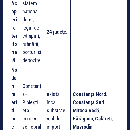
Ac
sistem
op
național
eri
dens,
re
legat de
24 județe
.
ter
câmpuri,
ito
rafinării,
ria
porturi și
lă
depozite
No
du
ri
Constanț
m
a–
există
Constanța Nord
,
ari
Ploiești
încă
Constanța Sud
,
ti
era
subsiste
Mircea Vodă
,
m
coloana
mul de
Bărăganu
,
Călăreți
,
e
vertebral
import
Mavrodin
.