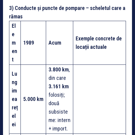
3) Conducte și puncte de pompare – scheletul care a
rămas
El
e
Exemple concrete de
m
1989
Acum
locații actuale
en
t
3.800 km
,
Lu
din care
ng
3.161 km
im
folosiți;
ea
5.000 km
două
reț
subsiste
el
me: intern
ei
+ import.