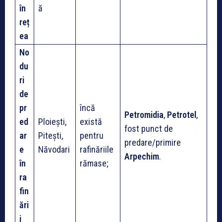
în
ă
reț
ea
No
du
ri
de
pr
încă
Petromidia
,
Petrotel
,
ed
Ploiești,
există
fost punct de
ar
Pitești,
pentru
predare/primire
e
Năvodari
rafinăriile
Arpechim
.
în
rămase;
ra
fin
ări
i