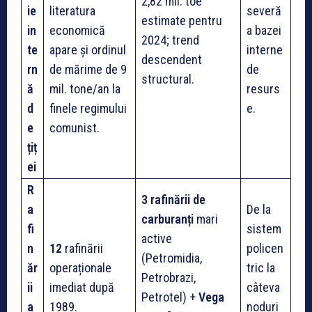
2,82 mil. toe
ie
literatura
severă
estimate pentru
in
economică
a bazei
2024; trend
te
apare și ordinul
interne
descendent
rn
de mărime de 9
de
structural.
ă
mil. tone/an la
resurs
d
finele regimului
e.
e
comunist.
țiț
ei
R
3 rafinării de
a
De la
carburanți
mari
fi
sistem
active
n
12
rafinării
policen
(Petromidia,
ăr
operaționale
tric la
Petrobrazi,
ii
imediat după
câteva
Petrotel) +
Vega
a
1989.
noduri