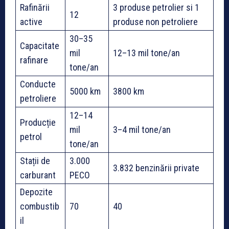
Rafinării
3 produse petrolier si 1
12
active
produse non petroliere
30–35
Capacitate
mil
12–13 mil tone/an
rafinare
tone/an
Conducte
5000 km
3800 km
petroliere
12–14
Producție
mil
3–4 mil tone/an
petrol
tone/an
Stații de
3.000
3.832 benzinării private
carburant
PECO
Depozite
combustib
70
40
il