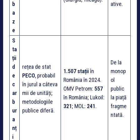
b
ative.
a
z
e
S
ta
ții
De la
d
rețea de stat
1.507 stații
în
monop
e
PECO
, probabil
România în 2024.
ol
c
în jurul a câteva
OMV Petrom:
557
public
ar
mii de unități;
în România; Lukoil:
la piață
b
metodologiile
321
; MOL:
241
.
fragme
ur
publice diferă.
ntată.
a
nț
i