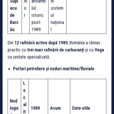
Supl
ih
ansamb
în
acu
o
lul
sistem
de
r
istoric
ul
Barc
post-
naționa
ău
1989
l
Din
12 rafinării active după 1989
, România a rămas
practic cu
trei mari rafinării de carburanți
și cu
Vega
ca unitate specializată.
Porturi petroliere și noduri maritime/fluviale
L
o
c
Nod
al
logis
1989
Acum
Date utile
it