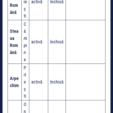
ie
activă
închisă
Rom
ș
ână
ti
C
Stea
â
ua
m
activă
închisă
Rom
pi
ână
n
a
P
it
Arpe
e
activă
închisă
chim
ș
ti
O
n