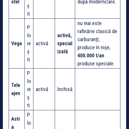
otel
după modernizare.
ș
ti
nu mai este
P
rafinărie clasică de
lo
activă,
carburanți;
Vega
ie
activă
special
produce în nișe,
ș
izată
400.000 t/an
ti
produse speciale.
P
lo
Tele
ie
activă
închisă
ajen
ș
ti
P
Astr
lo
a