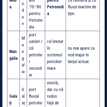
Midi
anii
pentru
cu rafinăria și cu
o
a
’70–’80
Petromidi
fluxul maritim de
d
pentru
a
țiței.
a
Petromi
ri
dia
port
M
satelit /
rol limitat
a
rol
în
nu mai apare ca
Man
n
petrolie
sistemul
nod major în
galia
g
r
petrolier
lanțul actual.
al
secund
mare
ia
ar
există,
G
port
dar cu rol
Gala
al
fluvial
redus
ți
aț
petrolie
față de