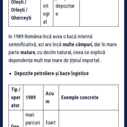
Otești /
int
depozitar
Orlești /
egr
e
Ghercești
at
In 1989 România încă avea o bază internă
semnificativă; azi are încă
multe câmpuri
, dar în mare
parte
mature
, cu declin natural, ceea ce explică
dependența mult mai mare de țițeiul importat.
Depozite petroliere și baze logistice
Tip /
Acu
oper
1989
Exemple concrete
m
ator
mari
parcuri
foart
Dep