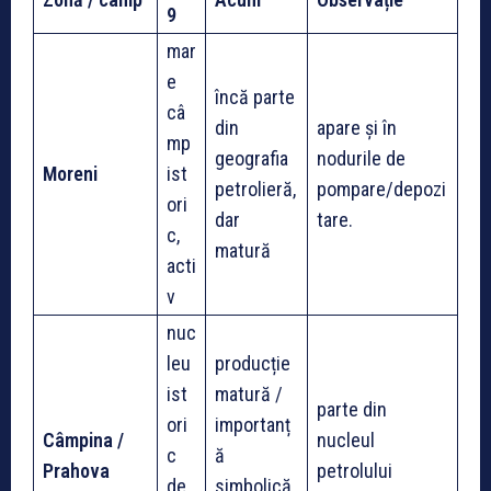
9
mar
e
încă parte
câ
din
apare și în
mp
geografia
nodurile de
Moreni
ist
petrolieră,
pompare/depozi
ori
dar
tare.
c,
matură
acti
v
nuc
leu
producție
ist
matură /
parte din
ori
importanț
Câmpina /
nucleul
c
ă
Prahova
petrolului
de
simbolică