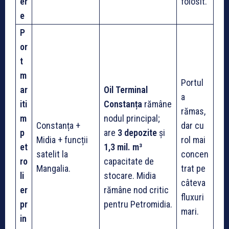
er
folosit.
e
P
or
t
m
Portul
ar
Oil Terminal
a
iti
Constanța
rămâne
rămas,
m
nodul principal;
Constanța +
dar cu
p
are
3 depozite
și
Midia + funcții
rol mai
et
1,3 mil. m³
satelit la
concen
ro
capacitate de
Mangalia.
trat pe
li
stocare. Midia
câteva
er
rămâne nod critic
fluxuri
pr
pentru Petromidia.
mari.
in