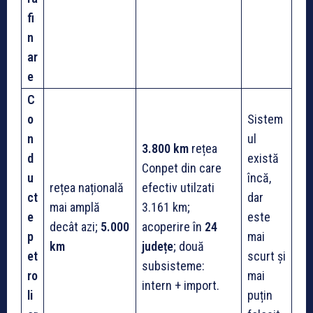
fi
n
ar
e
C
o
Sistem
n
ul
3.800 km
rețea
d
există
Conpet din care
u
încă,
rețea națională
efectiv utilzati
ct
dar
mai amplă
3.161 km;
e
este
decât azi;
5.000
acoperire în
24
p
mai
km
județe
; două
et
scurt și
subsisteme:
ro
mai
intern + import.
li
puțin