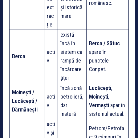
românesc.
ext
și istorică
rac
mare
ție
există
încă în
Berca / Sătuc
acti
sistem ca
apare în
Berca
v
rampă de
punctele
încărcare
Conpet.
țiței
încă zonă
Lucăcești
,
Moinești /
acti
petrolieră,
Moinești
,
Lucăcești /
v
dar
Vermești
apar în
Dărmănești
matură
sistemul actual.
acti
Petrom/Petrofa
v și
c: 9 câmpuri în