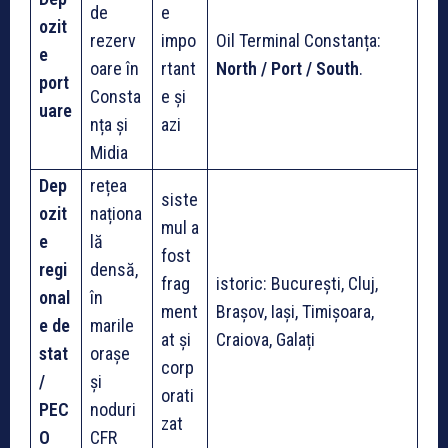
de
e
ozit
rezerv
impo
Oil Terminal Constanța:
e
oare în
rtant
North / Port / South
.
port
Consta
e și
uare
nța și
azi
Midia
Dep
rețea
siste
ozit
naționa
mul a
e
lă
fost
regi
densă,
frag
istoric: București, Cluj,
onal
în
ment
Brașov, Iași, Timișoara,
e de
marile
at și
Craiova, Galați
stat
orașe
corp
/
și
orati
PEC
noduri
zat
O
CFR