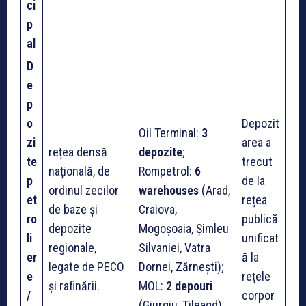
ci
p
al
D
e
p
o
Depozit
Oil Terminal:
3
zi
area a
rețea densă
depozite
;
te
trecut
națională, de
Rompetrol:
6
p
de la
ordinul zecilor
warehouses
(Arad,
et
rețea
de baze și
Craiova,
ro
publică
depozite
Mogoșoaia, Șimleu
li
unificat
regionale,
Silvaniei, Vatra
er
ă la
legate de PECO
Dornei, Zărnești);
e
rețele
și rafinării.
MOL:
2 depouri
/
corpor
(Giurgiu, Tileagd).