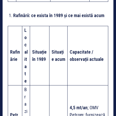
Rafinării: ce exista în 1989 și ce mai există acum
L
o
c
Rafin
al
Situație
Situați
Capacitate /
ărie
it
în 1989
e acum
observații actuale
a
t
e
B
r
a
4,5 mt/an
; OMV
zi
Petr
Petrom; furnizează