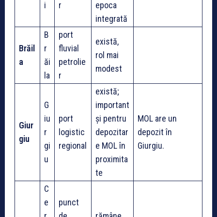
i
r
epoca
integrată
B
port
există,
Brăil
r
fluvial
rol mai
a
ăi
petrolie
modest
la
r
există;
G
important
iu
port
și pentru
MOL are un
Giur
r
logistic
depozitar
depozit în
giu
gi
regional
e MOL în
Giurgiu.
u
proximita
te
C
e
punct
r
de
rămâne