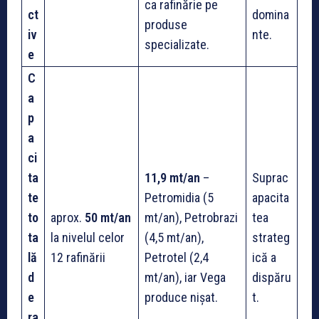
ca rafinărie pe
ct
domina
produse
iv
nte.
specializate.
e
C
a
p
a
ci
ta
11,9 mt/an
–
Suprac
te
Petromidia (5
apacita
to
aprox.
50 mt/an
mt/an), Petrobrazi
tea
ta
la nivelul celor
(4,5 mt/an),
strateg
lă
12 rafinării
Petrotel (2,4
ică a
d
mt/an), iar Vega
dispăru
e
produce nișat.
t.
ra