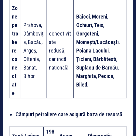
Zo
ne
Băicoi
,
Moreni
,
pe
Prahova,
Ochiuri
,
Teiș
,
tro
Dâmboviț
conectivit
Gorgoteni
,
lie
a, Bacău,
ate
Moinești/Lucăcești
,
re
Argeș,
redusă,
Poiana Lacului
,
co
Oltenia,
dar încă
Țicleni
,
Bărbătești
,
ne
Banat,
națională
Suplacu de Barcău
,
ct
Bihor
Marghita
,
Pecica
,
at
Biled
.
e
Câmpuri petroliere care asigură baza de resursă
198
Zonă / câmp
Acum
Observație