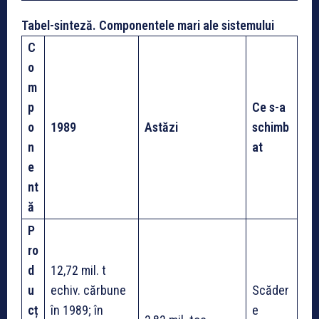
Tabel-sinteză. Componentele mari ale sistemului
C
o
m
p
Ce s-a
o
1989
Astăzi
schimb
n
at
e
nt
ă
P
ro
d
12,72 mil. t
u
echiv. cărbune
Scăder
cț
în 1989; în
e