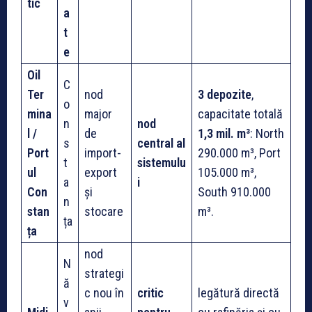
tic
a
t
e
Oil
C
Ter
nod
3 depozite
,
o
mina
major
capacitate totală
n
nod
l /
de
1,3 mil. m³
: North
s
central al
Port
import-
290.000 m³, Port
t
sistemulu
ul
export
105.000 m³,
a
i
Con
și
South 910.000
n
stan
stocare
m³.
ța
ța
nod
N
strategi
ă
c nou în
critic
legătură directă
v