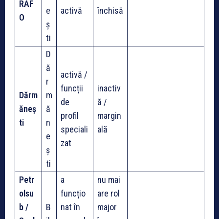
RAF
e
activă
închisă
O
ș
ti
D
ă
activă /
r
funcții
inactiv
Dărm
m
de
ă /
ăneș
ă
profil
margin
ti
n
speciali
ală
e
zat
ș
ti
Petr
a
nu mai
olsu
funcțio
are rol
b /
B
nat în
major