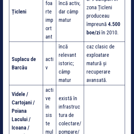
foa
încă activ,
zona Țicleni
Țicleni
rte
dar câmp
produceau
imp
matur
împreună
4.500
ort
boe/zi
în 2010.
ant
încă
caz clasic de
relevant
exploatare
Suplacu de
acti
istoric;
matură și
Barcău
v
câmp
recuperare
matur
avansată.
acti
Videle /
ve
există în
Cartojani /
în
infrastruc
Poiana
sis
tura de
Lacului /
te
colectare/
Icoana /
mul
pompare/