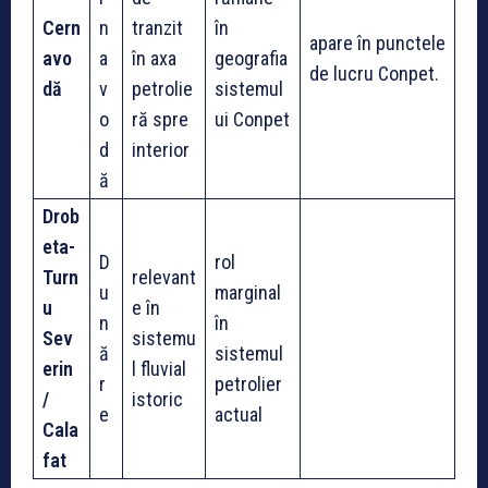
Cern
n
tranzit
în
apare în punctele
avo
a
în axa
geografia
de lucru Conpet.
dă
v
petrolie
sistemul
o
ră spre
ui Conpet
d
interior
ă
Drob
eta-
D
rol
Turn
relevant
u
marginal
u
e în
n
în
Sev
sistemu
ă
sistemul
erin
l fluvial
r
petrolier
/
istoric
e
actual
Cala
fat