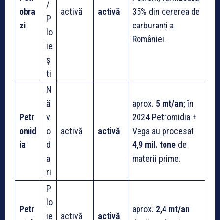
/
obra
activă
activă
35% din cererea de
P
zi
carburanți a
lo
României.
ie
ș
ti
N
ă
aprox.
5 mt/an
; în
Petr
v
2024 Petromidia +
omid
o
activă
activă
Vega au procesat
ia
d
4,9 mil. tone
de
a
materii prime.
ri
P
lo
Petr
aprox.
2,4 mt/an
ie
activă
activă