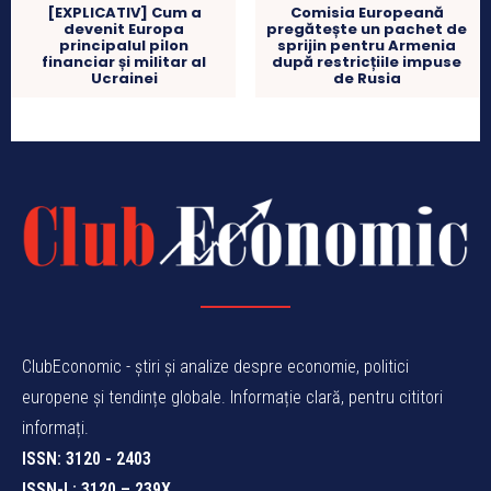
[EXPLICATIV] Cum a
Comisia Europeană
devenit Europa
pregătește un pachet de
principalul pilon
sprijin pentru Armenia
financiar și militar al
după restricțiile impuse
Ucrainei
de Rusia
ClubEconomic - știri și analize despre economie, politici
europene și tendințe globale. Informație clară, pentru cititori
informați.
ISSN: 3120 - 2403
ISSN-L: 3120 – 239X