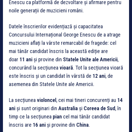
Enescu ca platformă de dezvoltare și afirmare pentru
noile generații de muzicieni români.
Datele înscrierilor evidențiază și capacitatea
Concursului Internațional George Enescu de a atrage
muzicieni aflați la vârste remarcabil de fragede: cel
mai tânăr candidat înscris la această ediție are
doar
11 ani
și provine din
Statele Unite ale Americii
,
concurând la secțiunea
vioară
. Tot la secțiunea vioară
este înscris și un candidat în vârstă de
12 ani
, de
asemenea din Statele Unite ale Americii.
La secțiunea
violoncel
, cei mai tineri concurenți au
14
ani
și sunt originari din
Australia
și
Coreea
de Sud
, în
timp ce la secțiunea
pian
cel mai tânăr candidat
înscris are
16 ani
și provine din
China
.