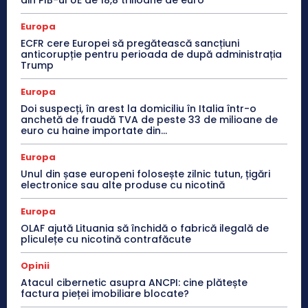
din PIB-ul UE de 18,8 trilioane de euro
Europa
ECFR cere Europei să pregătească sancțiuni
anticorupție pentru perioada de după administrația
Trump
Europa
Doi suspecți, în arest la domiciliu în Italia într-o
anchetă de fraudă TVA de peste 33 de milioane de
euro cu haine importate din...
Europa
Unul din șase europeni folosește zilnic tutun, țigări
electronice sau alte produse cu nicotină
Europa
OLAF ajută Lituania să închidă o fabrică ilegală de
pliculețe cu nicotină contrafăcute
Opinii
Atacul cibernetic asupra ANCPI: cine plătește
factura pieței imobiliare blocate?