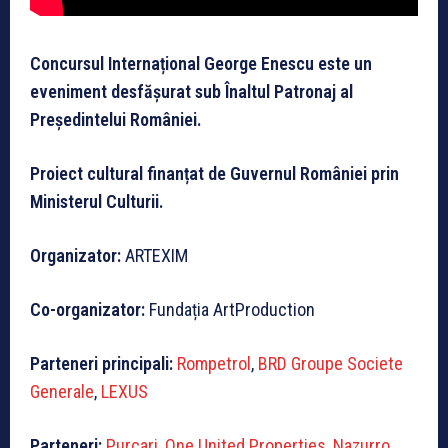
Concursul Internațional George Enescu este un
eveniment desfășurat sub Înaltul Patronaj al
Președintelui României.
Proiect cultural finanțat de Guvernul României prin
Ministerul Culturii.
Organizator:
ARTEXIM
Co-organizator:
Fundația ArtProduction
Parteneri principali:
Rompetrol
,
BRD Groupe Societe
Generale
,
LEXUS
Parteneri:
Purcari
,
One
United Properties
,
Nazurro