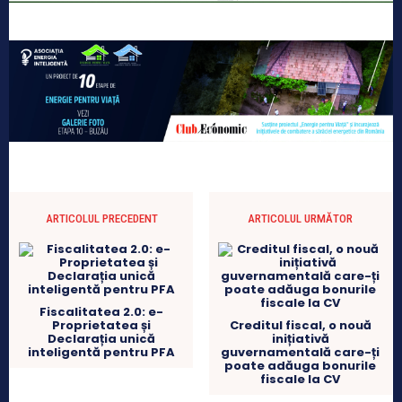
ARTICOLUL PRECEDENT
ARTICOLUL URMĂTOR
Fiscalitatea 2.0: e-
Proprietatea și
Creditul fiscal, o nouă
Declarația unică
inițiativă
inteligentă pentru PFA
guvernamentală care-ți
poate adăuga bonurile
fiscale la CV