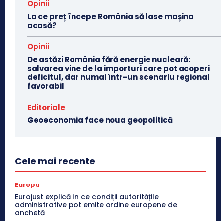
Opinii
La ce preț începe România să lase mașina
acasă?
Opinii
De astăzi România fără energie nucleară:
salvarea vine de la importuri care pot acoperi
deficitul, dar numai într-un scenariu regional
favorabil
Editoriale
Geoeconomia face noua geopolitică
Cele mai recente
Europa
Eurojust explică în ce condiții autoritățile
administrative pot emite ordine europene de
anchetă