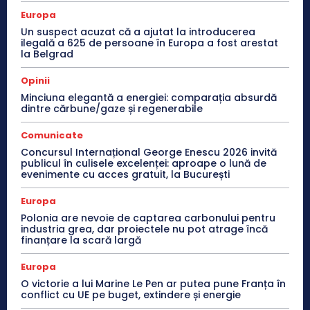
Europa
Un suspect acuzat că a ajutat la introducerea
ilegală a 625 de persoane în Europa a fost arestat
la Belgrad
Opinii
Minciuna elegantă a energiei: comparația absurdă
dintre cărbune/gaze și regenerabile
Comunicate
Concursul Internațional George Enescu 2026 invită
publicul în culisele excelenței: aproape o lună de
evenimente cu acces gratuit, la București
Europa
Polonia are nevoie de captarea carbonului pentru
industria grea, dar proiectele nu pot atrage încă
finanțare la scară largă
Europa
O victorie a lui Marine Le Pen ar putea pune Franța în
conflict cu UE pe buget, extindere și energie