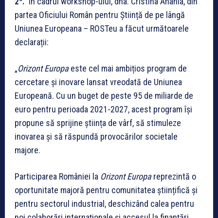
2
.
În cadrul workshop-ului, dna. Cristina Anania, din
partea Oficiului Român pentru Știință de pe lângă
Uniunea Europeana – ROSTeu a făcut următoarele
declarații:
„
Orizont Europa
este cel mai ambițios program de
cercetare și inovare lansat vreodată de Uniunea
Europeană. Cu un buget de peste 95 de miliarde de
euro pentru perioada 2021-2027, acest program își
propune să sprijine știința de vârf, să stimuleze
inovarea și să răspundă provocărilor societale
majore.
Participarea României la
Orizont Europa
reprezintă o
oportunitate majoră pentru comunitatea științifică și
pentru sectorul industrial, deschizând calea pentru
noi colaborări internaționale și accesul la finanțări