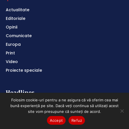
Actualitate
Editoriale
Opinii
Comunicate
Europa
Print
Video
Proiecte speciale
Headlines
Folosim cookie-uri pentru a ne asigura că vă oferim cea mai
bună experiență pe site. Dacă veți continua să utilizați acest
Decuplarea de fondurile europene: risc sau
site vom presupune că sunteți de acord.
oportunitate ratată?
Accept
Refuz
Auchan va deschide un nou magazin în cartierul