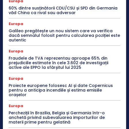
Europa
60% dintre susținătorii CDU/CSU și SPD din Germania
văd China ca rival sau adversar
Europa
Galileo pregătește un nou sistem care va verifica
dacă semnalul folosit pentru calcularea poziției este
autentic
Europa
Fraudele de TVA reprezentau aproape 65% din
prejudiciile estimate în cele 3.602 de investigații
active ale EPPO la sfârșitul lui 2025
Europa
Proiecte europene folosesc AI și date Copernicus
pentru a anticipa incendiile și estima emisiile
orașelor
Europa
Percheziții în Brazilia, Belgia și Germania într-o
anchetă privind subevaluarea importurilor de
materii prime pentru gelatină