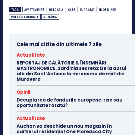
TAGS
APARTAMENTE
BULGARIA
CASE
EUROSTAT
IMOBILIARE
PRETURI LOCUINTE
ROMÂNIA
Cele mai citite din ultimele 7 zile
Actualitate
REPORTAJ DE CĂLĂTORIE & ÎNSEMNĂRI
GASTRONOMICE. Sardinia secretă: De la aurul
alb din Sant’Antioco la mireasma de mirt din
Muravera
Opinii
Decuplarea de fondurile europene: risc sau
oportunitate ratată?
Actualitate
Auchan va deschide un nou magazin în
cartierul rezidențial One Floreasca City