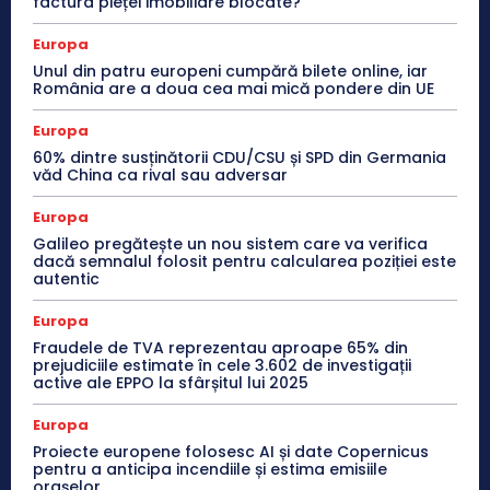
factura pieței imobiliare blocate?
Europa
Unul din patru europeni cumpără bilete online, iar
România are a doua cea mai mică pondere din UE
Europa
60% dintre susținătorii CDU/CSU și SPD din Germania
văd China ca rival sau adversar
Europa
Galileo pregătește un nou sistem care va verifica
dacă semnalul folosit pentru calcularea poziției este
autentic
Europa
Fraudele de TVA reprezentau aproape 65% din
prejudiciile estimate în cele 3.602 de investigații
active ale EPPO la sfârșitul lui 2025
Europa
Proiecte europene folosesc AI și date Copernicus
pentru a anticipa incendiile și estima emisiile
orașelor