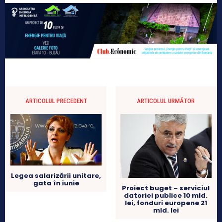
ARTICOLUL PRECEDENT
ARTICOLUL URMĂTOR
Legea salarizării unitare,
gata în iunie
Proiect buget – serviciul
datoriei publice 10 mld.
lei, fonduri europene 21
mld. lei