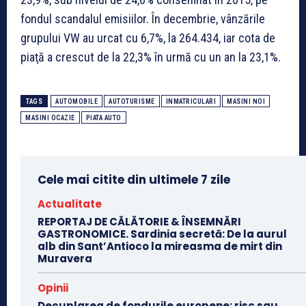
fondul scandalul emisiilor. În decembrie, vânzările
grupului VW au urcat cu 6,7%, la 264.434, iar cota de
piaţă a crescut de la 22,3% în urmă cu un an la 23,1%.
TAGS
AUTOMOBILE
AUTOTURISME
INMATRICULARI
MASINI NOI
MASINI OCAZIE
PIATA AUTO
Cele mai citite din ultimele 7 zile
Actualitate
REPORTAJ DE CĂLĂTORIE & ÎNSEMNĂRI
GASTRONOMICE. Sardinia secretă: De la aurul
alb din Sant’Antioco la mireasma de mirt din
Muravera
Opinii
Decuplarea de fondurile europene: risc sau