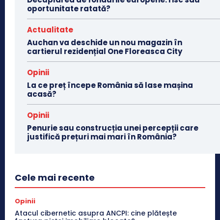
oportunitate ratată?
Actualitate
Auchan va deschide un nou magazin în
cartierul rezidențial One Floreasca City
Opinii
La ce preț începe România să lase mașina
acasă?
Opinii
Penurie sau construcția unei percepții care
justifică prețuri mai mari în România?
Cele mai recente
Opinii
Atacul cibernetic asupra ANCPI: cine plătește