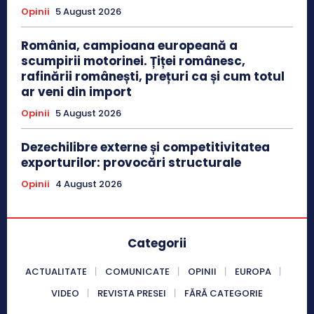
Opinii
5 August 2026
România, campioana europeană a
scumpirii motorinei. Țiței românesc,
rafinării românești, prețuri ca și cum totul
ar veni din import
Opinii
5 August 2026
Dezechilibre externe și competitivitatea
exporturilor: provocări structurale
Opinii
4 August 2026
Categorii
ACTUALITATE
COMUNICATE
OPINII
EUROPA
VIDEO
REVISTA PRESEI
FĂRĂ CATEGORIE