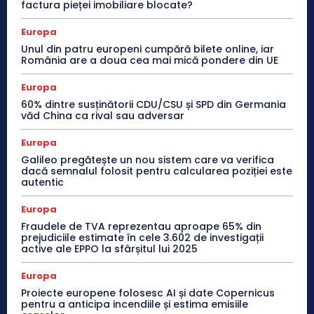
factura pieței imobiliare blocate?
Europa
Unul din patru europeni cumpără bilete online, iar
România are a doua cea mai mică pondere din UE
Europa
60% dintre susținătorii CDU/CSU și SPD din Germania
văd China ca rival sau adversar
Europa
Galileo pregătește un nou sistem care va verifica
dacă semnalul folosit pentru calcularea poziției este
autentic
Europa
Fraudele de TVA reprezentau aproape 65% din
prejudiciile estimate în cele 3.602 de investigații
active ale EPPO la sfârșitul lui 2025
Europa
Proiecte europene folosesc AI și date Copernicus
pentru a anticipa incendiile și estima emisiile