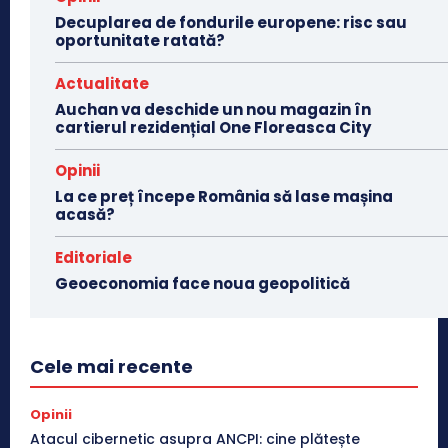
Decuplarea de fondurile europene: risc sau
oportunitate ratată?
Actualitate
Auchan va deschide un nou magazin în
cartierul rezidențial One Floreasca City
Opinii
La ce preț începe România să lase mașina
acasă?
Editoriale
Geoeconomia face noua geopolitică
Cele mai recente
Opinii
Atacul cibernetic asupra ANCPI: cine plătește