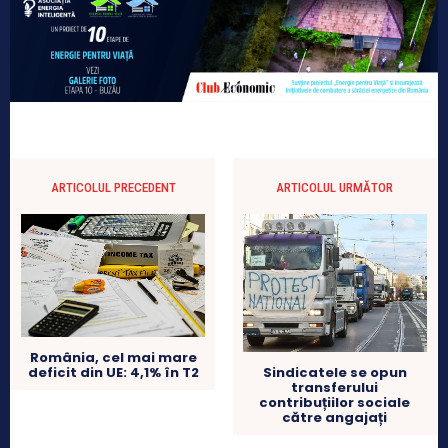
ARTICOLUL PRECEDENT
ARTICOLUL URMĂTOR
România, cel mai mare
deficit din UE: 4,1% în T2
Sindicatele se opun
transferului
contribuțiilor sociale
către angajați