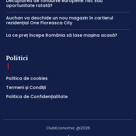
Decuplarea de fondurile europene: risc sau
oportunitate ratată?
Auchan va deschide un nou magazin în cartierul
rezidențial One Floreasca City
La ce preț începe România să lase mașina acasă?
Politici
Politica de cookies
Termeni și Condiții
Politica de Confidențialitate
ClubEconomic @2026