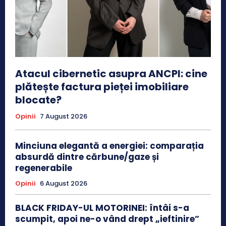
Atacul cibernetic asupra ANCPI: cine
plătește factura pieței imobiliare
blocate?
Opinii
7 August 2026
Minciuna elegantă a energiei: comparația
absurdă dintre cărbune/gaze și
regenerabile
Opinii
6 August 2026
BLACK FRIDAY-UL MOTORINEI: întâi s-a
scumpit, apoi ne-o vând drept „ieftinire”