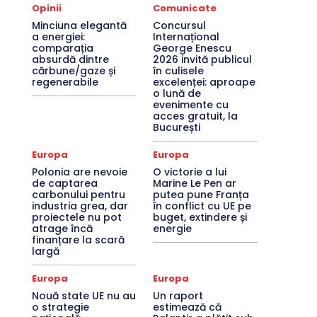
Opinii
Comunicate
Minciuna elegantă
Concursul
a energiei:
Internațional
comparația
George Enescu
absurdă dintre
2026 invită publicul
cărbune/gaze și
în culisele
regenerabile
excelenței: aproape
o lună de
evenimente cu
acces gratuit, la
București
Europa
Europa
Polonia are nevoie
O victorie a lui
de captarea
Marine Le Pen ar
carbonului pentru
putea pune Franța
industria grea, dar
în conflict cu UE pe
proiectele nu pot
buget, extindere și
atrage încă
energie
finanțare la scară
largă
Europa
Europa
Nouă state UE nu au
Un raport
o strategie
estimează că