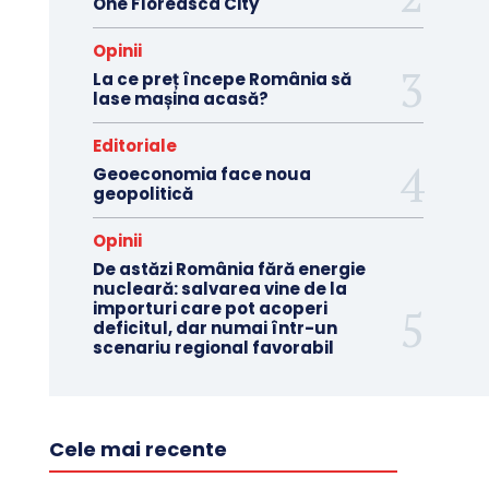
One Floreasca City
Opinii
La ce preț începe România să
lase mașina acasă?
Editoriale
Geoeconomia face noua
geopolitică
Opinii
De astăzi România fără energie
nucleară: salvarea vine de la
importuri care pot acoperi
deficitul, dar numai într-un
scenariu regional favorabil
Cele mai recente