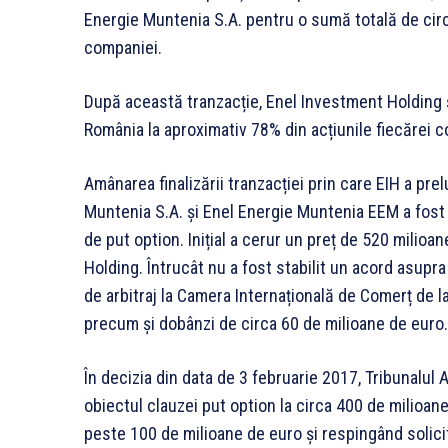
Energie Muntenia S.A. pentru o sumă totală de circ
companiei.
După această tranzacție, Enel Investment Holding și
România la aproximativ 78% din acțiunile fiecărei co
Amânarea finalizării tranzacției prin care EIH a pre
Muntenia S.A. și Enel Energie Muntenia EEM a fost c
de put option. Inițial a cerur un preț de 520 milioa
Holding. Întrucât nu a fost stabilit un acord asupra
de arbitraj la Camera Internațională de Comerț de la 
precum și dobânzi de circa 60 de milioane de euro.
În decizia din data de 3 februarie 2017, Tribunalul A
obiectul clauzei put option la circa 400 de milioa
peste 100 de milioane de euro și respingând solic