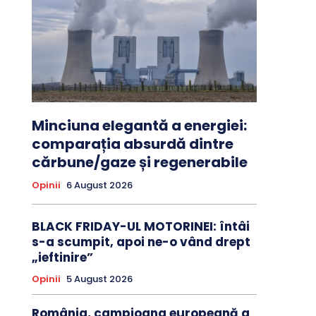
Minciuna elegantă a energiei:
comparația absurdă dintre
cărbune/gaze și regenerabile
Opinii
6 August 2026
BLACK FRIDAY-UL MOTORINEI: întâi
s-a scumpit, apoi ne-o vând drept
„ieftinire”
Opinii
5 August 2026
România, campioana europeană a