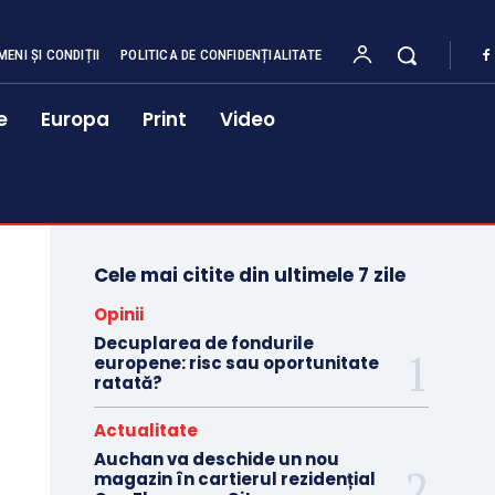
MENI ȘI CONDIȚII
POLITICA DE CONFIDENȚIALITATE
e
Europa
Print
Video
Cele mai citite din ultimele 7 zile
Opinii
Decuplarea de fondurile
europene: risc sau oportunitate
ratată?
Actualitate
Auchan va deschide un nou
magazin în cartierul rezidențial