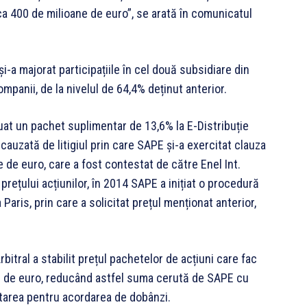
a 400 de milioane de euro”, se arată în comunicatul
-a majorat participațiile în cel două subsidiare din
mpanii, de la nivelul de 64,4% deținut anterior.
luat un pachet suplimentar de 13,6% la E-Distribuție
auzată de litigiul prin care SAPE și-a exercitat clauza
ne de euro, care a fost contestat de către Enel Int.
 prețului acțiunilor, în 2014 SAPE a inițiat o procedură
Paris, prin care a solicitat prețul menționat anterior,
rbitral a stabilit prețul pachetelor de acțiuni care fac
ne de euro, reducând astfel suma cerută de SAPE cu
itarea pentru acordarea de dobânzi.