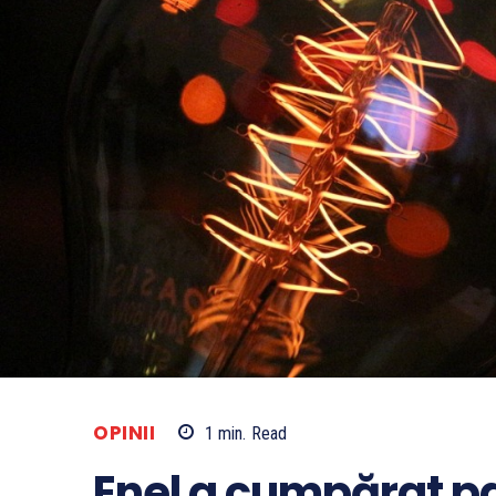
OPINII
1
min.
Read
Enel a cumpărat pa