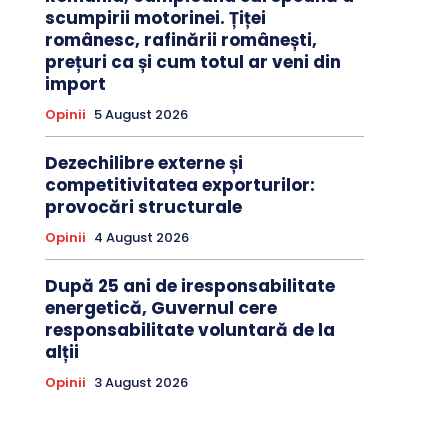
scumpirii motorinei. Țiței
românesc, rafinării românești,
prețuri ca și cum totul ar veni din
import
Opinii
5 August 2026
Dezechilibre externe și
competitivitatea exporturilor:
provocări structurale
Opinii
4 August 2026
După 25 ani de iresponsabilitate
energetică, Guvernul cere
responsabilitate voluntară de la
alții
Opinii
3 August 2026