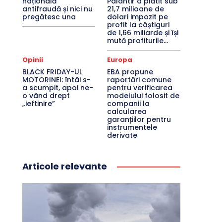
națională
Palantir a plătit sub
antifraudă și nici nu
21,7 milioane de
pregătesc una
dolari impozit pe
profit la câștiguri
de 1,66 miliarde și își
mută profiturile...
Opinii
Europa
BLACK FRIDAY-UL
EBA propune
MOTORINEI: întâi s-
raportări comune
a scumpit, apoi ne-
pentru verificarea
o vând drept
modelului folosit de
„ieftinire”
companii la
calcularea
garanțiilor pentru
instrumentele
derivate
Articole relevante