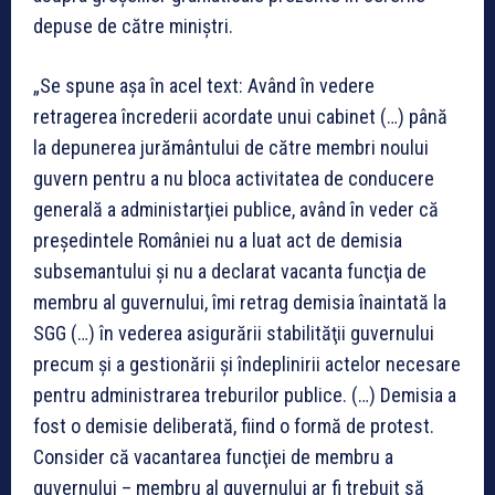
depuse de către miniștri.
„Se spune aşa în acel text: Având în vedere
retragerea încrederii acordate unui cabinet (…) până
la depunerea jurământului de către membri noului
guvern pentru a nu bloca activitatea de conducere
generală a administarţiei publice, având în veder că
preşedintele României nu a luat act de demisia
subsemantului şi nu a declarat vacanta funcţia de
membru al guvernului, îmi retrag demisia înaintată la
SGG (…) în vederea asigurării stabilităţii guvernului
precum şi a gestionării şi îndeplinirii actelor necesare
pentru administrarea treburilor publice. (…) Demisia a
fost o demisie deliberată, fiind o formă de protest.
Consider că vacantarea funcţiei de membru a
guvernului – membru al guvernului ar fi trebuit să