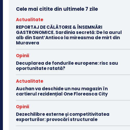
Cele mai citite din ultimele 7 zile
Actualitate
REPORTAJ DE CĂLĂTORIE & ÎNSEMNĂRI
GASTRONOMICE. Sardinia secretă: De la aurul
alb din Sant’Antioco la mireasma de mirt din
Muravera
Opinii
Decuplarea de fondurile europene: risc sau
oportunitate ratată?
Actualitate
Auchan va deschide un nou magazin în
cartierul rezidențial One Floreasca City
Opinii
Dezechilibre externe și competitivitatea
exporturilor: provocări structurale