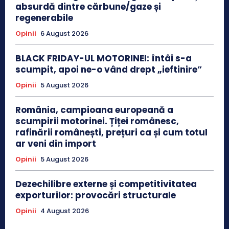
absurdă dintre cărbune/gaze și
regenerabile
Opinii
6 August 2026
BLACK FRIDAY-UL MOTORINEI: întâi s-a
scumpit, apoi ne-o vând drept „ieftinire”
Opinii
5 August 2026
România, campioana europeană a
scumpirii motorinei. Țiței românesc,
rafinării românești, prețuri ca și cum totul
ar veni din import
Opinii
5 August 2026
Dezechilibre externe și competitivitatea
exporturilor: provocări structurale
Opinii
4 August 2026