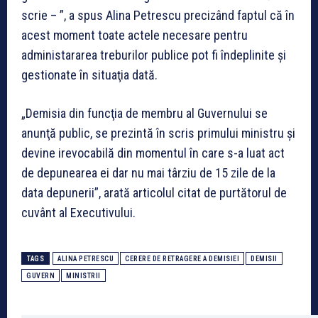
scrie – ”, a spus Alina Petrescu precizând faptul că în
acest moment toate actele necesare pentru
administararea treburilor publice pot fi îndeplinite şi
gestionate în situaţia dată.
„Demisia din funcţia de membru al Guvernului se
anunţă public, se prezintă în scris primului ministru şi
devine irevocabilă din momentul în care s-a luat act
de depunearea ei dar nu mai târziu de 15 zile de la
data depunerii”, arată articolul citat de purtătorul de
cuvânt al Executivului.
TAGS
ALINA PETRESCU
CERERE DE RETRAGERE A DEMISIEI
DEMISII
GUVERN
MINISTRII