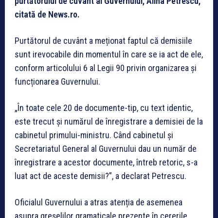
purtătorului de cuvânt al Guvernului, Alina Petrescu,
citată de News.ro.
Purtătorul de cuvânt a meționat faptul că demisiile
sunt irevocabile din momentul în care se ia act de ele,
conform articolului 6 al Legii 90 privin organizarea și
funcționarea Guvernului.
„În toate cele 20 de documente-tip, cu text identic,
este trecut şi numărul de înregistrare a demisiei de la
cabinetul primului-ministru. Când cabinetul şi
Secretariatul General al Guvernului dau un număr de
înregistrare a acestor documente, întreb retoric, s-a
luat act de aceste demisii?”, a declarat Petrescu.
Oficialul Guvernului a atras atenția de asemenea
asupra greșelilor gramaticale prezente în cererile