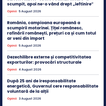
scumpit, apoi ne-o vând drept „ieftinire”
Opinii
5 August 2026
România, campioana europeană a
scumpirii motorinei. Țiței românesc,
rafinării românești, prețuri ca și cum totul
ar veni din import
Opinii
5 August 2026
Dezechilibre externe și competitivitatea
exporturilor: provocări structurale
Opinii
4 August 2026
După 25 ani de iresponsabilitate
energetică, Guvernul cere responsabilitate
voluntară de la alții
Opinii
3 August 2026