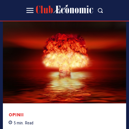
OPINII
5
min.
Read