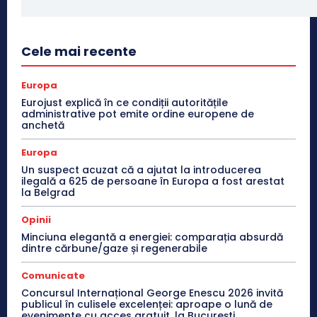
Cele mai recente
Europa
Eurojust explică în ce condiții autoritățile
administrative pot emite ordine europene de
anchetă
Europa
Un suspect acuzat că a ajutat la introducerea
ilegală a 625 de persoane în Europa a fost arestat
la Belgrad
Opinii
Minciuna elegantă a energiei: comparația absurdă
dintre cărbune/gaze și regenerabile
Comunicate
Concursul Internațional George Enescu 2026 invită
publicul în culisele excelenței: aproape o lună de
evenimente cu acces gratuit, la București