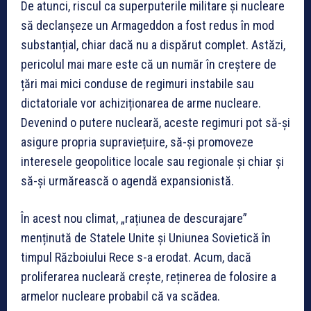
De atunci, riscul ca superputerile militare și nucleare
să declanșeze un Armageddon a fost redus în mod
substanțial, chiar dacă nu a dispărut complet. Astăzi,
pericolul mai mare este că un număr în creștere de
țări mai mici conduse de regimuri instabile sau
dictatoriale vor achiziționarea de arme nucleare.
Devenind o putere nucleară, aceste regimuri pot să-și
asigure propria supraviețuire, să-și promoveze
interesele geopolitice locale sau regionale și chiar și
să-și urmărească o agendă expansionistă.
În acest nou climat, „rațiunea de descurajare”
menținută de Statele Unite și Uniunea Sovietică în
timpul Războiului Rece s-a erodat. Acum, dacă
proliferarea nucleară crește, reținerea de folosire a
armelor nucleare probabil că va scădea.