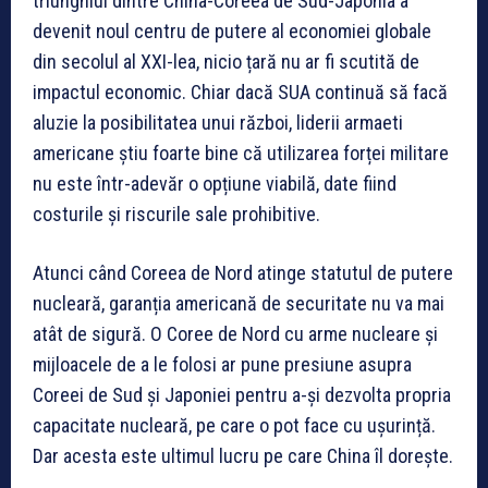
triunghiul dintre China-Coreea de Sud-Japonia a
devenit noul centru de putere al economiei globale
din secolul al XXI-lea, nicio țară nu ar fi scutită de
impactul economic. Chiar dacă SUA continuă să facă
aluzie la posibilitatea unui război, liderii armaeti
americane știu foarte bine că utilizarea forței militare
nu este într-adevăr o opțiune viabilă, date fiind
costurile și riscurile sale prohibitive.
Atunci când Coreea de Nord atinge statutul de putere
nucleară, garanția americană de securitate nu va mai
atât de sigură. O Coree de Nord cu arme nucleare și
mijloacele de a le folosi ar pune presiune asupra
Coreei de Sud și Japoniei pentru a-și dezvolta propria
capacitate nucleară, pe care o pot face cu ușurință.
Dar acesta este ultimul lucru pe care China îl dorește.