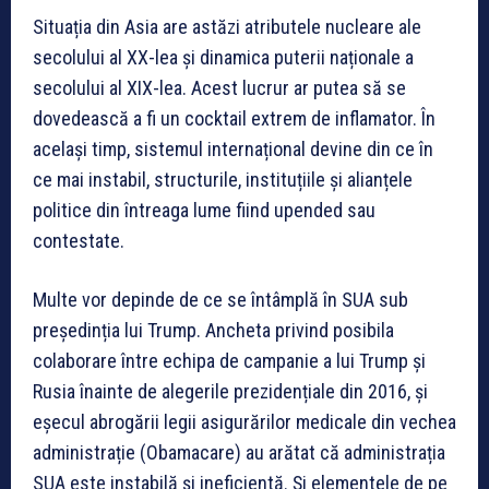
Situația din Asia are astăzi atributele nucleare ale
secolului al XX-lea și dinamica puterii naționale a
secolului al XIX-lea. Acest lucrur ar putea să se
dovedească a fi un cocktail extrem de inflamator. În
același timp, sistemul internațional devine din ce în
ce mai instabil, structurile, instituțiile și alianțele
politice din întreaga lume fiind upended sau
contestate.
Multe vor depinde de ce se întâmplă în SUA sub
președinția lui Trump. Ancheta privind posibila
colaborare între echipa de campanie a lui Trump și
Rusia înainte de alegerile prezidențiale din 2016, și
eșecul abrogării legii asigurărilor medicale din vechea
administrație (Obamacare) au arătat că administrația
SUA este instabilă și ineficientă. Și elementele de pe