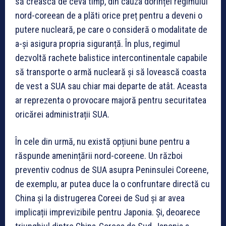
să crească de ceva timp, din cauza dorinței regimului
nord-coreean de a plăti orice preț pentru a deveni o
putere nucleară, pe care o consideră o modalitate de
a-și asigura propria siguranță. În plus, regimul
dezvoltă rachete balistice intercontinentale capabile
să transporte o armă nucleară și să lovească coasta
de vest a SUA sau chiar mai departe de atât. Aceasta
ar reprezenta o provocare majoră pentru securitatea
oricărei administrații SUA.
În cele din urmă, nu există opțiuni bune pentru a
răspunde amenințării nord-coreene. Un război
preventiv codnus de SUA asupra Peninsulei Coreene,
de exemplu, ar putea duce la o confruntare directă cu
China și la distrugerea Coreei de Sud și ar avea
implicații imprevizibile pentru Japonia. Și, deoarece