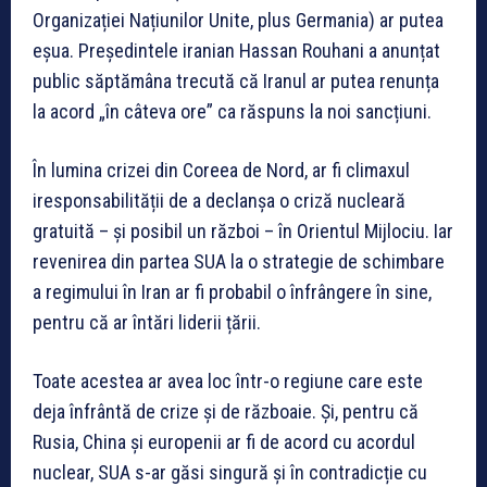
Organizației Națiunilor Unite, plus Germania) ar putea
eșua. Președintele iranian Hassan Rouhani a anunțat
public săptămâna trecută că Iranul ar putea renunța
la acord „în câteva ore” ca răspuns la noi sancțiuni.
În lumina crizei din Coreea de Nord, ar fi climaxul
iresponsabilității de a declanșa o criză nucleară
gratuită – și posibil un război – în Orientul Mijlociu. Iar
revenirea din partea SUA la o strategie de schimbare
a regimului în Iran ar fi probabil o înfrângere în sine,
pentru că ar întări liderii țării.
Toate acestea ar avea loc într-o regiune care este
deja înfrântă de crize și de războaie. Și, pentru că
Rusia, China și europenii ar fi de acord cu acordul
nuclear, SUA s-ar găsi singură și în contradicție cu