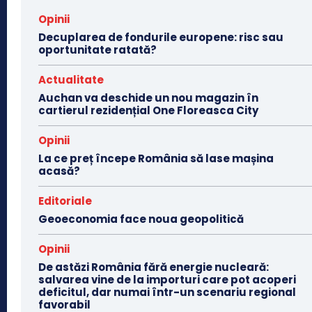
Opinii
Decuplarea de fondurile europene: risc sau
oportunitate ratată?
Actualitate
Auchan va deschide un nou magazin în
cartierul rezidențial One Floreasca City
Opinii
La ce preț începe România să lase mașina
acasă?
Editoriale
Geoeconomia face noua geopolitică
Opinii
De astăzi România fără energie nucleară:
salvarea vine de la importuri care pot acoperi
deficitul, dar numai într-un scenariu regional
favorabil