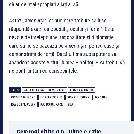
chiar cei mai apropiați aliați ai săi.
Astăzi, amenințărilor nucleare trebuie să li se
răspundă exact cu opusul „focului și furiei”. Este
nevoie de înțelepciune, raționalitate și diplomație,
care să nu se bazează pe amenințări periculoase și
demonstrații de forță. Dacă ultima superputere va
abandona aceste virtuți, lumea – noi toți – va trebui să
ne confruntăm cu consecințele.
TAGS
AL TREILEA RAZBOI MONDIAL
BOMBA ATOMICA
COREEA DE NORD
COREEA DE SUD
DONALD TRUMP
JAPONIA
RAZBOI NUCLEAR
RAZBOIUL RACE
SUA
Cele mai citite din ultimele 7 zile