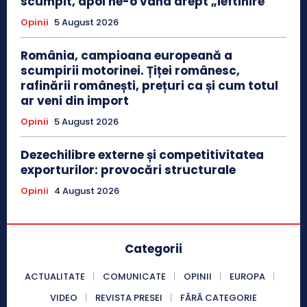
scumpit, apoi ne-o vând drept „ieftinire”
Opinii
5 August 2026
România, campioana europeană a
scumpirii motorinei. Țiței românesc,
rafinării românești, prețuri ca și cum totul
ar veni din import
Opinii
5 August 2026
Dezechilibre externe și competitivitatea
exporturilor: provocări structurale
Opinii
4 August 2026
Categorii
ACTUALITATE
COMUNICATE
OPINII
EUROPA
VIDEO
REVISTA PRESEI
FĂRĂ CATEGORIE