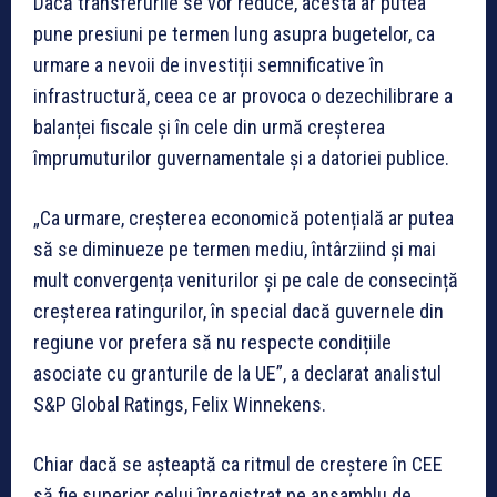
Dacă transferurile se vor reduce, acesta ar putea
pune presiuni pe termen lung asupra bugetelor, ca
urmare a nevoii de investiții semnificative în
infrastructură, ceea ce ar provoca o dezechilibrare a
balanței fiscale și în cele din urmă creșterea
împrumuturilor guvernamentale și a datoriei publice.
„Ca urmare, creșterea economică potențială ar putea
să se diminueze pe termen mediu, întârziind și mai
mult convergența veniturilor și pe cale de consecință
creșterea ratingurilor, în special dacă guvernele din
regiune vor prefera să nu respecte condițiile
asociate cu granturile de la UE”, a declarat analistul
S&P Global Ratings, Felix Winnekens.
Chiar dacă se așteaptă ca ritmul de creștere în CEE
să fie superior celui înregistrat pe ansamblu de