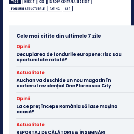
TAGS
BREXIT
CEE
EUROPA CENTRALA SI DE EST
FONDURI STRUCTURALE
RATING
S&P
Cele mai citite din ultimele 7 zile
Opinii
Decuplarea de fondurile europene: risc sau
oportunitate ratată?
Actualitate
Auchan va deschide un nou magazin în
cartierul rezidențial One Floreasca City
Opinii
La ce preț începe România să lase mașina
acasă?
Actualitate
REPORTAJ DE CĂLĂTORIE & ÎNSEMNĂRI