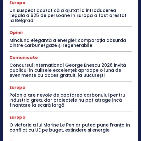
Europa
Un suspect acuzat că a ajutat la introducerea
ilegală a 625 de persoane în Europa a fost arestat
la Belgrad
Opinii
Minciuna elegantă a energiei: comparația absurdă
dintre cărbune/gaze și regenerabile
Comunicate
Concursul Internațional George Enescu 2026 invită
publicul în culisele excelenței: aproape o lună de
evenimente cu acces gratuit, la București
Europa
Polonia are nevoie de captarea carbonului pentru
industria grea, dar proiectele nu pot atrage încă
finanțare la scară largă
Europa
O victorie a lui Marine Le Pen ar putea pune Franța în
conflict cu UE pe buget, extindere și energie