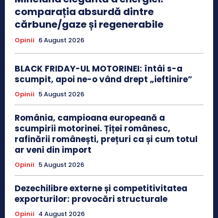
comparația absurdă dintre
cărbune/gaze și regenerabile
Opinii
6 August 2026
BLACK FRIDAY-UL MOTORINEI: întâi s-a
scumpit, apoi ne-o vând drept „ieftinire”
Opinii
5 August 2026
România, campioana europeană a
scumpirii motorinei. Țiței românesc,
rafinării românești, prețuri ca și cum totul
ar veni din import
Opinii
5 August 2026
Dezechilibre externe și competitivitatea
exporturilor: provocări structurale
Opinii
4 August 2026