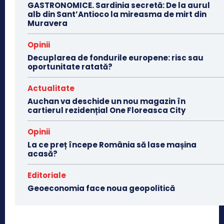
GASTRONOMICE. Sardinia secretă: De la aurul
alb din Sant’Antioco la mireasma de mirt din
Muravera
Opinii
Decuplarea de fondurile europene: risc sau
oportunitate ratată?
Actualitate
Auchan va deschide un nou magazin în
cartierul rezidențial One Floreasca City
Opinii
La ce preț începe România să lase mașina
acasă?
Editoriale
Geoeconomia face noua geopolitică