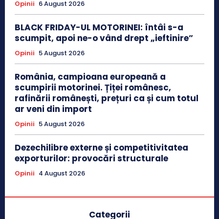
Opinii
6 August 2026
BLACK FRIDAY-UL MOTORINEI: întâi s-a
scumpit, apoi ne-o vând drept „ieftinire”
Opinii
5 August 2026
România, campioana europeană a
scumpirii motorinei. Țiței românesc,
rafinării românești, prețuri ca și cum totul
ar veni din import
Opinii
5 August 2026
Dezechilibre externe și competitivitatea
exporturilor: provocări structurale
Opinii
4 August 2026
Categorii