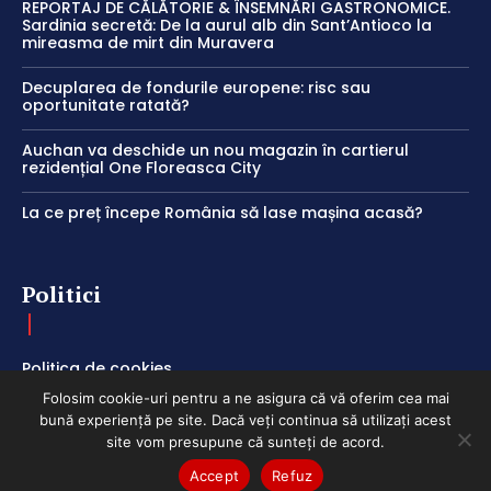
REPORTAJ DE CĂLĂTORIE & ÎNSEMNĂRI GASTRONOMICE.
Sardinia secretă: De la aurul alb din Sant’Antioco la
mireasma de mirt din Muravera
Decuplarea de fondurile europene: risc sau
oportunitate ratată?
Auchan va deschide un nou magazin în cartierul
rezidențial One Floreasca City
La ce preț începe România să lase mașina acasă?
Politici
Politica de cookies
Folosim cookie-uri pentru a ne asigura că vă oferim cea mai
Termeni și Condiții
bună experiență pe site. Dacă veți continua să utilizați acest
Politica de Confidențialitate
site vom presupune că sunteți de acord.
Accept
Refuz