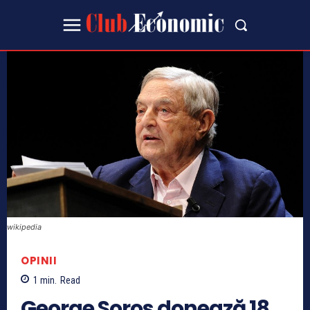
wikipedia
OPINII
1
min.
Read
George Soros donează 18