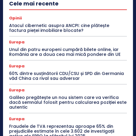
Cele mai recente
Opinii
Atacul cibernetic asupra ANCPI: cine plătește
factura pieței imobiliare blocate?
Europa
Unul din patru europeni cumpără bilete online, iar
România are a doua cea mai mică pondere din UE
Europa
60% dintre susținătorii CDU/CSU și SPD din Germania
văd China ca rival sau adversar
Europa
Galileo pregătește un nou sistem care va verifica
dacă semnalul folosit pentru calcularea poziției este
autentic
Europa
Fraudele de TVA reprezentau aproape 65% din
prejudiciile estimate în cele 3.602 de investigații
active ale EPPO la sfârșitul lui 2025