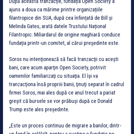
După această tranzacție, fundația Open Society a
ajuns a doua ca mărime printre organizațiile
filantropice din SUA, după cea înființată de Bill și
Melinda Gates, arată datele Trustului Național
Filantropic. Miliardarul de origine maghiară conduce
fundația printr-un comitet, al cărui președinte este.
Soros nu intenţionează să facă tranzacţii cu aceşti
bani, care acum aparţin Open Society, potrivit
oamenilor familiarizaţi cu situaţia. El îşi va
tranzacţiona însă propriii banii, ţinuţi separat în cadrul
firmei Soros, mai ales după ce anul trecut a pariat
greşit că bursele se vor prăbuşi după ce Donald
Trump este ales preşedinte.
„Este un proces continuu de migrare a banilor, dintr-
un fond în celălalt, pentru a susţine o fundaţie pe