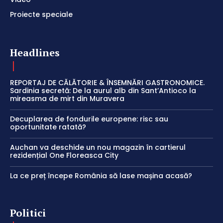
Proiecte speciale
Headlines
REPORTAJ DE CĂLĂTORIE & ÎNSEMNĂRI GASTRONOMICE.
Sardinia secretă: De la aurul alb din Sant’Antioco la
mireasma de mirt din Muravera
Decuplarea de fondurile europene: risc sau
oportunitate ratată?
Auchan va deschide un nou magazin în cartierul
rezidențial One Floreasca City
La ce preț începe România să lase mașina acasă?
Politici