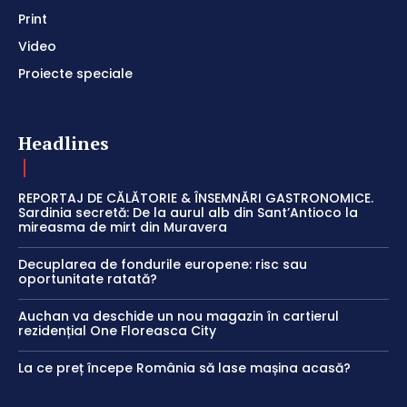
Print
Video
Proiecte speciale
Headlines
REPORTAJ DE CĂLĂTORIE & ÎNSEMNĂRI GASTRONOMICE.
Sardinia secretă: De la aurul alb din Sant’Antioco la
mireasma de mirt din Muravera
Decuplarea de fondurile europene: risc sau
oportunitate ratată?
Auchan va deschide un nou magazin în cartierul
rezidențial One Floreasca City
La ce preț începe România să lase mașina acasă?