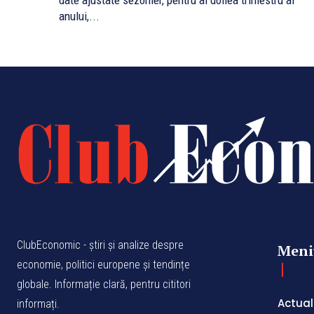
date ajustate sezonier, pentru al doilea trimestru al
anului,...
ClubEconomic - știri și analize despre
Meni
economie, politici europene și tendințe
globale. Informație clară, pentru cititori
Actual
informați.