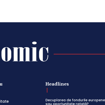
u
Headlines
Decuplarea de fondurile europene:
itate
sau oportunitate ratată?