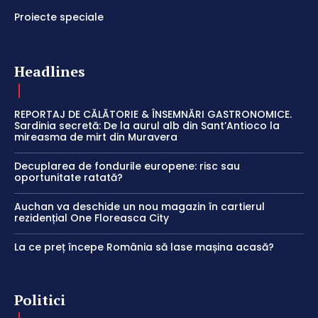
Proiecte speciale
Headlines
REPORTAJ DE CĂLĂTORIE & ÎNSEMNĂRI GASTRONOMICE.
Sardinia secretă: De la aurul alb din Sant’Antioco la
mireasma de mirt din Muravera
Decuplarea de fondurile europene: risc sau
oportunitate ratată?
Auchan va deschide un nou magazin în cartierul
rezidențial One Floreasca City
La ce preț începe România să lase mașina acasă?
Politici