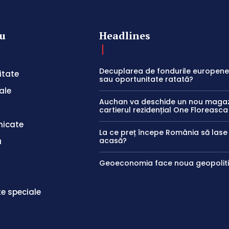
u
Headlines
Decuplarea de fondurile europene:
itate
sau oportunitate ratată?
ale
Auchan va deschide un nou magaz
cartierul rezidențial One Floreasca
icate
La ce preț începe România să las
acasă?
a
Geoeconomia face noua geopolit
te speciale