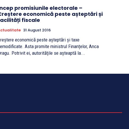
Încep promisiunile electorale –
Creștere economică peste așteptări și
facilități fiscale
ctualitate
31 August 2016
reștere economică peste așteptări și taxe
emodificate. Asta promite ministrul Finanțelor, Anca
ragu. Potrivit ei, autorităţile se aşteaptă la...