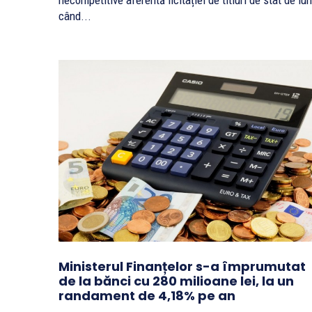
necompetitive aferentă licitației de titluri de stat de lun
când...
Ministerul Finanțelor s-a împrumutat
de la bănci cu 280 milioane lei, la un
randament de 4,18% pe an