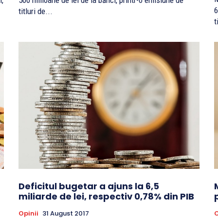
i,
500 milioane de lei de la bănci, printr-o emisiune de
6
titluri de...
t
Deficitul bugetar a ajuns la 6,5
miliarde de lei, respectiv 0,78% din PIB
Opinii
31 August 2017
O