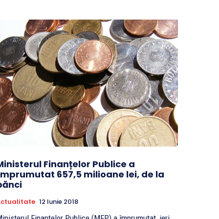
Ministerul Finanțelor Publice a
împrumutat 657,5 milioane lei, de la
bănci
ctualitate
12 Iunie 2018
inisterul Finanțelor Publice (MFP) a împrumutat, ieri,