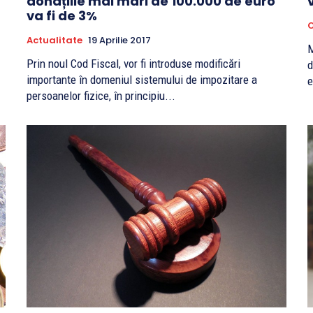
donațiile mai mari de 100.000 de euro
va fi de 3%
O
Actualitate
19 Aprilie 2017
M
Prin noul Cod Fiscal, vor fi introduse modificări
d
importante în domeniul sistemului de impozitare a
e
persoanelor fizice, în principiu...