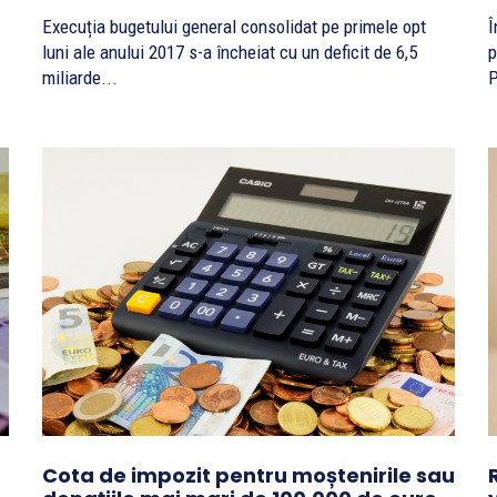
Execuția bugetului general consolidat pe primele opt
Î
luni ale anului 2017 s-a încheiat cu un deficit de 6,5
p
miliarde...
P
Cota de impozit pentru moștenirile sau