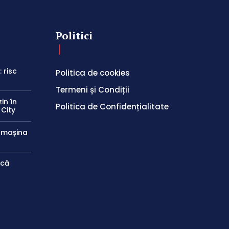
Politici
 risc
Politica de cookies
Termeni și Condiții
in în
Politica de Confidențialitate
 City
e mașina
ică