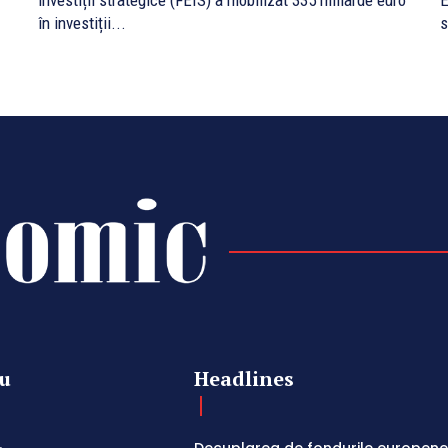
investiții strategice (FEIS) a mobilizat 335 miliarde euro
E
în investiții...
s
u
Headlines