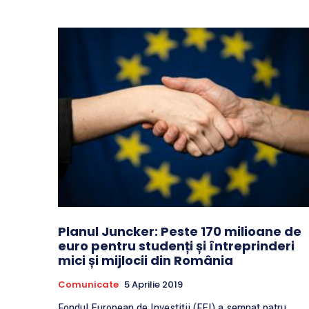
Planul Juncker: Peste 170 milioane de
euro pentru studenți și întreprinderi
mici și mijlocii din România
Comunicate
5 Aprilie 2019
Fondul European de Investiții (FEI) a semnat patru