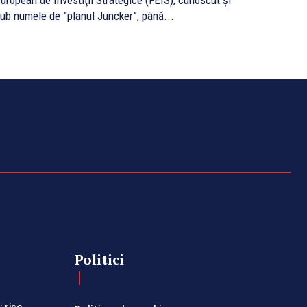
uropean de Investiţii Strategice (FEIS), cunoscut și
ub numele de ”planul Juncker”, până...
Politici