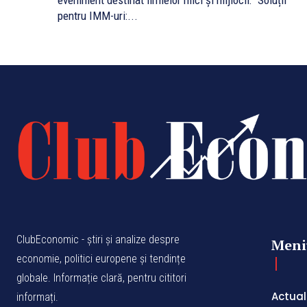
eveniment destinat firmelor mici și mijlocii: "Soluții
pentru IMM-uri:...
ClubEconomic - știri și analize despre
Meni
economie, politici europene și tendințe
globale. Informație clară, pentru cititori
Actual
informați.