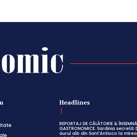
u
Headlines
REPORTAJ DE CĂLĂTORIE & ÎNSEMNĂ
itate
GASTRONOMICE. Sardinia secretă: 
aurul alb din Sant’Antioco la mir
ale