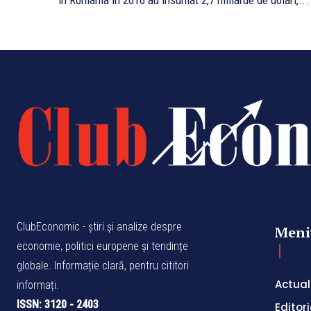
în România în 2016 au însumat 2,7 miliarde de dolari,...
ClubEconomic - știri și analize despre
Meni
economie, politici europene și tendințe
globale. Informație clară, pentru cititori
Actual
informați.
ISSN: 3120 - 2403
Editori