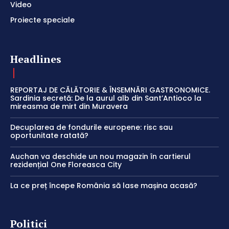
Video
Proiecte speciale
Headlines
REPORTAJ DE CĂLĂTORIE & ÎNSEMNĂRI GASTRONOMICE.
Sardinia secretă: De la aurul alb din Sant’Antioco la
mireasma de mirt din Muravera
Decuplarea de fondurile europene: risc sau
oportunitate ratată?
Auchan va deschide un nou magazin în cartierul
rezidențial One Floreasca City
La ce preț începe România să lase mașina acasă?
Politici