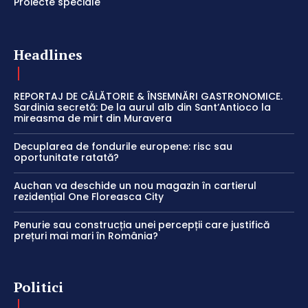
Proiecte speciale
Headlines
REPORTAJ DE CĂLĂTORIE & ÎNSEMNĂRI GASTRONOMICE.
Sardinia secretă: De la aurul alb din Sant’Antioco la
mireasma de mirt din Muravera
Decuplarea de fondurile europene: risc sau
oportunitate ratată?
Auchan va deschide un nou magazin în cartierul
rezidențial One Floreasca City
Penurie sau construcția unei percepții care justifică
prețuri mai mari în România?
Politici