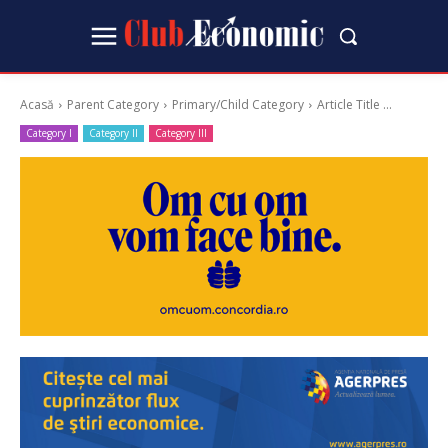
Acasă
Parent Category
Primary/Child Category
Article Title ...
Category I
Category II
Category III