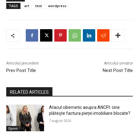
TAGS
art
test
wordpress
Articolul precedent
Articolul următor
Prev Post Title
Next Post Title
RELATED ARTICLES
Atacul cibernetic asupra ANCPI: cine
plătește factura pieței imobiliare blocate?
7 august 2026
Opinii