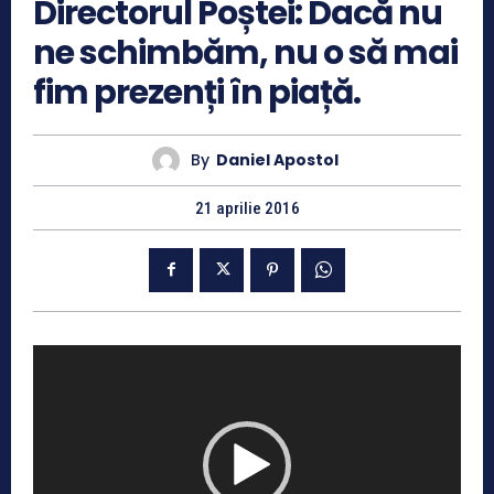
Directorul Poștei: Dacă nu
ne schimbăm, nu o să mai
fim prezenți în piață.
By
Daniel Apostol
21 aprilie 2016
P
l
a
y
e