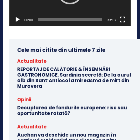
r
v
00:00
33:13
i
d
e
o
Cele mai citite din ultimele 7 zile
Actualitate
REPORTAJ DE CĂLĂTORIE & ÎNSEMNĂRI
GASTRONOMICE. Sardinia secretă: De la aurul
alb din Sant’Antioco la mireasma de mirt din
Muravera
Opinii
Decuplarea de fondurile europene: risc sau
oportunitate ratată?
Actualitate
Auchan va deschide un nou magazin în