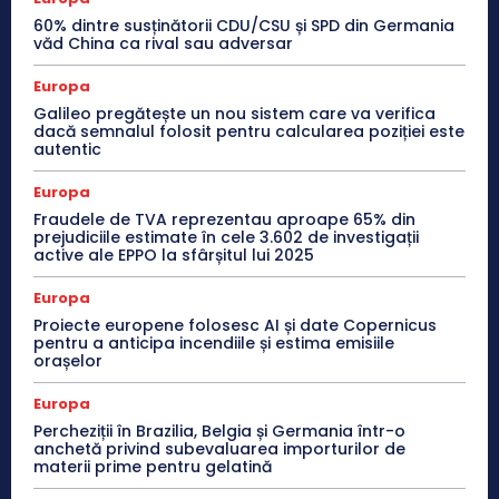
60% dintre susținătorii CDU/CSU și SPD din Germania
văd China ca rival sau adversar
Europa
Galileo pregătește un nou sistem care va verifica
dacă semnalul folosit pentru calcularea poziției este
autentic
Europa
Fraudele de TVA reprezentau aproape 65% din
prejudiciile estimate în cele 3.602 de investigații
active ale EPPO la sfârșitul lui 2025
Europa
Proiecte europene folosesc AI și date Copernicus
pentru a anticipa incendiile și estima emisiile
orașelor
Europa
Percheziții în Brazilia, Belgia și Germania într-o
anchetă privind subevaluarea importurilor de
materii prime pentru gelatină