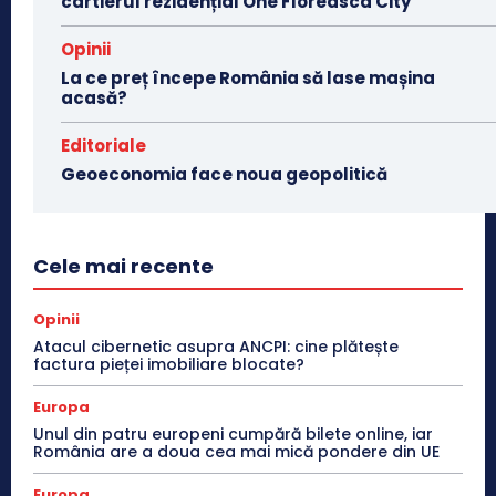
cartierul rezidențial One Floreasca City
Opinii
La ce preț începe România să lase mașina
acasă?
Editoriale
Geoeconomia face noua geopolitică
Cele mai recente
Opinii
Atacul cibernetic asupra ANCPI: cine plătește
factura pieței imobiliare blocate?
Europa
Unul din patru europeni cumpără bilete online, iar
România are a doua cea mai mică pondere din UE
Europa