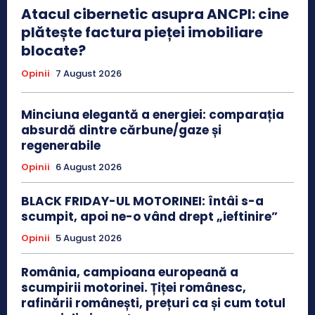
Atacul cibernetic asupra ANCPI: cine
plătește factura pieței imobiliare
blocate?
Opinii
7 August 2026
Minciuna elegantă a energiei: comparația
absurdă dintre cărbune/gaze și
regenerabile
Opinii
6 August 2026
BLACK FRIDAY-UL MOTORINEI: întâi s-a
scumpit, apoi ne-o vând drept „ieftinire”
Opinii
5 August 2026
România, campioana europeană a
scumpirii motorinei. Țiței românesc,
rafinării românești, prețuri ca și cum totul