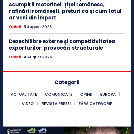
scumpirii motorinei. Țiței românesc,
rafinării românești, prețuri ca și cum totul
ar veni din import
Opinii
5 August 2026
Dezechilibre externe și competitivitatea
exporturilor: provocări structurale
Opinii
4 August 2026
Categorii
ACTUALITATE
COMUNICATE
OPINII
EUROPA
VIDEO
REVISTA PRESEI
FĂRĂ CATEGORIE