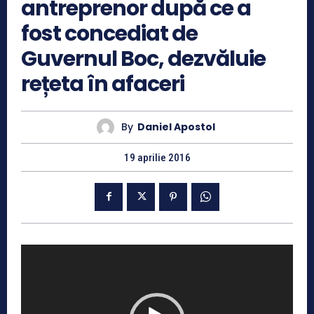
antreprenor după ce a
fost concediat de
Guvernul Boc, dezvăluie
rețeta în afaceri
By
Daniel Apostol
19 aprilie 2016
P
l
a
y