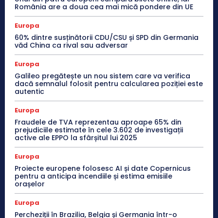
România are a doua cea mai mică pondere din UE
Europa
60% dintre susținătorii CDU/CSU și SPD din Germania
văd China ca rival sau adversar
Europa
Galileo pregătește un nou sistem care va verifica
dacă semnalul folosit pentru calcularea poziției este
autentic
Europa
Fraudele de TVA reprezentau aproape 65% din
prejudiciile estimate în cele 3.602 de investigații
active ale EPPO la sfârșitul lui 2025
Europa
Proiecte europene folosesc AI și date Copernicus
pentru a anticipa incendiile și estima emisiile
orașelor
Europa
Percheziții în Brazilia, Belgia și Germania într-o