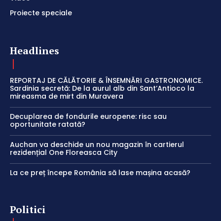
Proiecte speciale
Headlines
REPORTAJ DE CĂLĂTORIE & ÎNSEMNĂRI GASTRONOMICE.
Sardinia secretă: De la aurul alb din Sant’Antioco la
mireasma de mirt din Muravera
Decuplarea de fondurile europene: risc sau
oportunitate ratată?
Auchan va deschide un nou magazin în cartierul
rezidențial One Floreasca City
La ce preț începe România să lase mașina acasă?
Politici