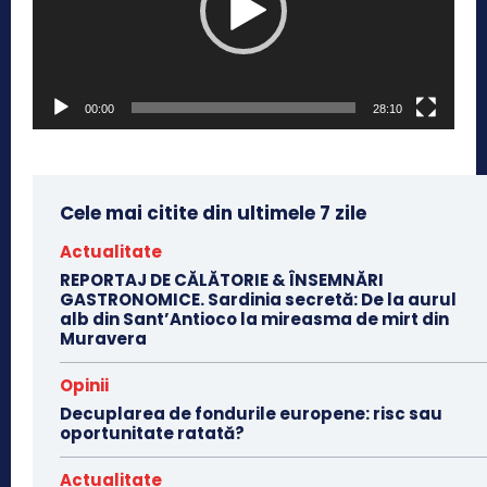
e
r
v
00:00
28:10
i
d
e
o
Cele mai citite din ultimele 7 zile
Actualitate
REPORTAJ DE CĂLĂTORIE & ÎNSEMNĂRI
GASTRONOMICE. Sardinia secretă: De la aurul
alb din Sant’Antioco la mireasma de mirt din
Muravera
Opinii
Decuplarea de fondurile europene: risc sau
oportunitate ratată?
Actualitate