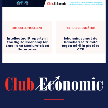
ARTICOLUL PRECEDENT
ARTICOLUL URMĂTOR
Intellectual Property in
Iohannis, somat de
the Digital Economy for
bancheri să trimită
Small and Medium-sized
legea dării în plată la
Enterprise
CCR