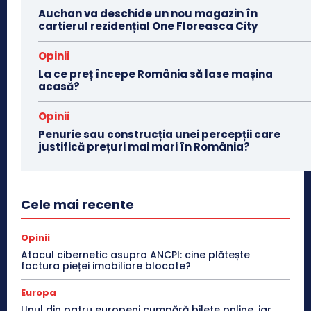
Auchan va deschide un nou magazin în
cartierul rezidențial One Floreasca City
Opinii
La ce preț începe România să lase mașina
acasă?
Opinii
Penurie sau construcția unei percepții care
justifică prețuri mai mari în România?
Cele mai recente
Opinii
Atacul cibernetic asupra ANCPI: cine plătește
factura pieței imobiliare blocate?
Europa
Unul din patru europeni cumpără bilete online, iar