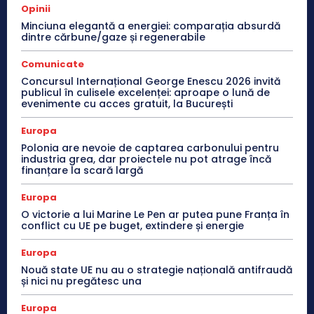
Opinii
Minciuna elegantă a energiei: comparația absurdă
dintre cărbune/gaze și regenerabile
Comunicate
Concursul Internațional George Enescu 2026 invită
publicul în culisele excelenței: aproape o lună de
evenimente cu acces gratuit, la București
Europa
Polonia are nevoie de captarea carbonului pentru
industria grea, dar proiectele nu pot atrage încă
finanțare la scară largă
Europa
O victorie a lui Marine Le Pen ar putea pune Franța în
conflict cu UE pe buget, extindere și energie
Europa
Nouă state UE nu au o strategie națională antifraudă
și nici nu pregătesc una
Europa