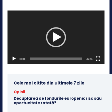
P
l
a
y
e
r
v
00:00
26:34
i
d
e
Cele mai citite din ultimele 7 zile
o
Opinii
Decuplarea de fondurile europene: risc sau
oportunitate ratată?