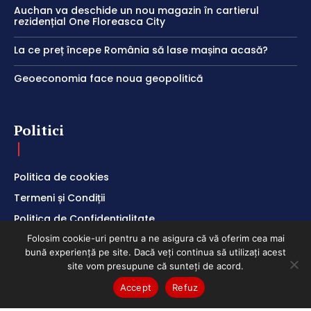
Auchan va deschide un nou magazin în cartierul
rezidențial One Floreasca City
La ce preț începe România să lase mașina acasă?
Geoeconomia face noua geopolitică
Politici
Politica de cookies
Termeni și Condiții
Politica de Confidențialitate
Folosim cookie-uri pentru a ne asigura că vă oferim cea mai
bună experiență pe site. Dacă veți continua să utilizați acest
site vom presupune că sunteți de acord.
Accept
Refuz
ClubEconomic @2026