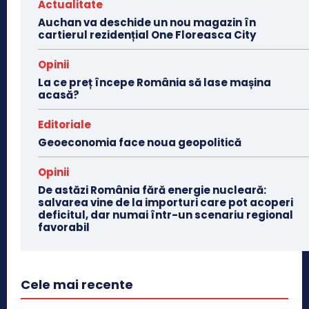
Actualitate
Auchan va deschide un nou magazin în
cartierul rezidențial One Floreasca City
Opinii
La ce preț începe România să lase mașina
acasă?
Editoriale
Geoeconomia face noua geopolitică
Opinii
De astăzi România fără energie nucleară:
salvarea vine de la importuri care pot acoperi
deficitul, dar numai într-un scenariu regional
favorabil
Cele mai recente