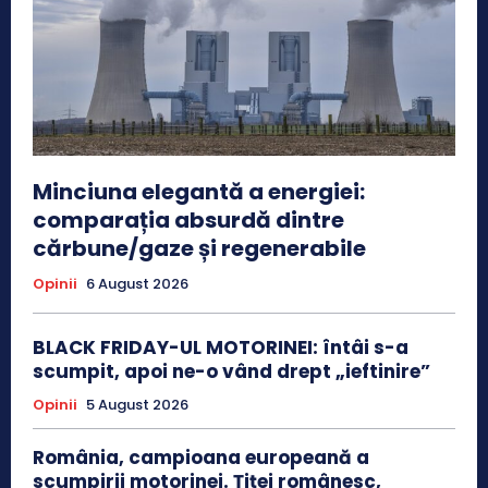
Minciuna elegantă a energiei:
comparația absurdă dintre
cărbune/gaze și regenerabile
Opinii
6 August 2026
BLACK FRIDAY-UL MOTORINEI: întâi s-a
scumpit, apoi ne-o vând drept „ieftinire”
Opinii
5 August 2026
România, campioana europeană a
scumpirii motorinei. Țiței românesc,