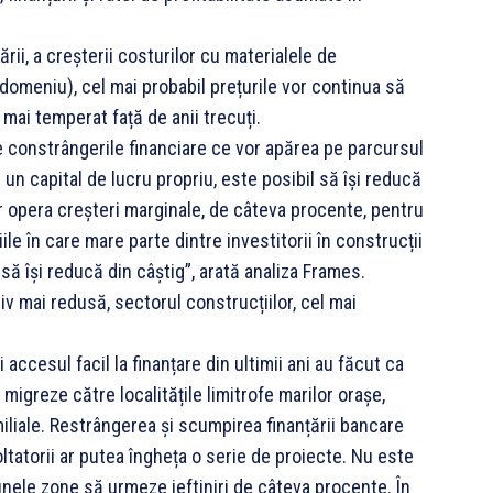
ării, a creșterii costurilor cu materialele de
n domeniu), cel mai probabil prețurile vor continua să
mai temperat față de anii trecuți.
ate constrângerile financiare ce vor apărea pe parcursul
e un capital de lucru propriu, este posibil să își reducă
vor opera creșteri marginale, de câteva procente, pentru
ile în care mare parte dintre investitorii în construcții
 să își reducă din câștig”, arată analiza Frames.
iv mai redusă, sectorul construcțiilor, cel mai
i accesul facil la finanțare din ultimii ani au făcut ca
 migreze către localitățile limitrofe marilor orașe,
miliale. Restrângerea și scumpirea finanțării bancare
tatorii ar putea îngheța o serie de proiecte. Nu este
 unele zone să urmeze ieftiniri de câteva procente. În