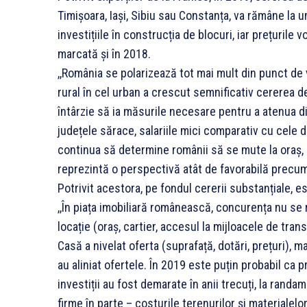
Timișoara, Iași, Sibiu sau Constanța, va rămâne la un
investițiile în construcția de blocuri, iar prețuril
marcată și în 2018.
,,România se polarizează tot mai mult din punct de
rural în cel urban a crescut semnificativ cererea de s
întârzie să ia măsurile necesare pentru a atenua dis
județele sărace, salariile mici comparativ cu cele d
continua să determine românii să se mute la oraș, 
reprezintă o perspectivă atât de favorabilă precum în 
Potrivit acestora, pe fondul cererii substanțiale, e
,,În piața imobiliară românească, concurența nu se r
locație (oraș, cartier, accesul la mijloacele de tr
Casă a nivelat oferta (suprafață, dotări, prețuri), ma
au aliniat ofertele. În 2019 este puțin probabil ca 
investiții au fost demarate în anii trecuți, la randa
firme în parte – costurile terenurilor și materialelor,