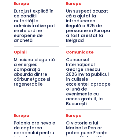
Europa
Europa
Eurojust explică în
Un suspect acuzat
ce condiții
că a ajutat la
autoritățile
introducerea
administrative pot
ilegală a 625 de
emite ordine
persoane în Europa
europene de
a fost arestat la
anchetă
Belgrad
Opinii
Comunicate
Minciuna elegantă
Concursul
a energiei:
Internațional
comparația
George Enescu
absurdă dintre
2026 invită publicul
cărbune/gaze și
în culisele
regenerabile
excelenței: aproape
o lună de
evenimente cu
acces gratuit, la
București
Europa
Europa
Polonia are nevoie
O victorie a lui
de captarea
Marine Le Pen ar
carbonului pentru
putea pune Franța