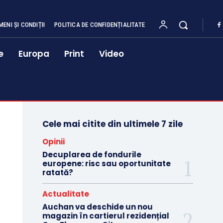
MENI ȘI CONDIȚII
POLITICA DE CONFIDENȚIALITATE
e
Europa
Print
Video
Cele mai citite din ultimele 7 zile
Opinii
Decuplarea de fondurile
europene: risc sau oportunitate
ratată?
Actualitate
Auchan va deschide un nou
magazin în cartierul rezidențial