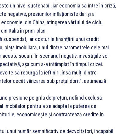
ste un nivel sustenabil, iar economia să intre în criză,
e negative, presiunilor inflaționiste dar și a
 economiei din China, atingerea vârfului de ciclu
in Italia în prim-plan.
i suspendat, iar costurile finanțării unui credit
u, piața imobiliară, unul dintre barometrele cele mai
 aceste șocuri. În scenariul negativ, investițiile vor
xpectativă, așa cum s-a întâmplat în timpul crizei.
voite să recurgă la ieftiniri, însă mulți dintre
entelor decât vânzarea sub prețul dorit”, estimează
une presiune pe grila de prețuri, nefiind exclusă
al imobilelor pentru a se adapta la puterea de
iturile, economisește și contractează credite în
tul unui număr semnificativ de dezvoltatori, incapabili