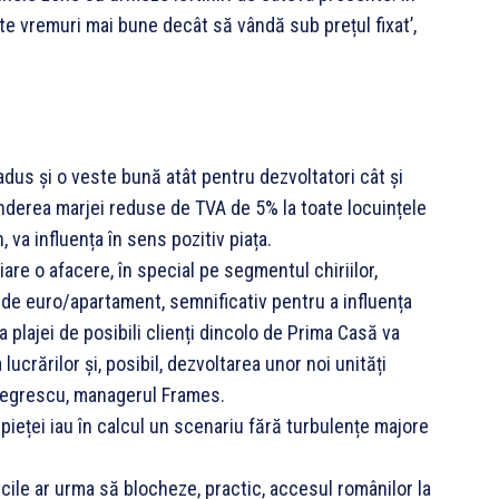
pte vremuri mai bune decât să vândă sub prețul fixat’,
 adus și o veste bună atât pentru dezvoltatori cât și
xtinderea marjei reduse de TVA de 5% la toate locuințele
a influența în sens pozitiv piața.
liare o afacere, în special pe segmentul chiriilor,
de euro/apartament, semnificativ pentru a influența
a plajei de posibili clienți dincolo de Prima Casă va
crărilor și, posibil, dezvoltarea unor noi unități
 Negrescu, managerul Frames.
a pieței iau în calcul un scenariu fără turbulențe majore
ncile ar urma să blocheze, practic, accesul românilor la