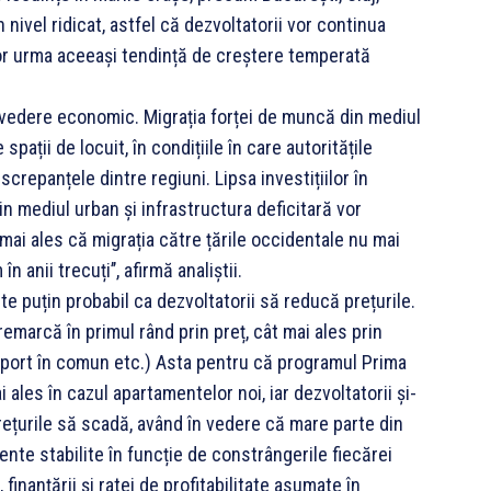
 nivel ridicat, astfel că dezvoltatorii vor continua
e vor urma aceeași tendință de creștere temperată
 vedere economic. Migrația forței de muncă din mediul
pații de locuit, în condițiile în care autoritățile
crepanțele dintre regiuni. Lipsa investițiilor în
in mediul urban și infrastructura deficitară vor
mai ales că migrația către țările occidentale nu mai
anii trecuți’’, afirmă analiștii.
ste puțin probabil ca dezvoltatorii să reducă prețurile.
emarcă în primul rând prin preț, cât mai ales prin
ansport în comun etc.) Asta pentru că programul Prima
i ales în cazul apartamentelor noi, iar dezvoltatorii și-
prețurile să scadă, având în vedere că mare parte din
mente stabilite în funcție de constrângerile fiecărei
 finanțării și ratei de profitabilitate asumate în