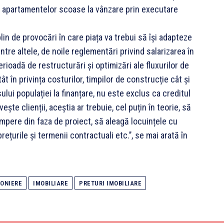
ul apartamentelor scoase la vânzare prin executare
plin de provocări în care piața va trebui să își adapteze
ntre altele, de noile reglementări privind salarizarea în
erioadă de restructurări și optimizări ale fluxurilor de
ât în privința costurilor, timpilor de construcție cât și
esului populației la finanțare, nu este exclus ca creditul
ește clienții, aceștia ar trebuie, cel puțin în teorie, să
cumpere din faza de proiect, să aleagă locuințele cu
ețurile și termenii contractuali etc.’’, se mai arată în
ONIERE
IMOBILIARE
PRETURI IMOBILIARE