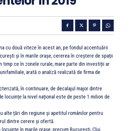
ntelor în 2019
ona cu două viteze în acest an, pe fondul accentuării
curești și în marile orașe, cererea în creștere de spații
 timp ce în zonele rurale, mare parte din investiții ar
unifamiliale, arată o analiză realizată de firma de
terizată, în continuare, de decalajul major dintre
 de locuințe la nivel național este de peste 1 milion de
cu alte țări din regiune și apetitul românilor pentru
ul dintre cerere și ofertă.
e locuințe în marile orașe, precum București, Cluj,