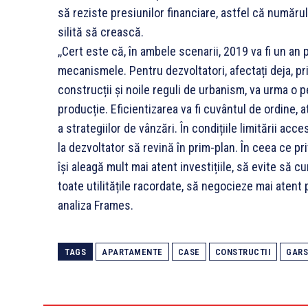
să reziste presiunilor financiare, astfel că număr
silită să crească.
,,Cert este că, în ambele scenarii, 2019 va fi un an 
mecanismele. Pentru dezvoltatori, afectați deja, pri
construcții și noile reguli de urbanism, va urma o p
producție. Eficientizarea va fi cuvântul de ordine, at
a strategiilor de vânzări. În condițiile limitării acc
la dezvoltator să revină în prim-plan. În ceea ce priv
își aleagă mult mai atent investițiile, să evite să 
toate utilitățile racordate, să negocieze mai atent pr
analiza Frames.
TAGS
APARTAMENTE
CASE
CONSTRUCTII
GARS