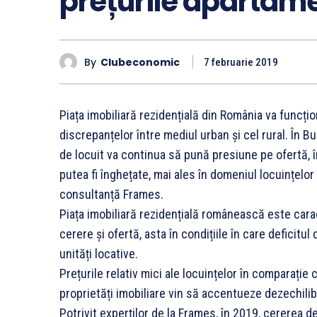
prețurile apartame
By
Clubeconomic
7 februarie 2019
Piața imobiliară rezidențială din România va funcți
discrepanțelor între mediul urban și cel rural. În Bu
de locuit va continua să pună presiune pe ofertă, în
putea fi înghețate, mai ales în domeniul locuințelor 
consultanță Frames.
Piața imobiliară rezidențială românească este carac
cerere și ofertă, asta în condițiile în care deficitul
unități locative.
Prețurile relativ mici ale locuințelor în comparație 
proprietăți imobiliare vin să accentueze dezechilibr
Potrivit experților de la Frames, în 2019, cererea d