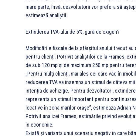
mare parte, însă, dezvoltatorii vor prefera să aște
estimează analiștii.
Extinderea TVA-ului de 5%, gură de oxigen?
Modificările fiscale de la sfârșitul anului trecut au
pentru clienți. Potrivit analiștilor de la Frames, e
de sub 120 mp și de maximum 250 mp pentru teren, v
,,Pentru mulți clienți, mai ales cei care văd în imobi
reducerea TVA va însemna un stimul de câteva mii 
intenția de achiziție. Pentru dezvoltatori, extindere
reprezenta un stimul important pentru continuarea lu
locative în zona marilor orașe”, estimează Adrian
Potrivit analizei Frames, estimările privind evoluți
în economie.
Există și varianta unui scenariu negativ în care bă