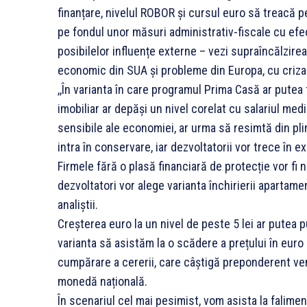
finanțare, nivelul ROBOR și cursul euro să treacă pe
pe fondul unor măsuri administrativ-fiscale cu efect
posibilelor influențe externe – vezi supraîncălzirea
economic din SUA și probleme din Europa, cu criza d
,,În varianta în care programul Prima Casă ar putea f
imobiliar ar depăși un nivel corelat cu salariul medi
sensibile ale economiei, ar urma să resimtă din plin
intra în conservare, iar dezvoltatorii vor trece în e
Firmele fără o plasă financiară de protecție vor fi ne
dezvoltatori vor alege varianta închirierii apartam
analiștii.
Creșterea euro la un nivel de peste 5 lei ar putea p
varianta să asistăm la o scădere a prețului în euro 
cumpărare a cererii, care câștigă preponderent ven
monedă națională.
În scenariul cel mai pesimist, vom asista la falimen