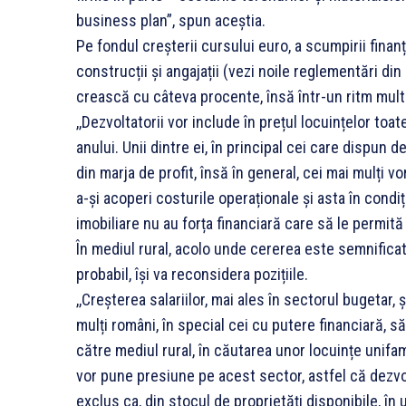
business plan”, spun aceștia.
Pe fondul creșterii cursului euro, a scumpirii finanț
construcții și angajații (vezi noile reglementări di
crească cu câteva procente, însă într-un ritm mult 
,,Dezvoltatorii vor include în prețul locuințelor to
anului. Unii dintre ei, în principal cei care dispun d
din marja de profit, însă în general, cei mai mulți 
a-și acoperi costurile operaționale și asta în condiți
imobiliare nu au forța financiară care să le permită
În mediul rural, acolo unde cererea este semnificat
probabil, își va reconsidera pozițiile.
,,Creșterea salariilor, mai ales în sectorul bugetar, ș
mulți români, în special cei cu putere financiară, să
către mediul rural, în căutarea unor locuințe unifa
vor pune presiune pe acest sector, astfel că dezvol
exclus ca, din stocul de proprietăți disponibile, în