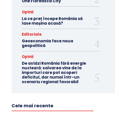
One Floreasca City
Opinii
La ce preț începe România să
lase mașina acasă?
Editoriale
Geoeconomia face noua
geopolitică
Opinii
De astăzi România fără energie
nucleară: salvarea vine de la
importuri care pot acoperi
deficitul, dar numai într-un
scenariu regional favorabil
Cele mai recente