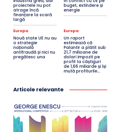
industria grea, dar
în conflict cu UE pe
proiectele nu pot
buget, extindere și
atrage încă
energie
finanțare la scară
largă
Europa
Europa
Nouă state UE nu au
Un raport
o strategie
estimează că
națională
Palantir a plătit sub
antifraudă și nici nu
21,7 milioane de
pregătesc una
dolari impozit pe
profit la câștiguri
de 1,66 miliarde și își
mută profiturile...
Articole relevante