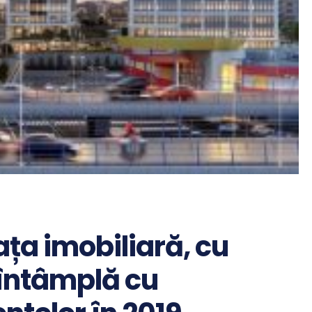
ața imobiliară, cu
 întâmplă cu