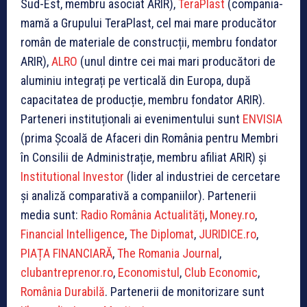
Sud-Est, membru asociat ARIR),
TeraPlast
(compania-
mamă a Grupului TeraPlast, cel mai mare producător
român de materiale de construcții, membru fondator
ARIR),
ALRO
(unul dintre cei mai mari producători de
aluminiu integrați pe verticală din Europa, după
capacitatea de producție, membru fondator ARIR).
Parteneri instituționali ai evenimentului sunt
ENVISIA
(prima Școală de Afaceri din România pentru Membri
în Consilii de Administrație, membru afiliat ARIR) și
Institutional Investor
(lider al industriei de cercetare
și analiză comparativă a companiilor). Partenerii
media sunt:
Radio România Actualități
,
Money.ro
,
Financial Intelligence
,
The Diplomat
,
JURIDICE.ro
,
PIAȚA FINANCIARĂ
,
The Romania Journal
,
clubantreprenor.ro
,
Economistul
,
Club Economic
,
România Durabilă
. Partenerii de monitorizare sunt