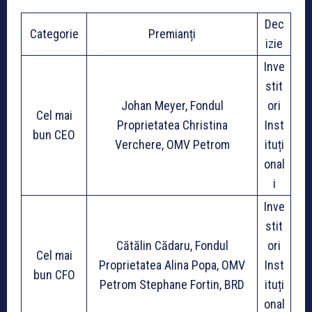
Dec
Categorie
Premianți
izie
Inve
stit
Johan Meyer, Fondul
ori
Cel mai
Proprietatea Christina
Inst
bun CEO
Verchere, OMV Petrom
ituți
onal
i
Inve
stit
Cătălin Cădaru, Fondul
ori
Cel mai
Proprietatea Alina Popa, OMV
Inst
bun CFO
Petrom Stephane Fortin, BRD
ituți
onal