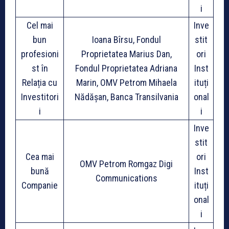
i
Cel mai
Inve
bun
Ioana Bîrsu, Fondul
stit
profesioni
Proprietatea Marius Dan,
ori
st în
Fondul Proprietatea Adriana
Inst
Relația cu
Marin, OMV Petrom Mihaela
ituți
Investitori
Nădășan, Banca Transilvania
onal
i
i
Inve
stit
Cea mai
ori
OMV Petrom Romgaz Digi
bună
Inst
Communications
Companie
ituți
onal
i