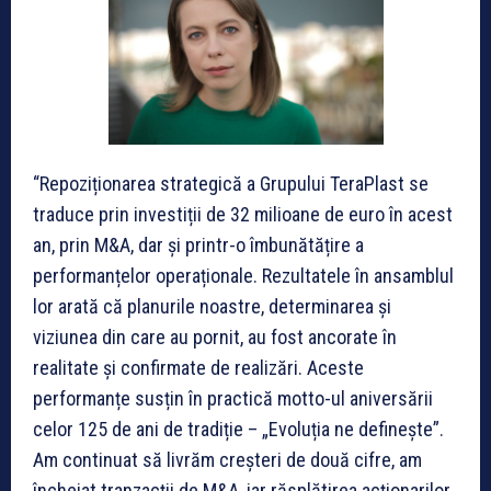
“Repoziționarea strategică a Grupului TeraPlast se
traduce prin investiții de 32 milioane de euro în acest
an, prin M&A, dar și printr-o îmbunătățire a
performanțelor operaționale. Rezultatele în ansamblul
lor arată că planurile noastre, determinarea și
viziunea din care au pornit, au fost ancorate în
realitate și confirmate de realizări. Aceste
performanțe susțin în practică motto-ul aniversării
celor 125 de ani de tradiție – „Evoluția ne definește”.
Am continuat să livrăm creșteri de două cifre, am
încheiat tranzacții de M&A, iar răsplătirea acționarilor