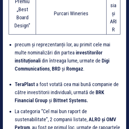
Premiu
sia
„Best
Purcari Wineries
și
Board
ARI
Design”
R
precum și reprezentanții lor, au primit cele mai
multe nominalizări din partea
investitorilor
instituționali
din întreaga lume, urmate de
Digi
Communications
,
BRD
și
Romgaz
.
TeraPlast
a fost votată cea mai bună companie de
către investitorii individuali, urmată de
BRK
Financial Group
și
Bittnet Systems.
La categoria “Cel mai bun raport de
sustenabilitate”, 2 companii listate,
ALRO și OMV
Petrom
, au fost pe primul loc, urmate de rapoartele