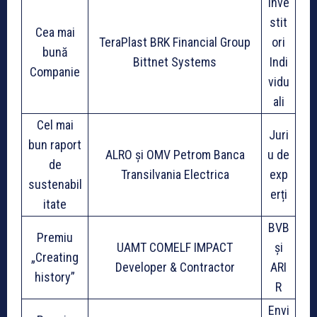
Inve
stit
Cea mai
TeraPlast BRK Financial Group
ori
bună
Bittnet Systems
Indi
Companie
vidu
ali
Cel mai
Juri
bun raport
ALRO și OMV Petrom Banca
u de
de
Transilvania Electrica
exp
sustenabil
erți
itate
BVB
Premiu
UAMT COMELF IMPACT
și
„Creating
Developer & Contractor
ARI
history”
R
Envi