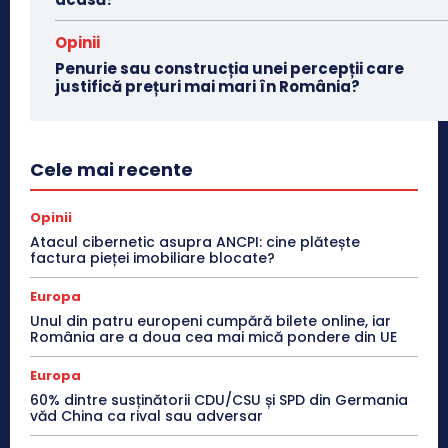
Opinii
Penurie sau construcția unei percepții care
justifică prețuri mai mari în România?
Cele mai recente
Opinii
Atacul cibernetic asupra ANCPI: cine plătește
factura pieței imobiliare blocate?
Europa
Unul din patru europeni cumpără bilete online, iar
România are a doua cea mai mică pondere din UE
Europa
60% dintre susținătorii CDU/CSU și SPD din Germania
văd China ca rival sau adversar