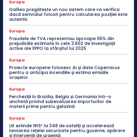
Europa
Galileo pregătește un nou sistem care va verifica
dacă semnalul folosit pentru calcularea poziției este
autentic
Europa
Fraudele de TVA reprezentau aproape 65% din
prejudiciile estimate în cele 3.602 de investigații
active ale EPPO la sfârșitul lui 2025
Europa
Proiecte europene folosesc AI și date Copernicus
pentru a anticipa incendiile și estima emisiile
orașelor
Europa
Percheziții în Brazilia, Belgia și Germania într-o
anchetă privind subevaluarea importurilor de
materii prime pentru gelatină
Europa
UE extinde IRIS² la 348 de sateliți și accelerează
lansarea rețelei securizate pentru guverne, apărare
și intervenții de urgență