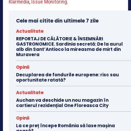
Klarmedia
,
Issue Monitoring
.
Cele mai citite din ultimele 7 zile
Actualitate
REPORTAJ DE CĂLĂTORIE & ÎNSEMNĂRI
GASTRONOMICE. Sardinia secretă: De la aurul
alb din Sant’Antioco la mireasma de mirt din
Muravera
Opinii
Decuplarea de fondurile europene: risc sau
oportunitate ratată?
Actualitate
Auchan va deschide un nou magazin în
cartierul rezidențial One Floreasca City
Opinii
La ce preț începe România să lase mașina
acasă?