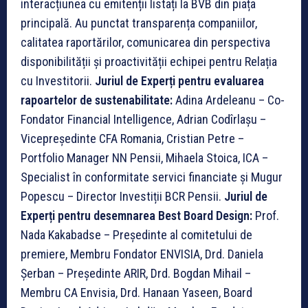
interacțiunea cu emitenții listați la BVB din piața
principală. Au punctat transparența companiilor,
calitatea raportărilor, comunicarea din perspectiva
disponibilității și proactivității echipei pentru Relația
cu Investitorii.
Juriul de Experți pentru evaluarea
rapoartelor de sustenabilitate:
Adina Ardeleanu – Co-
Fondator Financial Intelligence, Adrian Codîrlașu –
Vicepreședinte CFA Romania, Cristian Petre –
Portfolio Manager NN Pensii, Mihaela Stoica, ICA –
Specialist în conformitate servici financiate și Mugur
Popescu – Director Investiții BCR Pensii.
Juriul de
Experți pentru desemnarea Best Board Design:
Prof.
Nada Kakabadse – Președinte al comitetului de
premiere, Membru Fondator ENVISIA, Drd. Daniela
Șerban – Președinte ARIR, Drd. Bogdan Mihail –
Membru CA Envisia, Drd. Hanaan Yaseen, Board