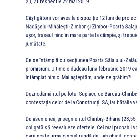
20, 21 respectiv 22 mai 2019.
Câștigătorii vor avea la dispoziție 12 luni de proie
Nădășelu-Mihăiești-Zimbor și Zimbor-Poarta Sălaj
ușor, traseul fiind în mare parte la câmpie, și trebui
jumătate.
Ce se întâmplă cu secțiunea Poarta Sălajului-Zal
promisiuni. Ultimele dădeau luna februarie 2019 ca t
întâmplat nimic. Mai așteptăm, unde ne grăbim?!
Deznodământul pe lotul Suplacu de Barcău-Chirib
contestația celor de la Construcții SA, iar bătălia va
De asemenea, și segmentul Chiribiș-Biharia (28,55 
obligată să reevalueze ofertele. Cel mai probabil 
care poate urma o nouă rundă de… ați ghicit, contes