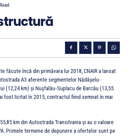
Read
astructură
e făcute încă din primăvara lui 2018, CNAIR a lansat
e Autostrada A3 aferente segmentelor Nădășelu-
lui (12,24 km) și Nușfalău-Suplacu de Barcău (13,55
 fost licitat în 2015, contractul fiind semnat în mai
55,85 km din Autostrada Transilvania și au o valoare
TVA. Primele termene de depunere a ofertelor sunt pe