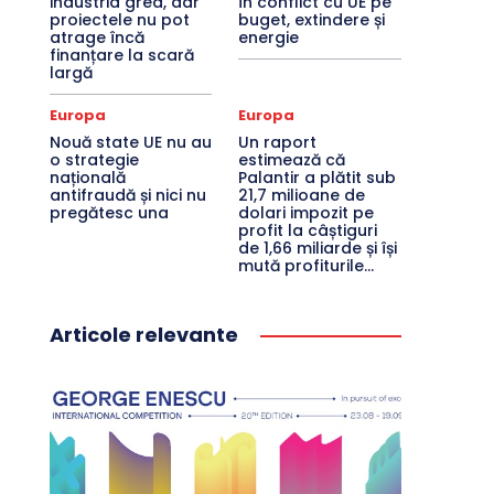
industria grea, dar
în conflict cu UE pe
proiectele nu pot
buget, extindere și
atrage încă
energie
finanțare la scară
largă
Europa
Europa
Nouă state UE nu au
Un raport
o strategie
estimează că
națională
Palantir a plătit sub
antifraudă și nici nu
21,7 milioane de
pregătesc una
dolari impozit pe
profit la câștiguri
de 1,66 miliarde și își
mută profiturile...
Articole relevante