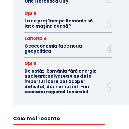
One Floreasca City
Opinii
La ce preț începe România să
lase mașina acasă?
Editoriale
Geoeconomia face noua
geopolitică
Opinii
De astăzi România fără energie
nucleară: salvarea vine de la
importuri care pot acoperi
deficitul, dar numai într-un
scenariu regional favorabil
Cele mai recente