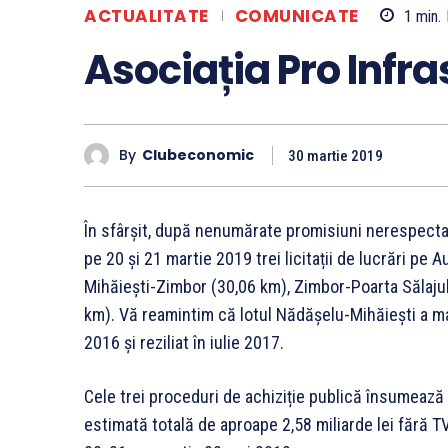
ACTUALITATE
COMUNICATE
1
min.
Asociația Pro Infr
By
Clubeconomic
30 martie 2019
În sfârșit, după nenumărate promisiuni nerespectat
pe 20 și 21 martie 2019 trei licitații de lucrări p
Mihăiești-Zimbor (30,06 km), Zimbor-Poarta Sălaju
km). Vă reamintim că lotul Nădășelu-Mihăiești a mai
2016 și reziliat în iulie 2017.
Cele trei proceduri de achiziție publică însumează 
estimată totală de aproape 2,58 miliarde lei fără 