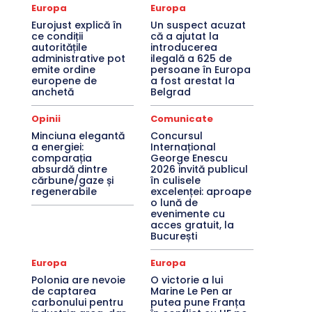
Europa
Europa
Eurojust explică în
Un suspect acuzat
ce condiții
că a ajutat la
autoritățile
introducerea
administrative pot
ilegală a 625 de
emite ordine
persoane în Europa
europene de
a fost arestat la
anchetă
Belgrad
Opinii
Comunicate
Minciuna elegantă
Concursul
a energiei:
Internațional
comparația
George Enescu
absurdă dintre
2026 invită publicul
cărbune/gaze și
în culisele
regenerabile
excelenței: aproape
o lună de
evenimente cu
acces gratuit, la
București
Europa
Europa
Polonia are nevoie
O victorie a lui
de captarea
Marine Le Pen ar
carbonului pentru
putea pune Franța