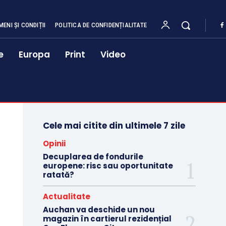
MENI ȘI CONDIȚII
POLITICA DE CONFIDENȚIALITATE
e
Europa
Print
Video
Cele mai citite din ultimele 7 zile
Opinii
Decuplarea de fondurile
europene: risc sau oportunitate
ratată?
Actualitate
Auchan va deschide un nou
magazin în cartierul rezidențial