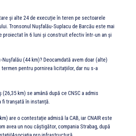
ctare și alte 24 de execuție în teren pe sectoarele
ului. Tronsonul Nușfalău-Suplacu de Barcău este mai
e proiectat în 6 luni și construit efectiv într-un an și
ău-Nușfalău (44 km)? Deocamdată avem doar (alte)
ermen pentru pornirea licitațiilor, dar nu s-a
iș (26,35 km) se amână după ce CNSC a admis
 fi tranșată în instanță.
km) are o contestație admisă la CAB, iar CNAIR este
vom avea un nou câștigător, compania Strabag, după
tații!Asociația pro infrastructură