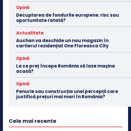
Opinii
Decuplarea de fondurile europene: risc sau
oportunitate ratată?
Actualitate
Auchan va deschide un nou magazin în
cartierul rezidențial One Floreasca City
Opinii
La ce preț începe România să lase mașina
acasă?
Opinii
Penurie sau construcția unei percepții care
justifică prețuri mai mari în România?
Cele mai recente