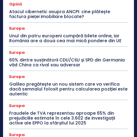
Opinii
Atacul cibernetic asupra ANCPI: cine plătește
factura pieței imobiliare blocate?
Europa
Unul din patru europeni cumpără bilete online, iar
România are a doua cea mai mică pondere din UE
Europa
60% dintre susținătorii CDU/CSU și SPD din Germania
văd China ca rival sau adversar
Europa
Galileo pregătește un nou sistem care va verifica
dacă semnalul folosit pentru calcularea poziției este
autentic
Europa
Fraudele de TVA reprezentau aproape 65% din
prejudiciile estimate în cele 3.602 de investigații
active ale EPPO la sfârșitul lui 2025
Europa