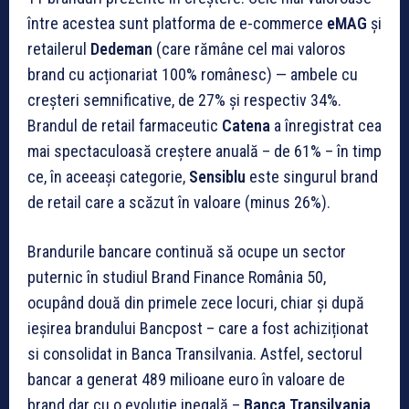
între acestea sunt platforma de e-commerce
eMAG
și
retailerul
Dedeman
(care rămâne cel mai valoros
brand cu acționariat 100% românesc) — ambele cu
creșteri semnificative, de 27% și respectiv 34%.
Brandul de retail farmaceutic
Catena
a înregistrat cea
mai spectaculoasă creștere anuală – de 61% – în timp
ce, în aceeași categorie,
Sensiblu
este singurul brand
de retail care a scăzut în valoare (minus 26%).
Brandurile bancare continuă să ocupe un sector
puternic în studiul Brand Finance România 50,
ocupând două din primele zece locuri, chiar și după
ieșirea brandului Bancpost ­– care a fost achiziționat
si consolidat in Banca Transilvania. Astfel, sectorul
bancar a generat 489 milioane euro în valoare de
brand dar cu o evoluție inegală –
Banca Transilvania