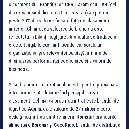
clasamentului. Branduri ca
CFR
,
Tarom
sau
TVR
(cel
din urmă ieșind din top 50 în acest an) au pierdut
peste 20% din valoare fiecare față de clasamentul
anterior. Chiar dacă valoarea de brand nu este
reflectată in bilanț, neglijarea brandului se traduce in
efecte tangibile cum ar fi scăderea moralului
organizațional și a relevanței pe piață, urmate de
diminuarea performanței economice și a valorii de
business.
Șase branduri au intrat anul acesta pentru prima oară
între primele 50, dinamizând peisajul acestui
clasament. Cel mai valoros nou intrat este brandul de
logistică
Aquila
, cu o valoare de 27 milioane euro;
ceilalți nou-intrați sunt retailerul
Romstal
, brandurile
alimentare
Boromir
și
CocoRico
, brandul de distribuție