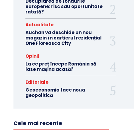
Decuplarea de fondurile
europene: risc sau oportunitate
ratată?
Actualitate
Auchan va deschide un nou
magazin în cartierul rezidențial
One Floreasca City
Opinii
La ce preț începe România să
lase mașina acasă?
Editoriale
Geoeconomia face noua
geopolitică
Cele mai recente