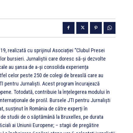
9, realizată cu sprijinul Asociației “Clubul Presei
lor bursieri. Jurnaliștii care doresc să-și dezvolte
cale au șansa de a-și consolida experiența
stfel celor peste 250 de colegi de breaslă care au
JTI pentru Jurnaliști. Acest program încurajează
opene. Totodată, contribuie la înțelegerea modului în
ternaționale de proﬁl. Bursele JTI pentru Jurnaliști
at, susținut în România de către experți în
de studii de o săptămână la Bruxelles, pe durata
oﬁciali ai Uniunii Europene; – stagii de pregătire