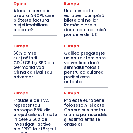
Opinii
Europa
Atacul cibernetic
Unul din patru
asupra ANCPI: cine
europeni cumpără
plătește factura
bilete online, iar
pieței imobiliare
România are a
blocate?
doua cea mai mică
pondere din UE
Europa
Europa
60% dintre
Galileo pregătește
susținătorii
un nou sistem care
CDU/CSU și SPD din
va verifica dacă
Germania văd
semnalul folosit
China ca rival sau
pentru calcularea
adversar
poziției este
autentic
Europa
Europa
Fraudele de TVA
Proiecte europene
reprezentau
folosesc AI și date
aproape 65% din
Copernicus pentru
prejudiciile estimate
a anticipa incendiile
în cele 3.602 de
și estima emisiile
investigații active
orașelor
ale EPPO la sfârșitul