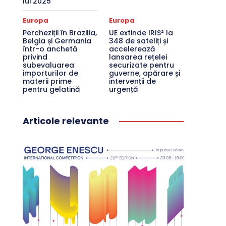
lui 2025
Europa
Europa
Percheziții în Brazilia,
UE extinde IRIS² la
Belgia și Germania
348 de sateliți și
într-o anchetă
accelerează
privind
lansarea rețelei
subevaluarea
securizate pentru
importurilor de
guverne, apărare și
materii prime
intervenții de
pentru gelatină
urgență
Articole relevante