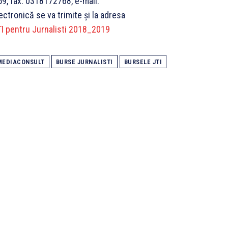
59, fax: 0318172768, e-mail:
tronică se va trimite și la adresa
I pentru Jurnalisti 2018_2019
MEDIACONSULT
BURSE JURNALISTI
BURSELE JTI