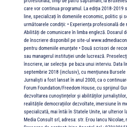
profesională, timp de patru săptămâni, la Bruxelles;
care vor continua programul. La ediția 2018-2019 sunt
line, specializați în domeniile economic, politic și
următoarele condiții: • Experiența profesională de 
Abilități de comunicare în limba engleză. Dosarul d
de înscriere disponibil pe site-ul www.admediaconsu
pentru domeniile enunțate • Două scrisori de reco
sau managerul instituției unde lucrează. Preselecți
înscriere, iar selecția pe baza unui interviu. Data 
septembrie 2018 (inclusiv), cu mențiunea Bursele J
Jurnaliști a fost lansat în anul 2000, ca o continuare
Forum Foundation/Freedom House, cu sprijinul Guv
dezvoltarea cunoștințelor și abilităților jurnaliștilor
realitățile democrațiilor dezvoltate, imersiune în m
specializată, mai întâi în Statele Unite, iar ulterio
Media Consult srl, adresa: str. Erou Iancu Nicolae, nr