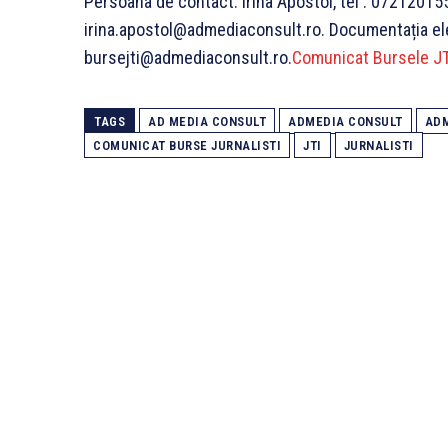
Persoana de contact: Irina Apostol, tel : 07212015
irina.apostol@admediaconsult.ro. Documentația elec
bursejti@admediaconsult.ro.
Comunicat Bursele JT
TAGS
AD MEDIA CONSULT
ADMEDIA CONSULT
AD
COMUNICAT BURSE JURNALISTI
JTI
JURNALISTI