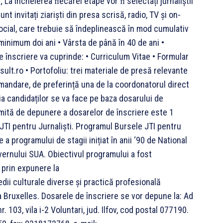
 La încheierea ﬁecărei etape vor ﬁ selectați jurnaliștii
 invitați ziariști din presa scrisă, radio, TV și on-
 social, care trebuie să îndeplinească în mod cumulativ
minimum doi ani • Vârsta de până în 40 de ani •
e înscriere va cuprinde: • Curriculum Vitae • Formular
lt.ro • Portofoliu: trei materiale de presă relevante
mandare, de preferință una de la coordonatorul direct
a candidaților se va face pe baza dosarului de
limită de depunere a dosarelor de înscriere este 1
TI pentru Jurnaliști. Programul Bursele JTI pentru
 a programului de stagii inițiat în anii ‘90 de National
ernului SUA. Obiectivul programului a fost
, prin expunere la
edii culturale diverse și practică profesională
r la Bruxelles. Dosarele de înscriere se vor depune la: Ad
. 103, vila i-2 Voluntari, jud. Ilfov, cod postal 077190.