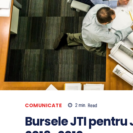
COMUNICATE
2
min.
Read
Bursele JTI pentru J