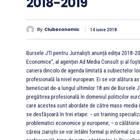
2018-2019
By
Clubeconomic
14 iunie 2018
Bursele JTI pentru Jurnaliști anunță ediția 2018-201
Economice”, al agenției Ad Media Consult și al foști
cariera dincolo de agenda limitată a subiectelor lo
profesională la nivel european. Ei se vor alătura a
beneﬁciat de-a lungul ultimilor 18 ani de Bursele 
pregătirea profesională în domeniul politicilor eur
care acestea sunt abordate de către mass-media in
se desfășoară în trei etape: – un training specializ
problematici economice și europene; – o călătorie 
căreia ziariștii se vor întâlni formal și informal cu 