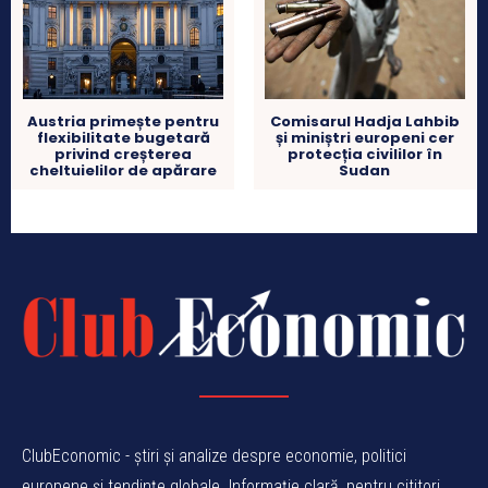
Austria primește pentru
Comisarul Hadja Lahbib
flexibilitate bugetară
și miniștri europeni cer
privind creșterea
protecția civililor în
cheltuielilor de apărare
Sudan
ClubEconomic - știri și analize despre economie, politici
europene și tendințe globale. Informație clară, pentru cititori