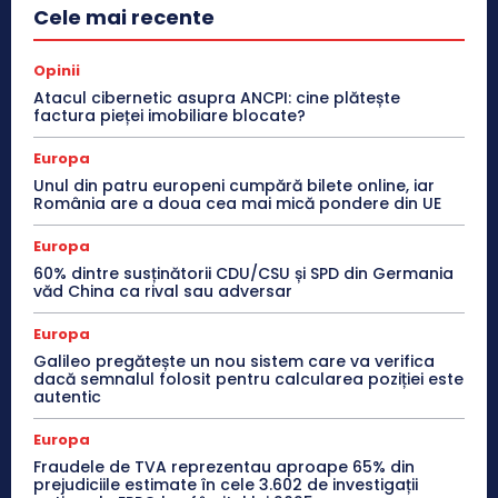
Cele mai recente
Opinii
Atacul cibernetic asupra ANCPI: cine plătește
factura pieței imobiliare blocate?
Europa
Unul din patru europeni cumpără bilete online, iar
România are a doua cea mai mică pondere din UE
Europa
60% dintre susținătorii CDU/CSU și SPD din Germania
văd China ca rival sau adversar
Europa
Galileo pregătește un nou sistem care va verifica
dacă semnalul folosit pentru calcularea poziției este
autentic
Europa
Fraudele de TVA reprezentau aproape 65% din
prejudiciile estimate în cele 3.602 de investigații