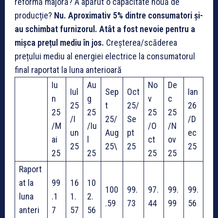
reformă majoră? A apărut o capacitate nouă de
producție?
Nu. Aproximativ 5% dintre consumatori și-
au schimbat furnizorul. Atât a fost nevoie pentru a
mișca prețul mediu în jos.
Creșterea/scăderea
prețului mediu al energiei electrice la consumatorul
final raportat la luna anterioară
Iu
Au
No
De
Iul
Sep
Oct
Ian
n
g
v
c
25
t
25/
26
25
25
25
25
/I
25/
Se
/D
/M
/Iu
/O
/N
un
Aug
pt
ec
ai
l
ct
ov
25
25\
25
25
25
25
25
25
Raport
at la
99
16
10
100
99.
97.
99.
99.
luna
.1
1.
2.
.59
73
44
99
56
anteri
7
57
56