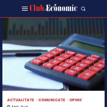
ACTUALITATE
COMUNICATE
OPINII
4
min.
Read