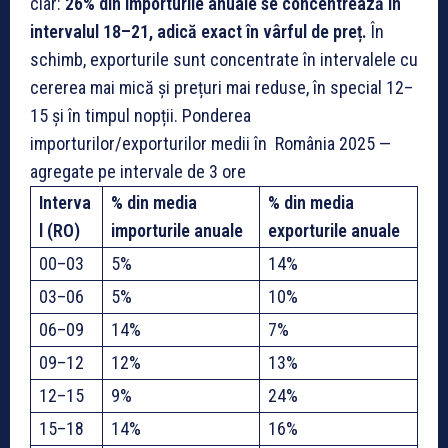
clar:
26% din importurile anuale se concentrează în
intervalul 18–21, adică exact în vârful de preț.
În
schimb, exporturile sunt concentrate în intervalele cu
cererea mai mică și prețuri mai reduse, în special 12–
15 și în timpul nopții. Ponderea
importurilor/exporturilor medii în România 2025 —
agregate pe intervale de 3 ore
Interva
% din media
% din
media
l (RO)
importurile anuale
exporturile anuale
00–03
5%
14%
03–06
5%
10%
06–09
14%
7%
09–12
12%
13%
12–15
9%
24%
15–18
14%
16%