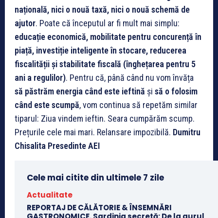
națională, nici o nouă taxă, nici o nouă schemă de
ajutor
. Poate că începutul ar fi mult mai simplu:
educație economică, mobilitate pentru concurență în
piață, investiție inteligente în stocare, reducerea
fiscalității și stabilitate fiscală (înghețarea pentru 5
ani a regulilor)
. Pentru că, până când nu vom învăța
să păstrăm energia când este ieftină
și
să o folosim
când este scumpă
, vom continua să repetăm ​​similar
tiparul: Ziua vindem ieftin. Seara cumpărăm scump.
Prețurile cele mai mari. Relansare impozibilă.
Dumitru
Chisalita
Presedinte AEI
Cele mai citite din ultimele 7 zile
Actualitate
REPORTAJ DE CĂLĂTORIE & ÎNSEMNĂRI
GASTRONOMICE. Sardinia secretă: De la aurul