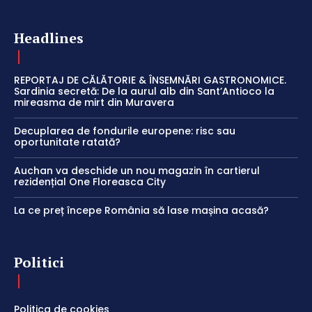
Headlines
REPORTAJ DE CĂLĂTORIE & ÎNSEMNĂRI GASTRONOMICE.
Sardinia secretă: De la aurul alb din Sant’Antioco la
mireasma de mirt din Muravera
Decuplarea de fondurile europene: risc sau
oportunitate ratată?
Auchan va deschide un nou magazin în cartierul
rezidențial One Floreasca City
La ce preț începe România să lase mașina acasă?
Politici
Politica de cookies