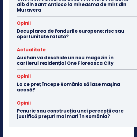
alb din Sant’Antioco la mireasma de mirt din
Muravera
Opinii
Decuplarea de fondurile europene: risc sau
oportunitate ratată?
Actualitate
Auchan va deschide un nou magazin în
cartierul rezidențial One Floreasca City
Opinii
La ce preț începe România să lase mașina
acasă?
Opinii
Penurie sau construcția unei percepții care
justifică prețuri mai mari în România?