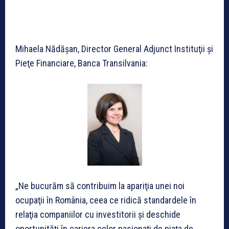
Mihaela Nădăşan, Director General Adjunct Instituţii şi
Pieţe Financiare, Banca Transilvania:
„Ne bucurăm să contribuim la apariţia unei noi
ocupaţii în România, ceea ce ridică standardele în
relaţia companiilor cu investitorii şi deschide
oportunităţi în cariera celor pasionaţi de piaţa de