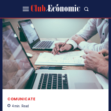
COMUNICATE
4
min.
Read