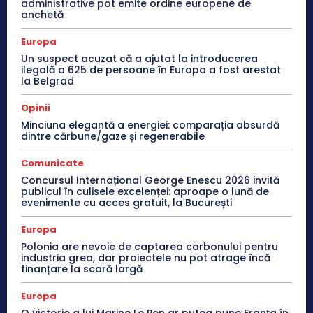
administrative pot emite ordine europene de
anchetă
Europa
Un suspect acuzat că a ajutat la introducerea
ilegală a 625 de persoane în Europa a fost arestat
la Belgrad
Opinii
Minciuna elegantă a energiei: comparația absurdă
dintre cărbune/gaze și regenerabile
Comunicate
Concursul Internațional George Enescu 2026 invită
publicul în culisele excelenței: aproape o lună de
evenimente cu acces gratuit, la București
Europa
Polonia are nevoie de captarea carbonului pentru
industria grea, dar proiectele nu pot atrage încă
finanțare la scară largă
Europa
O victorie a lui Marine Le Pen ar putea pune Franța în