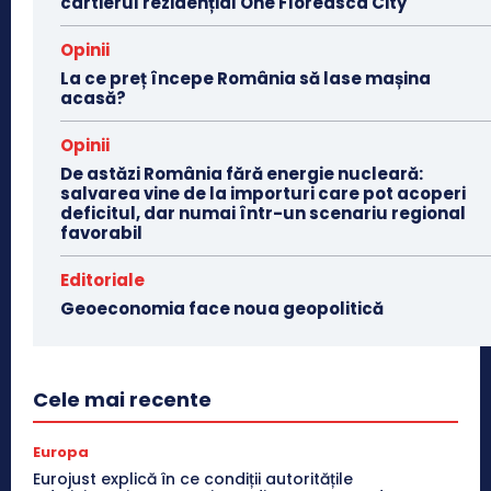
cartierul rezidențial One Floreasca City
Opinii
La ce preț începe România să lase mașina
acasă?
Opinii
De astăzi România fără energie nucleară:
salvarea vine de la importuri care pot acoperi
deficitul, dar numai într-un scenariu regional
favorabil
Editoriale
Geoeconomia face noua geopolitică
Cele mai recente
Europa
Eurojust explică în ce condiții autoritățile