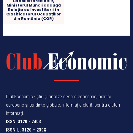
La solicitarea ARIR,
Ministerul Muncii adaugă
Relația cu Investitorii în
Clasificatorul Ocupațiilor
din România (COR)
ClubEconomic - știri și analize despre economie, politici
europene și tendințe globale. Informație clară, pentru cititori
informați.
ISSN: 3120 - 2403
ISSN-L: 3120 – 239X