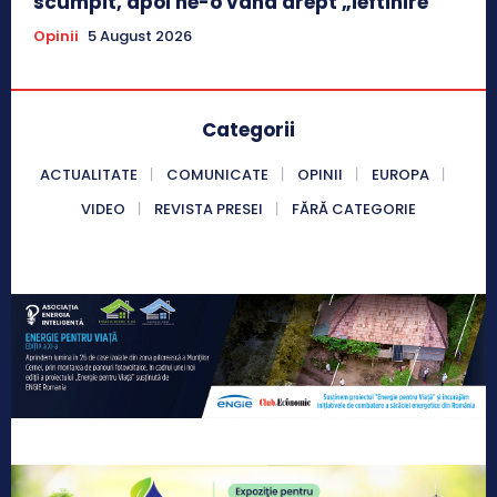
scumpit, apoi ne-o vând drept „ieftinire”
Opinii
5 August 2026
Categorii
ACTUALITATE
COMUNICATE
OPINII
EUROPA
VIDEO
REVISTA PRESEI
FĂRĂ CATEGORIE