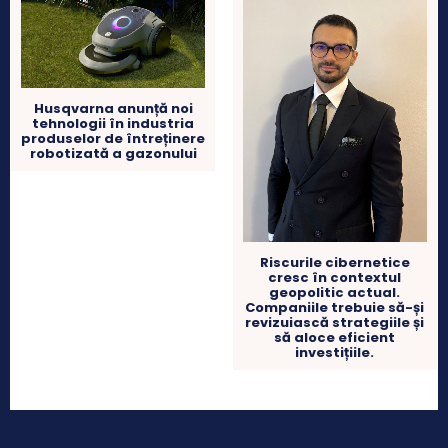
Husqvarna anunță noi
tehnologii în industria
produselor de întreținere
robotizată a gazonului
Riscurile cibernetice
cresc în contextul
geopolitic actual.
Companiile trebuie să-și
revizuiască strategiile și
să aloce eficient
investițiile.