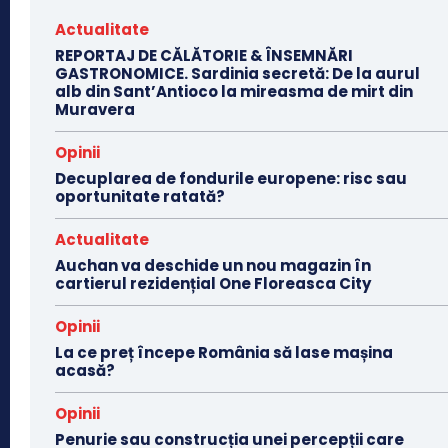
Actualitate
REPORTAJ DE CĂLĂTORIE & ÎNSEMNĂRI
GASTRONOMICE. Sardinia secretă: De la aurul
alb din Sant’Antioco la mireasma de mirt din
Muravera
Opinii
Decuplarea de fondurile europene: risc sau
oportunitate ratată?
Actualitate
Auchan va deschide un nou magazin în
cartierul rezidențial One Floreasca City
Opinii
La ce preț începe România să lase mașina
acasă?
Opinii
Penurie sau construcția unei percepții care