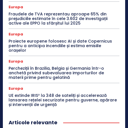
Europa
Fraudele de TVA reprezentau aproape 65% din
prejudiciile estimate în cele 3.602 de investigații
active ale EPPO la sfârșitul lui 2025
Europa
Proiecte europene folosesc AI și date Copernicus
pentru a anticipa incendiile și estima emisiile
orașelor
Europa
Percheziții în Brazilia, Belgia și Germania într-o
anchetă privind subevaluarea importurilor de
materii prime pentru gelatină
Europa
UE extinde IRIS² la 348 de sateliți și accelerează
lansarea rețelei securizate pentru guverne, apărare
și intervenții de urgență
Articole relevante