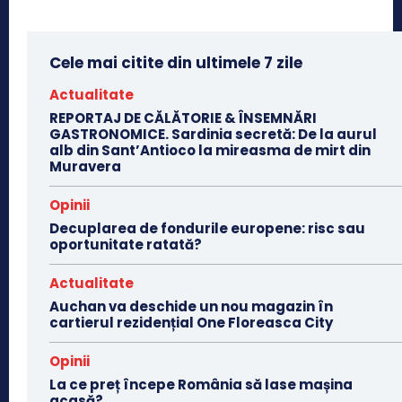
Cele mai citite din ultimele 7 zile
Actualitate
REPORTAJ DE CĂLĂTORIE & ÎNSEMNĂRI
GASTRONOMICE. Sardinia secretă: De la aurul
alb din Sant’Antioco la mireasma de mirt din
Muravera
Opinii
Decuplarea de fondurile europene: risc sau
oportunitate ratată?
Actualitate
Auchan va deschide un nou magazin în
cartierul rezidențial One Floreasca City
Opinii
La ce preț începe România să lase mașina
acasă?