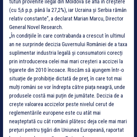
tutun provenite ilegal din Moldova se află în creștere
(cu 5,6 p.p. până la 27,2%), iar Ucraina și Serbia rămân
relativ constante”, a declarat Marian Marcu, Director
General Novel Research.
„În condițiile în care contrabanda a crescut în ultimul
an ne surprinde decizia Guvernului României de a taxa
suplimentar industria legală și consumatorii corecți
prin introducerea celei mai mari creșteri a accizei la
țigarete din 2010 încoace. Riscăm să ajungem într-o
situație de prohibiție dictată de preț, în care tot mai
mulți români se vor îndrepta către piața neagră, unde
produsele costă mai puțin de jumătate. Decizia de a
crește valoarea accizelor peste nivelul cerut de
reglementările europene este cu atât mai
neașteptată cu cât românii plătesc deja cele mai mari
prețuri pentru țigări din Uniunea Europeană, raportat