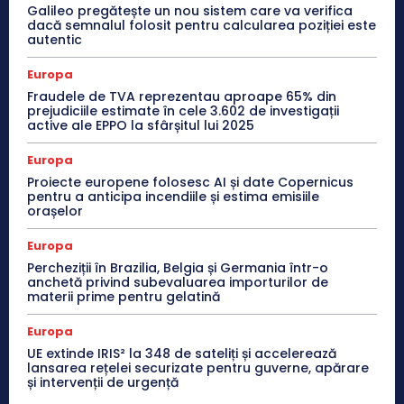
Galileo pregătește un nou sistem care va verifica
dacă semnalul folosit pentru calcularea poziției este
autentic
Europa
Fraudele de TVA reprezentau aproape 65% din
prejudiciile estimate în cele 3.602 de investigații
active ale EPPO la sfârșitul lui 2025
Europa
Proiecte europene folosesc AI și date Copernicus
pentru a anticipa incendiile și estima emisiile
orașelor
Europa
Percheziții în Brazilia, Belgia și Germania într-o
anchetă privind subevaluarea importurilor de
materii prime pentru gelatină
Europa
UE extinde IRIS² la 348 de sateliți și accelerează
lansarea rețelei securizate pentru guverne, apărare
și intervenții de urgență