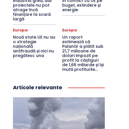
industria grea, dar
în conflict cu UE pe
proiectele nu pot
buget, extindere și
atrage încă
energie
finanțare la scară
largă
Europa
Europa
Nouă state UE nu au
Un raport
o strategie
estimează că
națională
Palantir a plătit sub
antifraudă și nici nu
21,7 milioane de
pregătesc una
dolari impozit pe
profit la câștiguri
de 1,66 miliarde și își
mută profiturile...
Articole relevante