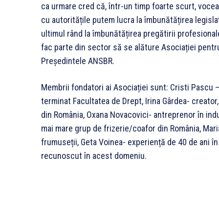
ca urmare cred că, într-un timp foarte scurt, vocea
cu autoritățile putem lucra la îmbunătățirea legislaț
ultimul rând la îmbunătățirea pregătirii profesionale
fac parte din sector să se alăture Asociației pent
Președintele ANSBR.
Membrii fondatori ai Asociației sunt: Cristi Pascu
terminat Facultatea de Drept, Irina Gârdea- creato
din România, Oxana Novacovici- antreprenor în indus
mai mare grup de frizerie/coafor din România, Mari
frumuseții, Geta Voinea- experiență de 40 de ani î
recunoscut în acest domeniu.