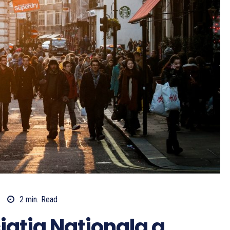
2
min.
Read
iația Naționala a