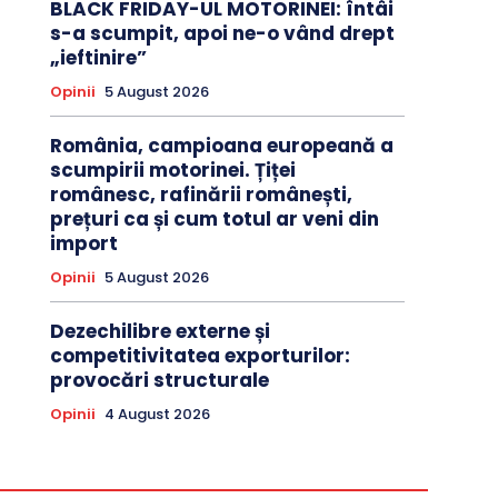
BLACK FRIDAY-UL MOTORINEI: întâi
s-a scumpit, apoi ne-o vând drept
„ieftinire”
Opinii
5 August 2026
România, campioana europeană a
scumpirii motorinei. Țiței
românesc, rafinării românești,
prețuri ca și cum totul ar veni din
import
Opinii
5 August 2026
Dezechilibre externe și
competitivitatea exporturilor:
provocări structurale
Opinii
4 August 2026