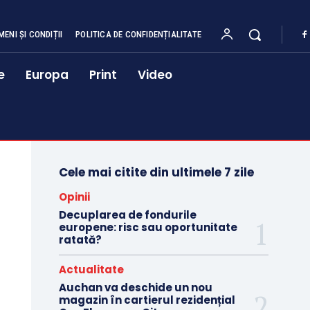
MENI ȘI CONDIȚII
POLITICA DE CONFIDENȚIALITATE
e
Europa
Print
Video
Cele mai citite din ultimele 7 zile
Opinii
Decuplarea de fondurile
europene: risc sau oportunitate
ratată?
Actualitate
Auchan va deschide un nou
magazin în cartierul rezidențial