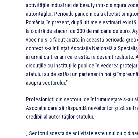
activitățile industriei de beauty într-o singura voce
autorităților. Perioada pandemică a afectat simțitor 
România, în prezent, după ultimele estimări există
la o cifră de afaceri de 300 de milioane de euro. A
voce nu s-a făcut auzită în această perioadă grea d
context s-a înființat Asociația Națională a Special
în urmă cu trei ani care astăzi a devenit realitate.
discuțiile cu instituțiile publice în vederea protejăr
statului au de astăzi un partener în noi și împreu
asupra sectorului.”
Profesioniști din sectorul de înfrumusețare s-au ală
Asociație care să răspundă nevoilor lor și să se t
credibil al autorităților statului.
„ Sectorul acesta de activitate este unul cu o dina