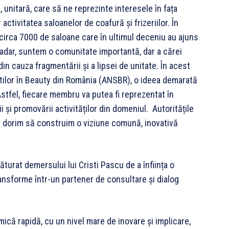
, unitară, care să ne reprezinte interesele în fața
activitatea saloanelor de coafură și frizeriilor. În
 circa 7000 de saloane care în ultimul deceniu au ajuns
șadar, suntem o comunitate importantă, dar a cărei
in cauza fragmentării și a lipsei de unitate. În acest
iștilor în Beauty din România (ANSBR), o ideea demarată
 Astfel, fiecare membru va putea fi reprezentat în
ii și promovării activităților din domeniul. Autoritățile
nă dorim să construim o viziune comună, inovativă
turat demersului lui Cristi Pascu de a înființa o
ransforme într-un partener de consultare și dialog
mică rapidă, cu un nivel mare de inovare și implicare,