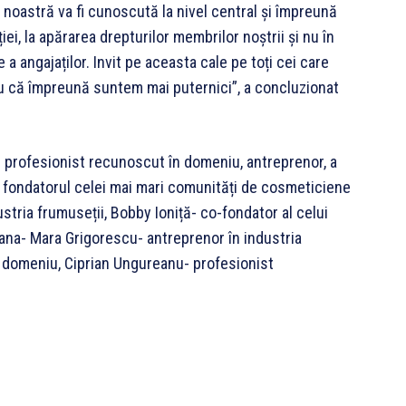
 noastră va fi cunoscută la nivel central și împreună
iei, la apărarea drepturilor membrilor noștrii și nu în
 a angajaților. Invit pe aceasta cale pe toți cei care
ru că împreună suntem mai puternici”, a concluzionat
 – profesionist recunoscut în domeniu, antreprenor, a
r, fondatorul celei mai mari comunități de cosmeticiene
tria frumuseții, Bobby Ioniță- co-fondator al celui
ana- Mara Grigorescu- antreprenor în industria
n domeniu, Ciprian Ungureanu- profesionist