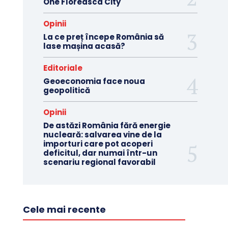
One Floreasca City
Opinii
La ce preț începe România să
lase mașina acasă?
Editoriale
Geoeconomia face noua
geopolitică
Opinii
De astăzi România fără energie
nucleară: salvarea vine de la
importuri care pot acoperi
deficitul, dar numai într-un
scenariu regional favorabil
Cele mai recente