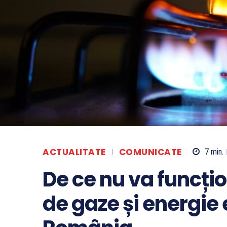
ACTUALITATE
COMUNICATE
7
min.
De ce nu va funcțio
de gaze și energie 