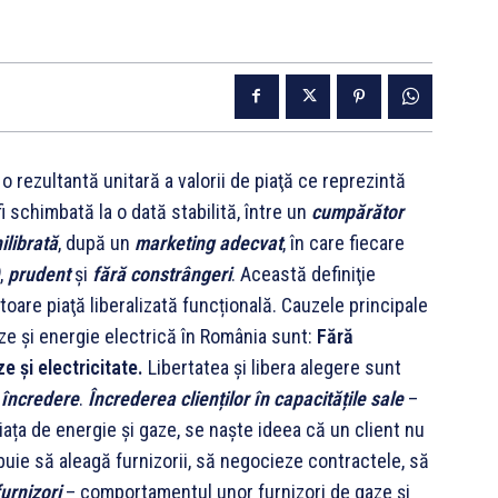
 o rezultantă unitară a valorii de piaţă ce reprezintă
i schimbată la o dată stabilită, între un
cumpărător
ilibrată
, după un
marketing adecvat
, în care fiecare
,
prudent
şi
fără constrângeri
. Această definiţie
oare piaţă liberalizată funcțională. Cauzele principale
aze și energie electrică în România sunt:
Fără
e și electricitate.
Libertatea și libera alegere sunt
ă
încredere
.
Încrederea clienților în capacitățile sale
–
ața de energie și gaze, se naște ideea că un client nu
buie să aleagă furnizorii, să negocieze contractele, să
urnizori
– comportamentul unor furnizori de gaze și