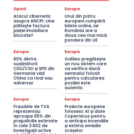
Opinii
Europa
Atacul cibernetic
Unul din patru
asupra ANCPI: cine
europeni cumpără
plătește factura
bilete online, iar
pieței imobiliare
România are a
blocate?
doua cea mai mică
pondere din UE
Europa
Europa
60% dintre
Galileo pregătește
susținătorii
un nou sistem care
CDU/CSU și SPD din
va verifica dacă
Germania văd
semnalul folosit
China ca rival sau
pentru calcularea
adversar
poziției este
autentic
Europa
Europa
Fraudele de TVA
Proiecte europene
reprezentau
folosesc AI și date
aproape 65% din
Copernicus pentru
prejudiciile estimate
a anticipa incendiile
în cele 3.602 de
și estima emisiile
investigații active
orașelor