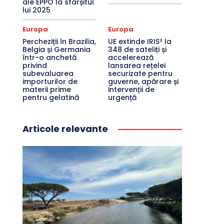
ale EPPO la sfârșitul
lui 2025
Europa
Europa
Percheziții în Brazilia,
UE extinde IRIS² la
Belgia și Germania
348 de sateliți și
într-o anchetă
accelerează
privind
lansarea rețelei
subevaluarea
securizate pentru
importurilor de
guverne, apărare și
materii prime
intervenții de
pentru gelatină
urgență
Articole relevante