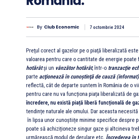
România.
By
Club Economic
7 octombrie 2024
Preţul corect al gazelor pe o piaţă liberalizată este
valoarea pentru care o cantitate de energie poate f
hotărât
şi un
vânzător hotărât
, într-o
tranzacţie ech
parte
acţionează în cunoştinţă de cauză
(informat)
reflectă, cât de departe suntem în România de o viit
pentru care nu va funcționa piața liberalizată de g
încredere, nu există piață liberă funcțională de gaz
tendințe naturale ale omului. Dar aceasta necesit
în lipsa unor cunoștiițe minime specifice despre pi
poate să achiziționeze singur gaze și altcineva tre
urmărească modul de derulare etc.
Încrederea în f