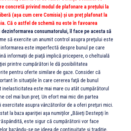
ere concretă privind modul de plafonare a prețului la
liberă (așa cum cere Comisia) și un preț plafonat la
nia. Că o astfel de schemă nu este în favoarea
 dezinformarea consumatorului, îl face pe acesta să
rme să exercite un anumit control asupra preţului este
au informarea este imperfectă despre bunul pe care
ină informaţii de piaţă implică pricepere, o cheltuială
ţiei printre cumpărători le dă posibilitatea
erite pentru oferte similare de gaze. Consider că
rtant în situaţiile în care cererea faţă de bunul
ât inelasticitatea este mai mare cu atât cumpărătorul
ne cel mai bun preţ. Un efort mai mic din partea
exercitate asupra vânzătorilor de a oferi preţuri mici.
t la baza apariţiei aşa numiţilor „Băieţi Destepţi în
 răspândită, este sigur că cumpărătorii vor face
elor bazându-se pe ideea de continuitate şi tradiţie.