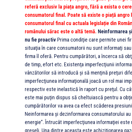
referă exclusiv la piața angro, fără a exista o cer
consumatorul final. Poate să existe o piață angro 
consumatorul final cu actuala legislație din Româ
românului sărac este o altă temă.
Neinformarea şi
nu fie proactiv
Prima condiţie care permite unei fi
situaţia în care consumatorii nu sunt informaţi s
firma îl oferă. Pentru cumpărători, a încerca să obţ
de timp, efort etc. Existenţa imperfecţiunii informa
vânzătorilor să introducă şi să menţină preţuri dif
imperfecţiunea informaţională joacă un rol mai impo
respectiv este inelastică în raport cu preţul. Cu c
este mai puţin dispus să cheltuiască pentru a obţi
cumpărătorilor va avea ca efect scăderea presiunii 
Neinformarea şi dezinformarea consumatorului au sta
energie”. Întrucât imperfecţiunea informaţiei este
greșeli. Una dintre aceasta este achiziționarea gaz