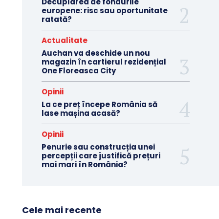
Decuplarea de fondurile
europene: risc sau oportunitate
ratată?
Actualitate
Auchan va deschide un nou
magazin în cartierul rezidențial
One Floreasca City
Opinii
La ce preț începe România să
lase mașina acasă?
Opinii
Penurie sau construcția unei
percepții care justifică prețuri
mai mari în România?
Cele mai recente