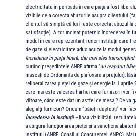
electricitate în perioada în care piața a fost liberal
vizibile de a corecta abuzurile asupra clientului (
clientul să simptă că lui îi este corectat abuzul la
satisfacție). A zdruncinat puternic încrederea în f
modul în care reprezentanții unor instituții care tr
de gaze și electricitate aduc acuze la modul general
încrederea în piața liberă, dar mai ales transmițând
curând președintele ANRE afirma ”
au reapărut băieț
mascați de Ordonanța de plafonare a prețului), lăs
reliberalizarea pieței de gaze și energie la 1 april
care mai este valoarea hârtiei care furnizorii vor fi
viitoare, când este dat un astfel de mesaj? Ce va g
aleg alți furnizori? Oricum ”băieții deștepți” vor f
Încrederea în instituții –
lipsa vizibilității rezultate
a asigura funcționarea pieței și a sancționa abateril
instituții (ANRE, Consiliul Concurenței, ANPC). Mai