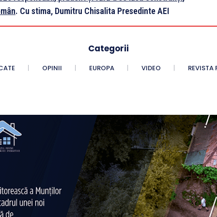
român
.
Cu stima,
Dumitru Chisalita
Presedinte AEI
Categorii
CATE
OPINII
EUROPA
VIDEO
REVISTA 