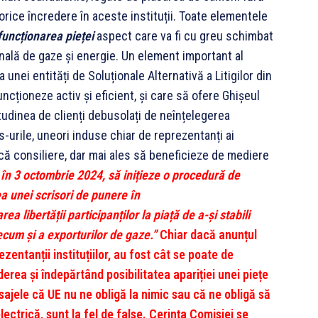
 orice încredere în aceste instituții. Toate elementele
funcționarea pieței
aspect care va fi cu greu schimbat
onală de gaze și energie. Un element important al
 unei entități de Soluționale Alternativă a Litigilor din
ncționeze activ și eficient, și care să ofere Ghișeul
itudinea de clienți debusolați de neînțelegerea
s-urile, uneori induse chiar de reprezentanți ai
că consiliere, dar mai ales să beneficieze de mediere
în 3 octombrie 2024, să inițieze o procedură de
rea unei scrisori de punere în
 libertății participanților la piață de a-și stabili
recum și a exporturilor de gaze.”
Chiar dacă anunțul
entanții instituțiilor, au fost cât se poate de
rea și îndepărtând posibilitatea apariției unei piețe
sajele că UE nu ne obligă la nimic sau că ne obligă să
ectrică, sunt la fel de false. Cerința Comisiei se