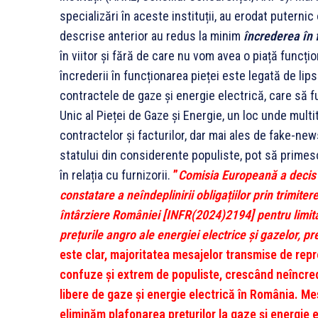
specializări în aceste instituții, au erodat puternic
descrise anterior au redus la minim
încrederea în 
în viitor și fără de care nu vom avea o piață funcți
încrederii în funcționarea pieței este legată de lipsa
contractele de gaze și energie electrică, care să fu
Unic al Pieței de Gaze și Energie, un loc unde mult
contractelor și facturilor, dar mai ales de fake-new
statului din considerente populiste, pot să primes
în relația cu furnizorii.
”
Comisia Europeană a decis 
constatare a neîndeplinirii obligațiilor prin trimite
întârziere României [INFR(2024)2194] pentru limitarea
prețurile angro ale energiei electrice și gazelor, p
este clar, majoritatea mesajelor transmise de reprez
confuze și extrem de populiste, crescând neîncrede
libere de gaze și energie electrică în România. Me
eliminăm plafonarea prețurilor la gaze și energie el