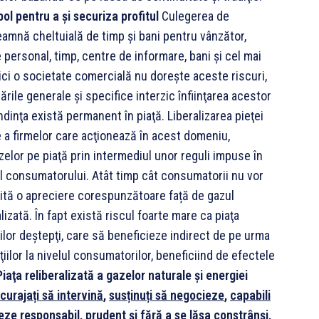
l pentru a şi securiza profitul
Culegerea de
seamnă cheltuială de timp şi bani pentru vânzător,
personal, timp, centre de informare, bani şi cel mai
Nici o societate comercială nu doreşte aceste riscuri,
le generale şi specifice interzic înfiinţarea acestor
dinţa există permanent în piaţă. Liberalizarea pieţei
 a firmelor care acţionează în acest domeniu,
zelor pe piaţă prin intermediul unor reguli impuse în
ul consumatorului. Atât timp cât consumatorii nu vor
ită o apreciere corespunzătoare față de gazul
alizată. În fapt există riscul foarte mare ca piaţa
rilor deştepţi, care să beneficieze indirect de pe urma
maţiilor la nivelul consumatorilor, beneficiind de efectele
Piaţa reliberalizată a gazelor naturale și energiei
ncurajați să intervină
,
susținuți să negocieze
,
capabili
eze responsabil
, prudent şi fără a se lăsa constrânşi
,