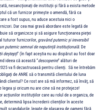
izată, nesancționați de instituții și fără a exista metode
faptul că un furnizor primește o amendă, fără ca
 care a fost supus, nu aduce acestuia nici o
urnizori. Dar cea mai gravă abordare este legată de
ebuie să organizeze și să asigure funcționarea pieței
 tuturor furnizorilor,
gravând puternic și ireversibil
 un puternic semnal de neputință instituțională
. De
ii deștepți
” (în fapt aceștia nu au dispărut au fost doar
ând ideea că această ”
descoperire
” alături de
e 2025 va fi dezastruoasă pentru clienți. Să ne întrebăm
 obligați de ANRE să o transmită clientului de luna
ândi clientul? Ce rost are să mă informez, să învăț, să
ace legea și oricum nu are cine să ne protejeze!
lor acțiunilor instituțiilor care au rolul de a organiza, de
e, determină lipsa încrederii clienților în aceste
 mult scandalurile, legate de plasarea de oameni fără