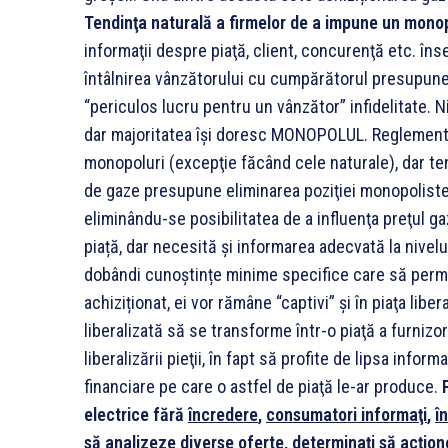
Tendinţa naturală a firmelor de a impune un monopo
informaţii despre piaţă, client, concurenţă etc. în
întâlnirea vânzătorului cu cumpărătorul presupune 
“periculos lucru pentru un vânzător” infidelitate. 
dar majoritatea îşi doresc MONOPOLUL. Reglementări
monopoluri (excepţie făcând cele naturale), dar ten
de gaze presupune eliminarea poziţiei monopoliste
eliminându-se posibilitatea de a influenţa preţul ga
piață, dar necesită și informarea adecvată la nivel
dobândi cunoștințe minime specifice care să perm
achiziționat, ei vor rămâne “captivi” şi în piaţa liber
liberalizată să se transforme într-o piaţă a furnizo
liberalizării pieţii, în fapt să profite de lipsa infor
financiare pe care o astfel de piaţă le-ar produce.
electrice fără
încredere
,
consumatori informaţi
,
î
să
analizeze diverse oferte
,
determinați să
acţion