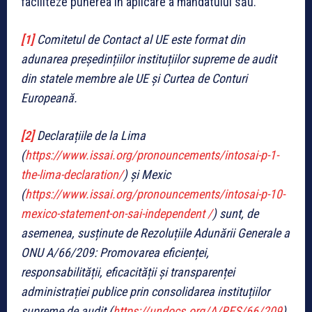
faciliteze punerea în aplicare a mandatului său.
[1]
Comitetul de Contact al UE este format din
adunarea președințiilor instituțiilor supreme de audit
din statele membre ale UE și Curtea de Conturi
Europeană.
[2]
Declarațiile de la Lima
(
https://www.issai.org/pronouncements/intosai-p-1-
the-lima-declaration/
) și Mexic
(
https://www.issai.org/pronouncements/intosai-p-10-
mexico-statement-on-sai-independent /
) sunt, de
asemenea, susținute de Rezoluțiile Adunării Generale a
ONU A/66/209: Promovarea eficienței,
responsabilității, eficacității și transparenței
administrației publice prin consolidarea instituțiilor
supreme de audit (
https://undocs.org/A/RES/66/209
)