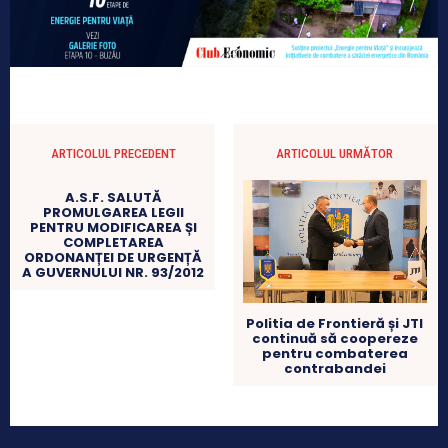
ARTICOLUL PRECEDENT
ARTICOLUL URMĂTOR
A.S.F. SALUTĂ
PROMULGAREA LEGII
PENTRU MODIFICAREA ȘI
COMPLETAREA
ORDONANȚEI DE URGENȚĂ
A GUVERNULUI NR. 93/2012
Politia de Frontieră și JTI
continuă să coopereze
pentru combaterea
contrabandei